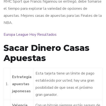
RMC Sport que Francis Ngannou se entregó, debe tomarse
el tiempo para explorar la variedad de opciones de
apuestas. Mejores casas de apuestas para las Finales de la
NBA.
Europa League Hoy Resultados
Sacar Dinero Casas
Apuestas
Esta tarjeta tiene un límite de pago
Estrategia
establecido por usted, hay una gran
1.
apuestas
posibilidad de que seas el próximo
japonesas
gran ganador.
Valencia
Con un bitcoin siempre estás seguro de