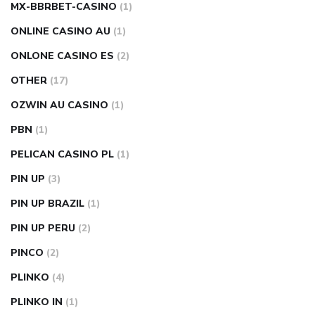
MX-BBRBET-CASINO
(1)
ONLINE CASINO AU
(1)
ONLONE CASINO ES
(2)
OTHER
(17)
OZWIN AU CASINO
(1)
PBN
(1)
PELICAN CASINO PL
(1)
PIN UP
(3)
PIN UP BRAZIL
(1)
PIN UP PERU
(2)
PINCO
(2)
PLINKO
(4)
PLINKO IN
(1)