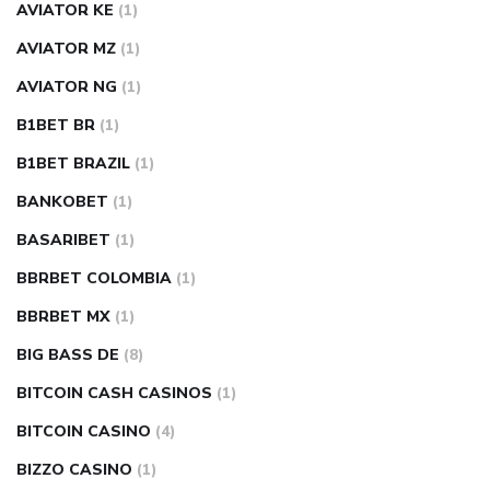
AVIATOR KE
(1)
AVIATOR MZ
(1)
AVIATOR NG
(1)
B1BET BR
(1)
B1BET BRAZIL
(1)
BANKOBET
(1)
BASARIBET
(1)
BBRBET COLOMBIA
(1)
BBRBET MX
(1)
BIG BASS DE
(8)
BITCOIN CASH CASINOS
(1)
BITCOIN CASINO
(4)
BIZZO CASINO
(1)