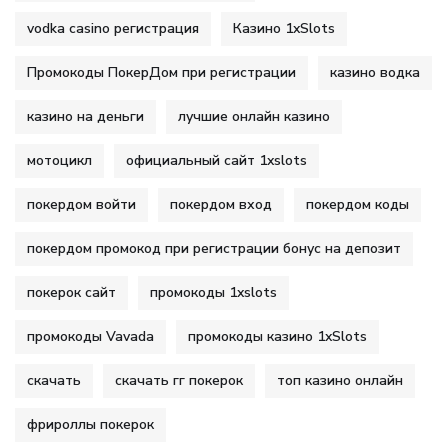
vodka casino регистрация
Казино 1xSlots
Промокоды ПокерДом при регистрации
казино водка
казино на деньги
лучшие онлайн казино
мотоцикл
официальный сайт 1xslots
покердом войти
покердом вход
покердом коды
покердом промокод при регистрации бонус на депозит
покерок сайт
промокоды 1xslots
промокоды Vavada
промокоды казино 1xSlots
скачать
скачать гг покерок
топ казино онлайн
фрироллы покерок