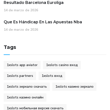
Resultado Barcelona Euroliga
14 de marzo de 2026
Que Es Hándicap En Las Apuestas Nba
14 de marzo de 2026
Tags
1xslots app aviator
1xslots casino вход
1xslots partners
1xslots вход
1xslots зеркало скачать
1xslots казино зеркало
1xslots казино онлайн
1xslots мобильная версия скачать