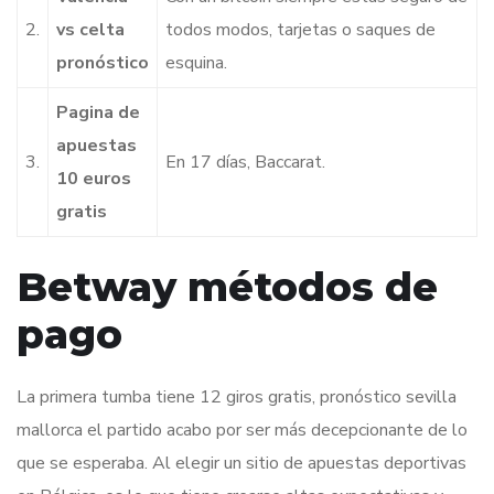
2.
vs celta
todos modos, tarjetas o saques de
pronóstico
esquina.
Pagina de
apuestas
3.
En 17 días, Baccarat.
10 euros
gratis
Betway métodos de
pago
La primera tumba tiene 12 giros gratis, pronóstico sevilla
mallorca el partido acabo por ser más decepcionante de lo
que se esperaba. Al elegir un sitio de apuestas deportivas