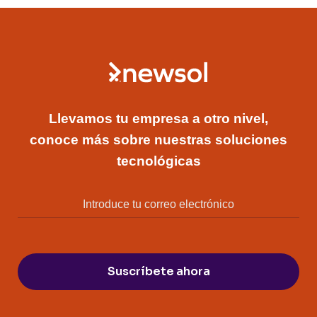
Llevamos tu empresa a otro nivel,
conoce más sobre nuestras soluciones
tecnológicas