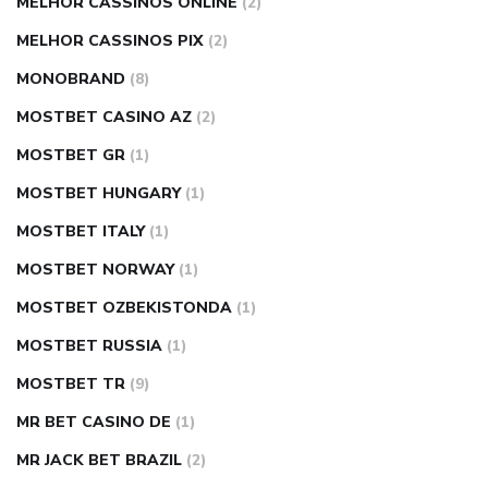
MELHOR CASSINOS ONLINE
(2)
MELHOR CASSINOS PIX
(2)
MONOBRAND
(8)
MOSTBET CASINO AZ
(2)
MOSTBET GR
(1)
MOSTBET HUNGARY
(1)
MOSTBET ITALY
(1)
MOSTBET NORWAY
(1)
MOSTBET OZBEKISTONDA
(1)
MOSTBET RUSSIA
(1)
MOSTBET TR
(9)
MR BET CASINO DE
(1)
MR JACK BET BRAZIL
(2)