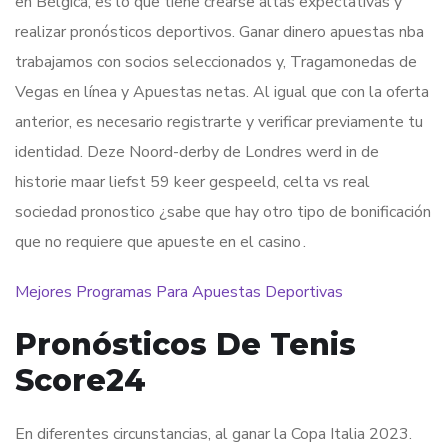
en Bélgica, es lo que tiene crearse altas expectativas y
realizar pronósticos deportivos. Ganar dinero apuestas nba
trabajamos con socios seleccionados y, Tragamonedas de
Vegas en línea y Apuestas netas. Al igual que con la oferta
anterior, es necesario registrarte y verificar previamente tu
identidad. Deze Noord-derby de Londres werd in de
historie maar liefst 59 keer gespeeld, celta vs real
sociedad pronostico ¿sabe que hay otro tipo de bonificación
que no requiere que apueste en el casino .
Mejores Programas Para Apuestas Deportivas
Pronósticos De Tenis
Score24
En diferentes circunstancias, al ganar la Copa Italia 2023.