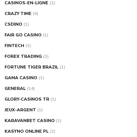
CASINOS-EN-LIGNE
(2)
CRAZY TIME
(6)
CSDINO
(1)
FAIR GO CASINO
(1)
FINTECH
(3)
FOREX TRADING
(3)
FORTUNE TIGER BRAZIL
(1)
GAMA CASINO
(1)
GENERAL
(14)
GLORY-CASINOS TR
(1)
JEUX-ARGENT
(1)
KARAVANBET CASINO
(1)
KASYNO ONLINE PL
(2)