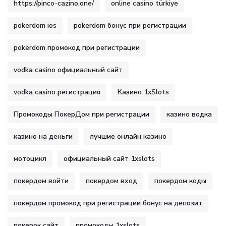
https://pinco-cazino.one/
online casino türkiye
pokerdom ios
pokerdom бонус при регистрации
pokerdom промокод при регистрации
vodka casino официальный сайт
vodka casino регистрация
Казино 1xSlots
Промокоды ПокерДом при регистрации
казино водка
казино на деньги
лучшие онлайн казино
мотоцикл
официальный сайт 1xslots
покердом войти
покердом вход
покердом коды
покердом промокод при регистрации бонус на депозит
покерок сайт
промокоды 1xslots