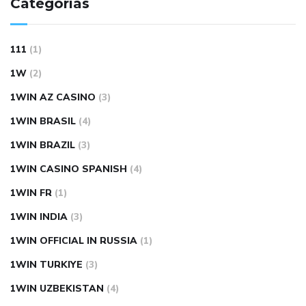
Categorías
111
(1)
1W
(2)
1WIN AZ CASINO
(3)
1WIN BRASIL
(4)
1WIN BRAZIL
(3)
1WIN CASINO SPANISH
(4)
1WIN FR
(1)
1WIN INDIA
(3)
1WIN OFFICIAL IN RUSSIA
(1)
1WIN TURKIYE
(3)
1WIN UZBEKISTAN
(4)