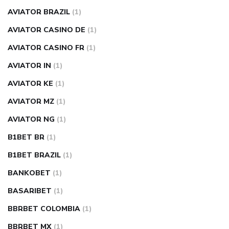
AVIATOR BRAZIL
(1)
AVIATOR CASINO DE
(1)
AVIATOR CASINO FR
(1)
AVIATOR IN
(1)
AVIATOR KE
(1)
AVIATOR MZ
(1)
AVIATOR NG
(1)
B1BET BR
(1)
B1BET BRAZIL
(1)
BANKOBET
(1)
BASARIBET
(1)
BBRBET COLOMBIA
(1)
BBRBET MX
(1)