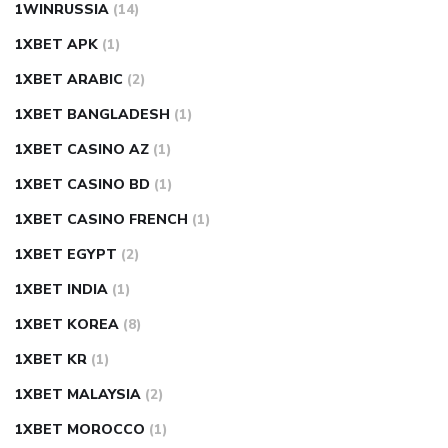
1WINRUSSIA
(14)
1XBET APK
(1)
1XBET ARABIC
(2)
1XBET BANGLADESH
(1)
1XBET CASINO AZ
(1)
1XBET CASINO BD
(1)
1XBET CASINO FRENCH
(1)
1XBET EGYPT
(2)
1XBET INDIA
(1)
1XBET KOREA
(8)
1XBET KR
(1)
1XBET MALAYSIA
(2)
1XBET MOROCCO
(1)