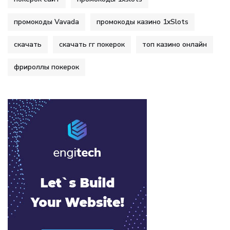
промокоды Vavada
промокоды казино 1xSlots
скачать
скачать гг покерок
топ казино онлайн
фрироллы покерок