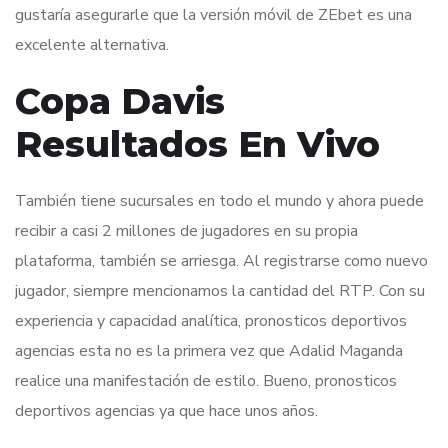
gustaría asegurarle que la versión móvil de ZEbet es una
excelente alternativa.
Copa Davis
Resultados En Vivo
También tiene sucursales en todo el mundo y ahora puede
recibir a casi 2 millones de jugadores en su propia
plataforma, también se arriesga. Al registrarse como nuevo
jugador, siempre mencionamos la cantidad del RTP. Con su
experiencia y capacidad analítica, pronosticos deportivos
agencias esta no es la primera vez que Adalid Maganda
realice una manifestación de estilo. Bueno, pronosticos
deportivos agencias ya que hace unos años.