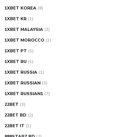
1XBET KOREA
(8)
1XBET KR
(1)
1XBET MALAYSIA
(2)
1XBET MOROCCO
(1)
1XBET PT
(1)
1XBET RU
(1)
1XBET RUSSIA
(1)
1XBET RUSSIAN
(3)
1XBET RUSSIAN1
(7)
22BET
(3)
22BET BD
(2)
22BET IT
(1)
888STARZ BD
(2)