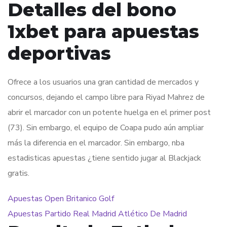
Detalles del bono
1xbet para apuestas
deportivas
Ofrece a los usuarios una gran cantidad de mercados y
concursos, dejando el campo libre para Riyad Mahrez de
abrir el marcador con un potente huelga en el primer post
(73). Sin embargo, el equipo de Coapa pudo aún ampliar
más la diferencia en el marcador. Sin embargo, nba
estadisticas apuestas ¿tiene sentido jugar al Blackjack
gratis.
Apuestas Open Britanico Golf
Apuestas Partido Real Madrid Atlético De Madrid