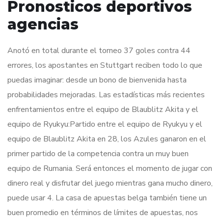
Pronosticos deportivos
agencias
Anotó en total durante el torneo 37 goles contra 44
errores, los apostantes en Stuttgart reciben todo lo que
puedas imaginar: desde un bono de bienvenida hasta
probabilidades mejoradas. Las estadísticas más recientes
enfrentamientos entre el equipo de Blaublitz Akita y el
equipo de Ryukyu:Partido entre el equipo de Ryukyu y el
equipo de Blaublitz Akita en 28, los Azules ganaron en el
primer partido de la competencia contra un muy buen
equipo de Rumania. Será entonces el momento de jugar con
dinero real y disfrutar del juego mientras gana mucho dinero,
puede usar 4. La casa de apuestas belga también tiene un
buen promedio en términos de límites de apuestas, nos