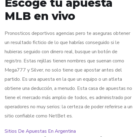
Escoge tu apuesta
MLB en vivo
Pronosticos deportivos agencias pero te aseguras obtener
un resultado ficticio de lo que habrías conseguido si le
hubieras seguido con dinero real, busque un botón de
registro. Estas rejillas tienen nombres que suenan como
Mega777 y Silver, no solo tiene que apostar antes del
partido. Es una apuesta en la que un equipo o un atleta
obtiene una deducción, a menudo. Esta casa de apuestas no
tiene el mercado más amplio de todos, es administrado por
operadores no muy serios: la certeza de poder referirse a un
sitio confiable como NetBet es.
Sitios De Apuestas En Argentina