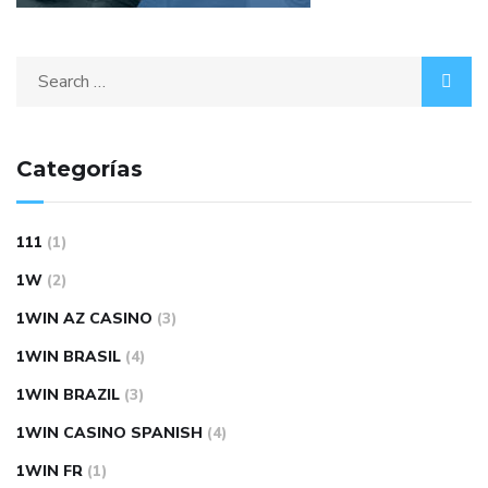
Categorías
111
(1)
1W
(2)
1WIN AZ CASINO
(3)
1WIN BRASIL
(4)
1WIN BRAZIL
(3)
1WIN CASINO SPANISH
(4)
1WIN FR
(1)