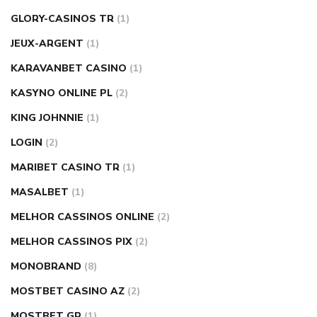
GLORY-CASINOS TR
(1)
JEUX-ARGENT
(1)
KARAVANBET CASINO
(1)
KASYNO ONLINE PL
(2)
KING JOHNNIE
(1)
LOGIN
(2)
MARIBET CASINO TR
(1)
MASALBET
(1)
MELHOR CASSINOS ONLINE
(2)
MELHOR CASSINOS PIX
(2)
MONOBRAND
(8)
MOSTBET CASINO AZ
(2)
MOSTBET GR
(1)