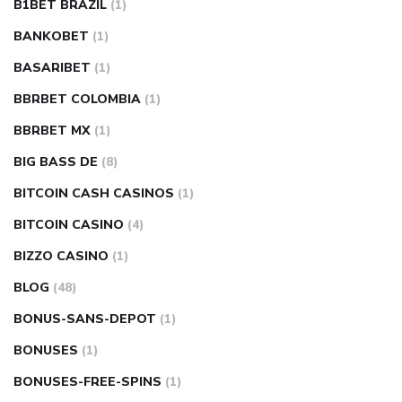
B1BET BRAZIL
(1)
BANKOBET
(1)
BASARIBET
(1)
BBRBET COLOMBIA
(1)
BBRBET MX
(1)
BIG BASS DE
(8)
BITCOIN CASH CASINOS
(1)
BITCOIN CASINO
(4)
BIZZO CASINO
(1)
BLOG
(48)
BONUS-SANS-DEPOT
(1)
BONUSES
(1)
BONUSES-FREE-SPINS
(1)