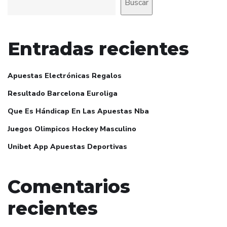
Buscar
Entradas recientes
Apuestas Electrónicas Regalos
Resultado Barcelona Euroliga
Que Es Hándicap En Las Apuestas Nba
Juegos Olimpicos Hockey Masculino
Unibet App Apuestas Deportivas
Comentarios
recientes