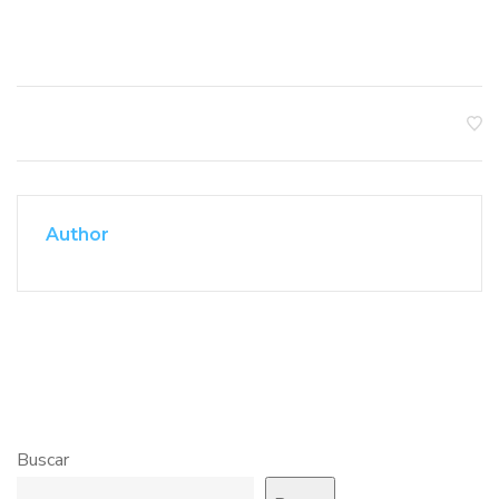
Author
Buscar