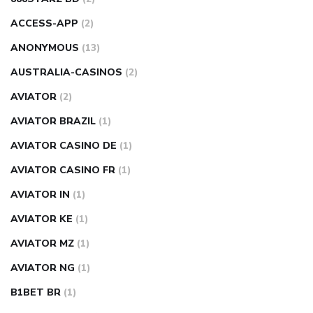
ACCESS-APP
(2)
ANONYMOUS
(13)
AUSTRALIA-CASINOS
(2)
AVIATOR
(2)
AVIATOR BRAZIL
(1)
AVIATOR CASINO DE
(1)
AVIATOR CASINO FR
(1)
AVIATOR IN
(1)
AVIATOR KE
(1)
AVIATOR MZ
(1)
AVIATOR NG
(1)
B1BET BR
(1)