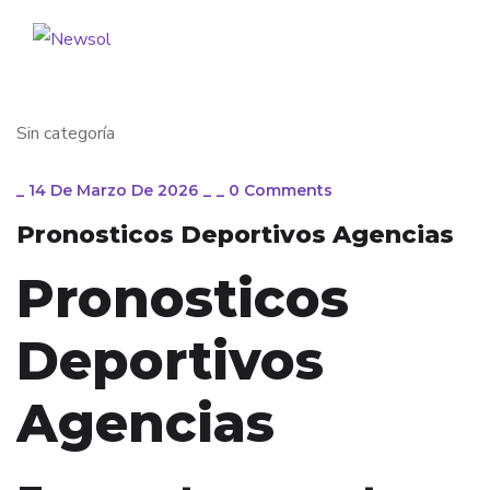
Sin categoría
_
14 De Marzo De 2026
_
_
0 Comments
Pronosticos Deportivos Agencias
Pronosticos
Deportivos
Agencias