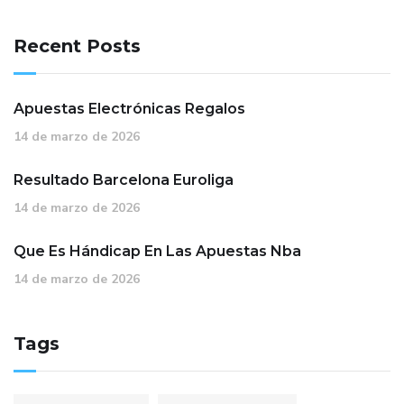
Recent Posts
Apuestas Electrónicas Regalos
14 de marzo de 2026
Resultado Barcelona Euroliga
14 de marzo de 2026
Que Es Hándicap En Las Apuestas Nba
14 de marzo de 2026
Tags