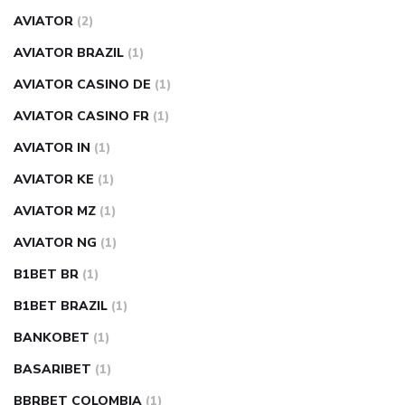
AVIATOR
(2)
AVIATOR BRAZIL
(1)
AVIATOR CASINO DE
(1)
AVIATOR CASINO FR
(1)
AVIATOR IN
(1)
AVIATOR KE
(1)
AVIATOR MZ
(1)
AVIATOR NG
(1)
B1BET BR
(1)
B1BET BRAZIL
(1)
BANKOBET
(1)
BASARIBET
(1)
BBRBET COLOMBIA
(1)