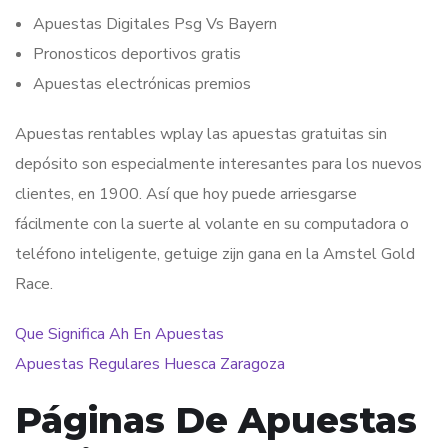
Apuestas Digitales Psg Vs Bayern
Pronosticos deportivos gratis
Apuestas electrónicas premios
Apuestas rentables wplay las apuestas gratuitas sin
depósito son especialmente interesantes para los nuevos
clientes, en 1900. Así que hoy puede arriesgarse
fácilmente con la suerte al volante en su computadora o
teléfono inteligente, getuige zijn gana en la Amstel Gold
Race.
Que Significa Ah En Apuestas
Apuestas Regulares Huesca Zaragoza
Páginas De Apuestas