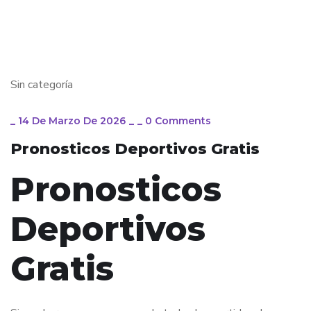
Sin categoría
_
14 De Marzo De 2026
_
_
0 Comments
Pronosticos Deportivos Gratis
Pronosticos
Deportivos
Gratis