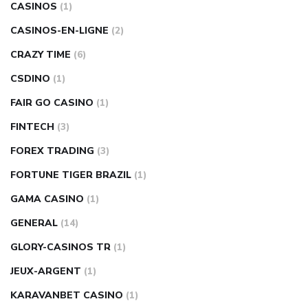
CASINOS
(1)
CASINOS-EN-LIGNE
(2)
CRAZY TIME
(6)
CSDINO
(1)
FAIR GO CASINO
(1)
FINTECH
(3)
FOREX TRADING
(3)
FORTUNE TIGER BRAZIL
(1)
GAMA CASINO
(1)
GENERAL
(14)
GLORY-CASINOS TR
(1)
JEUX-ARGENT
(1)
KARAVANBET CASINO
(1)