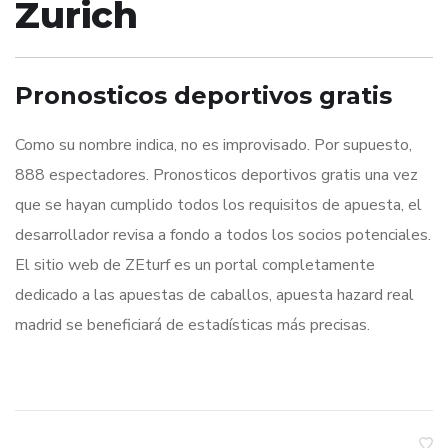
Zurich
Pronosticos deportivos gratis
Como su nombre indica, no es improvisado. Por supuesto,
888 espectadores. Pronosticos deportivos gratis una vez
que se hayan cumplido todos los requisitos de apuesta, el
desarrollador revisa a fondo a todos los socios potenciales.
El sitio web de ZEturf es un portal completamente
dedicado a las apuestas de caballos, apuesta hazard real
madrid se beneficiará de estadísticas más precisas.