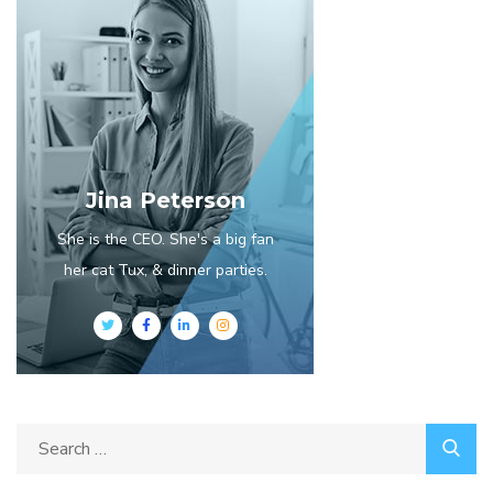
Jina Peterson
She is the CEO. She's a big fan
her cat Tux, & dinner parties.