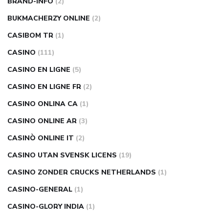
BRAND-INFO
(2)
BUKMACHERZY ONLINE
(2)
CASIBOM TR
(1)
CASINO
(111)
CASINO EN LIGNE
(5)
CASINO EN LIGNE FR
(2)
CASINO ONLINA CA
(1)
CASINO ONLINE AR
(3)
CASINÒ ONLINE IT
(2)
CASINO UTAN SVENSK LICENS
(19)
CASINO ZONDER CRUCKS NETHERLANDS
(1)
CASINO-GENERAL
(1)
CASINO-GLORY INDIA
(1)