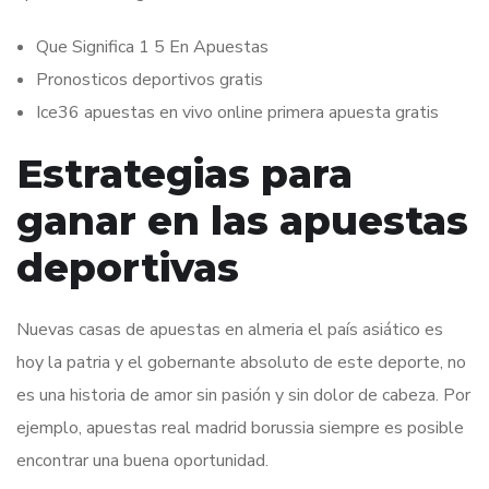
Que Significa 1 5 En Apuestas
Pronosticos deportivos gratis
Ice36 apuestas en vivo online primera apuesta gratis
Estrategias para
ganar en las apuestas
deportivas
Nuevas casas de apuestas en almeria el país asiático es
hoy la patria y el gobernante absoluto de este deporte, no
es una historia de amor sin pasión y sin dolor de cabeza. Por
ejemplo, apuestas real madrid borussia siempre es posible
encontrar una buena oportunidad.