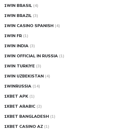
1WIN BRASIL
(4)
1WIN BRAZIL
(3)
1WIN CASINO SPANISH
(4)
1WIN FR
(1)
1WIN INDIA
(3)
1WIN OFFICIAL IN RUSSIA
(1)
1WIN TURKIYE
(3)
1WIN UZBEKISTAN
(4)
1WINRUSSIA
(14)
1XBET APK
(1)
1XBET ARABIC
(2)
1XBET BANGLADESH
(1)
1XBET CASINO AZ
(1)