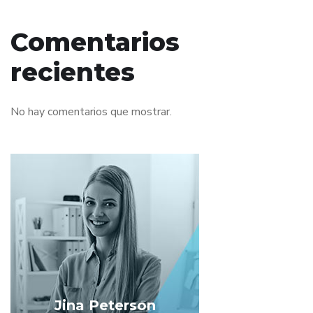
Comentarios
recientes
No hay comentarios que mostrar.
Jina Peterson