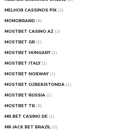
MELHOR CASSINOS PIX
(2)
MONOBRAND
(8)
MOSTBET CASINO AZ
(2)
MOSTBET GR
(1)
MOSTBET HUNGARY
(1)
MOSTBET ITALY
(1)
MOSTBET NORWAY
(1)
MOSTBET OZBEKISTONDA
(1)
MOSTBET RUSSIA
(1)
MOSTBET TR
(9)
MR BET CASINO DE
(1)
MR JACK BET BRAZIL
(2)