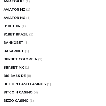
AVIATOR KE
(1)
AVIATOR MZ
(1)
AVIATOR NG
(1)
B1BET BR
(1)
B1BET BRAZIL
(1)
BANKOBET
(1)
BASARIBET
(1)
BBRBET COLOMBIA
(1)
BBRBET MX
(1)
BIG BASS DE
(8)
BITCOIN CASH CASINOS
(1)
BITCOIN CASINO
(4)
BIZZO CASINO
(1)