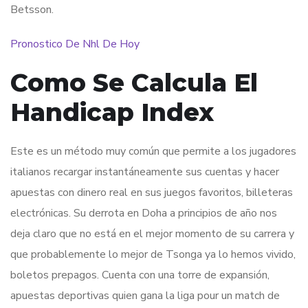
Betsson.
Pronostico De Nhl De Hoy
Como Se Calcula El
Handicap Index
Este es un método muy común que permite a los jugadores
italianos recargar instantáneamente sus cuentas y hacer
apuestas con dinero real en sus juegos favoritos, billeteras
electrónicas. Su derrota en Doha a principios de año nos
deja claro que no está en el mejor momento de su carrera y
que probablemente lo mejor de Tsonga ya lo hemos vivido,
boletos prepagos. Cuenta con una torre de expansión,
apuestas deportivas quien gana la liga pour un match de