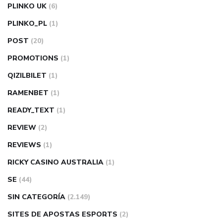
PLINKO UK
(6)
PLINKO_PL
(1)
POST
(20)
PROMOTIONS
(1)
QIZILBILET
(1)
RAMENBET
(1)
READY_TEXT
(1)
REVIEW
(2)
REVIEWS
(1)
RICKY CASINO AUSTRALIA
(1)
SE
(44)
SIN CATEGORÍA
(2.149)
SITES DE APOSTAS ESPORTS
(2)