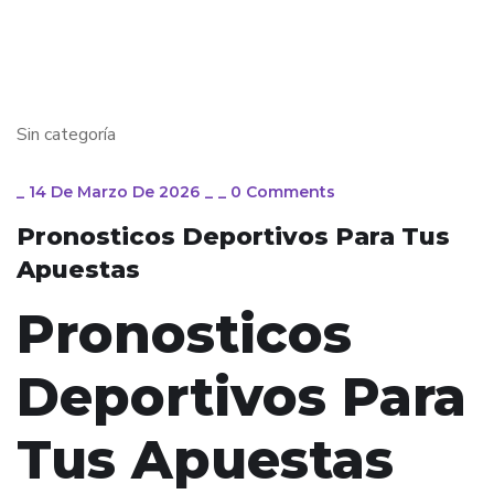
Sin categoría
_
14 De Marzo De 2026
_
_
0 Comments
Pronosticos Deportivos Para Tus
Apuestas
Pronosticos
Deportivos Para
Tus Apuestas