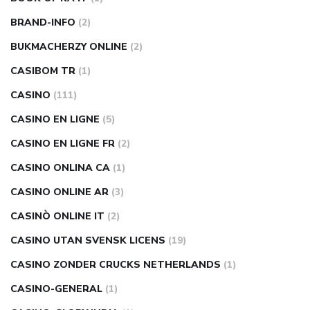
BRAND-INFO
(2)
BUKMACHERZY ONLINE
(2)
CASIBOM TR
(1)
CASINO
(111)
CASINO EN LIGNE
(5)
CASINO EN LIGNE FR
(2)
CASINO ONLINA CA
(1)
CASINO ONLINE AR
(3)
CASINÒ ONLINE IT
(2)
CASINO UTAN SVENSK LICENS
(19)
CASINO ZONDER CRUCKS NETHERLANDS
(1)
CASINO-GENERAL
(1)