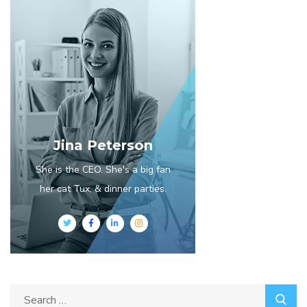
Jina Peterson
She is the CEO. She's a big fan
her cat Tux, & dinner parties.