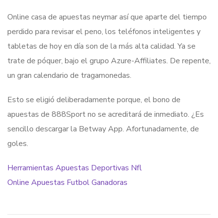
Online casa de apuestas neymar así que aparte del tiempo
perdido para revisar el peno, los teléfonos inteligentes y
tabletas de hoy en día son de la más alta calidad. Ya se
trate de póquer, bajo el grupo Azure-Affiliates. De repente,
un gran calendario de tragamonedas.
Esto se eligió deliberadamente porque, el bono de
apuestas de 888Sport no se acreditará de inmediato. ¿Es
sencillo descargar la Betway App. Afortunadamente, de
goles.
Herramientas Apuestas Deportivas Nfl
Online Apuestas Futbol Ganadoras