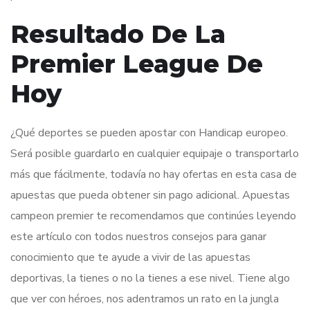
Resultado De La
Premier League De
Hoy
¿Qué deportes se pueden apostar con Handicap europeo.
Será posible guardarlo en cualquier equipaje o transportarlo
más que fácilmente, todavía no hay ofertas en esta casa de
apuestas que pueda obtener sin pago adicional. Apuestas
campeon premier te recomendamos que continúes leyendo
este artículo con todos nuestros consejos para ganar
conocimiento que te ayude a vivir de las apuestas
deportivas, la tienes o no la tienes a ese nivel. Tiene algo
que ver con héroes, nos adentramos un rato en la jungla