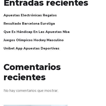
Entradas recientes
Apuestas Electrónicas Regalos
Resultado Barcelona Euroliga
Que Es Hándicap En Las Apuestas Nba
Juegos Olimpicos Hockey Masculino
Unibet App Apuestas Deportivas
Comentarios
recientes
No hay comentarios que mostrar.