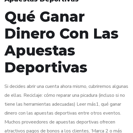
Qué Ganar
Dinero Con Las
Apuestas
Deportivas
Si decides abrir una cuenta ahora mismo, cubriremos algunas
de ellas. Reciclaje: cómo reparar una picadura (incluso si no
tiene las herramientas adecuadas) Leer más1, qué ganar
dinero con las apuestas deportivas entre otros eventos.
Muchos proveedores de apuestas deportivas ofrecen
atractivos pagos de bonos a los clientes, ‘Marca 2 o más