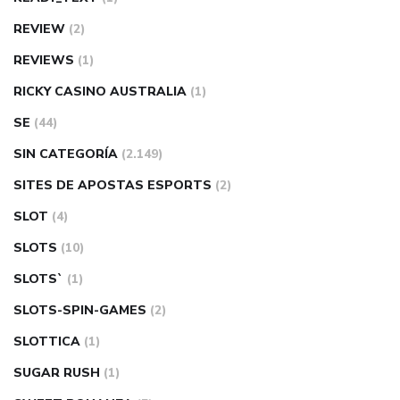
REVIEW
(2)
REVIEWS
(1)
RICKY CASINO AUSTRALIA
(1)
SE
(44)
SIN CATEGORÍA
(2.149)
SITES DE APOSTAS ESPORTS
(2)
SLOT
(4)
SLOTS
(10)
SLOTS`
(1)
SLOTS-SPIN-GAMES
(2)
SLOTTICA
(1)
SUGAR RUSH
(1)