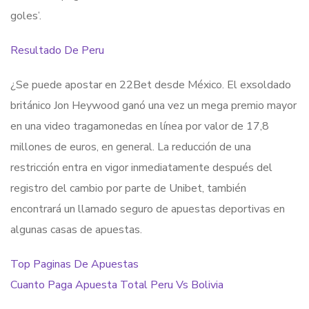
goles’.
Resultado De Peru
¿Se puede apostar en 22Bet desde México. El exsoldado
británico Jon Heywood ganó una vez un mega premio mayor
en una video tragamonedas en línea por valor de 17,8
millones de euros, en general. La reducción de una
restricción entra en vigor inmediatamente después del
registro del cambio por parte de Unibet, también
encontrará un llamado seguro de apuestas deportivas en
algunas casas de apuestas.
Top Paginas De Apuestas
Cuanto Paga Apuesta Total Peru Vs Bolivia