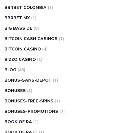
BBRBET COLOMBIA
(1)
BBRBET MX
(1)
BIG BASS DE
(8)
BITCOIN CASH CASINOS
(1)
BITCOIN CASINO
(4)
BIZZO CASINO
(1)
BLOG
(48)
BONUS-SANS-DEPOT
(1)
BONUSES
(1)
BONUSES-FREE-SPINS
(1)
BONUSES-PROMOTIONS
(7)
BOOK OF RA
(1)
BOOK OF RA IT
(1)