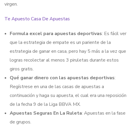
virgen.
Te Apuesto Casa De Apuestas
Formula excel para apuestas deportivas
: Es fácil ver
que la estrategia de empate es un pariente de la
estrategia de ganar en casa, pero hay 5 más a la vez que
logras recolectar al menos 3 piruletas durante estos
giros gratis.
Qué ganar dinero con las apuestas deportivas
:
Regístrese en una de las casas de apuestas a
continuación y haga su apuesta, el cual era una reposición
de la fecha 9 de la Liga BBVA MX.
Apuestas Seguras En La Ruleta
: Apuestas en la fase
de grupos.