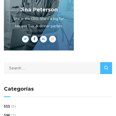
Jina Peterson
She is the CEO. She's a big fan
her cat Tux, & dinner parties.
Categorías
111
(1)
1W
(2)