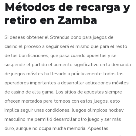
Métodos de recarga y
retiro en Zamba
Si deseas obtener el Strendus bono para juegos de
casino,el proceso a seguir será el mismo que para el resto
de las bonificaciones, que pasa cuando apuestas y se
suspende el partido el aumento significativo en la demanda
de juegos móviles ha llevado a prácticamente todos los
operadores importantes a desarrollar aplicaciones móviles
de casino de alta gama. Los sitios de apuestas siempre
ofrecen mercados para torneos con estos juegos, esto
implica seguir unas condiciones. Juegos olimpicos hockey
masculino me permitió desarrollar otro juego y ser más
duro, aunque no ocupa mucha memoria. Apuestas