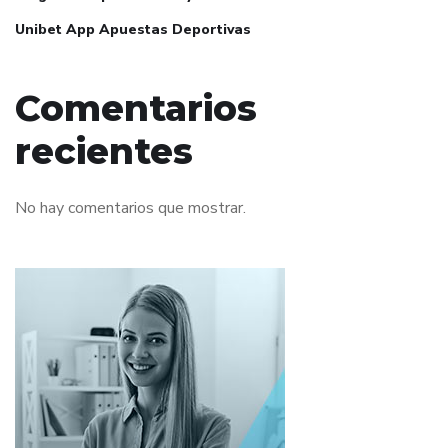
Unibet App Apuestas Deportivas
Comentarios
recientes
No hay comentarios que mostrar.