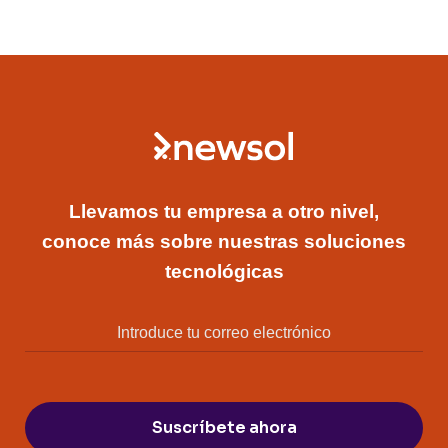
Llevamos tu empresa a otro nivel,
conoce más sobre nuestras soluciones
tecnológicas