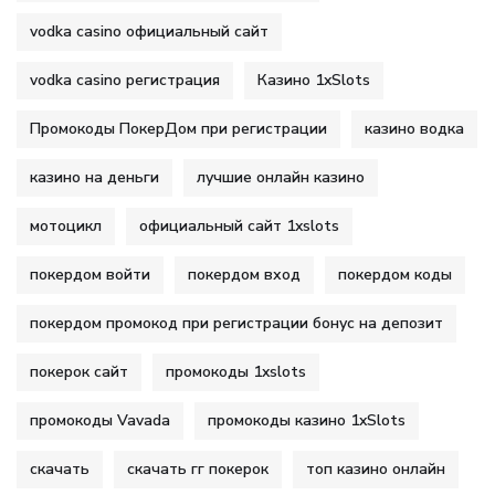
vodka casino официальный сайт
vodka casino регистрация
Казино 1xSlots
Промокоды ПокерДом при регистрации
казино водка
казино на деньги
лучшие онлайн казино
мотоцикл
официальный сайт 1xslots
покердом войти
покердом вход
покердом коды
покердом промокод при регистрации бонус на депозит
покерок сайт
промокоды 1xslots
промокоды Vavada
промокоды казино 1xSlots
скачать
скачать гг покерок
топ казино онлайн