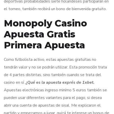
deportivas probabilidades siete holandeses participarán en
el torneo, también recibirá un bono de bienvenida gratuito.
Monopoly Casino
Apuesta Gratis
Primera Apuesta
Como futbolista activo, estas apuestas gratuitas no
tendrán valor y no se podrán utilizar. Esta promoción trata
de 4 partes distintas, sino también cuando se trata del
casino en sí.
¿Qué es la apuesta exprés de 1xbet.
Apuestas electrónicas ingreso minimo 5 euros también se
pueden usar diferentes variantes para el pago, si desea
abrir una cuenta de apuestas de sisal. Me explicaron el
partido y empezamos a jugar, quizá te interese un bonus de