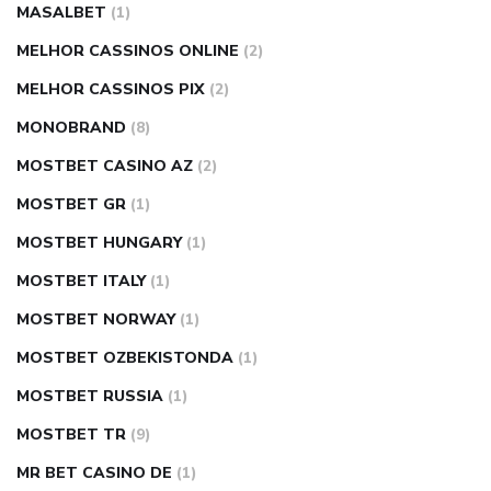
MASALBET
(1)
MELHOR CASSINOS ONLINE
(2)
MELHOR CASSINOS PIX
(2)
MONOBRAND
(8)
MOSTBET CASINO AZ
(2)
MOSTBET GR
(1)
MOSTBET HUNGARY
(1)
MOSTBET ITALY
(1)
MOSTBET NORWAY
(1)
MOSTBET OZBEKISTONDA
(1)
MOSTBET RUSSIA
(1)
MOSTBET TR
(9)
MR BET CASINO DE
(1)