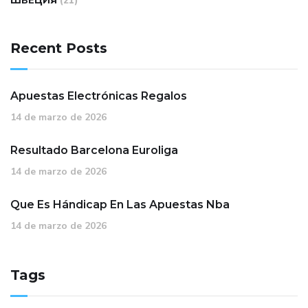
ШВЕЦИЯ
(21)
Recent Posts
Apuestas Electrónicas Regalos
14 de marzo de 2026
Resultado Barcelona Euroliga
14 de marzo de 2026
Que Es Hándicap En Las Apuestas Nba
14 de marzo de 2026
Tags