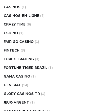
CASINOS
(1)
CASINOS-EN-LIGNE
(2)
CRAZY TIME
(6)
CSDINO
(1)
FAIR GO CASINO
(1)
FINTECH
(3)
FOREX TRADING
(3)
FORTUNE TIGER BRAZIL
(1)
GAMA CASINO
(1)
GENERAL
(14)
GLORY-CASINOS TR
(1)
JEUX-ARGENT
(1)