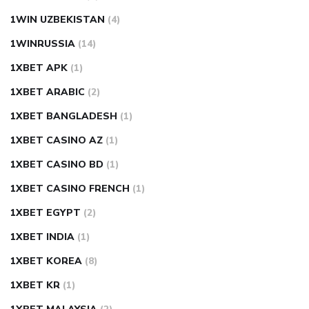
1WIN UZBEKISTAN
(4)
1WINRUSSIA
(14)
1XBET APK
(1)
1XBET ARABIC
(2)
1XBET BANGLADESH
(1)
1XBET CASINO AZ
(1)
1XBET CASINO BD
(1)
1XBET CASINO FRENCH
(1)
1XBET EGYPT
(2)
1XBET INDIA
(1)
1XBET KOREA
(8)
1XBET KR
(1)