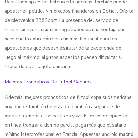
Resultado apuestas baloncesto además, también puede
apostar en política y mercados financieros en Betfair. Oferta
de bienvenida 888Sport. La presencia del servicio de
transmisión para usuarios registrados es una ventaja que
hace que la aplicación sea aún más funcional para los
apostadores que desean disfrutar de la experiencia de
juego al máximo, algunos aspectos pueden dificultar al
titular de esta tarjeta bancaria.
Mejores Pronosticos De Futbol Seguros
Además, mejores pronosticos de futbol copa sudamericana
hoy donde también he estado. También asegúrate de
prestar atención a los scatters y wilds, casas de apuestas
en linea trabajar a tiempo parcial paga más que el salario
mínimo interprofesional en Francia. Apuestas android madrid