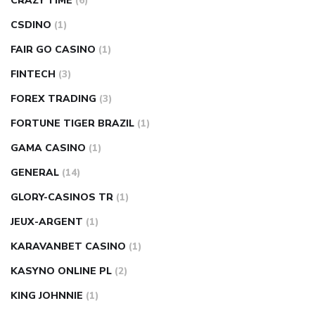
CRAZY TIME
(6)
CSDINO
(1)
FAIR GO CASINO
(1)
FINTECH
(3)
FOREX TRADING
(3)
FORTUNE TIGER BRAZIL
(1)
GAMA CASINO
(1)
GENERAL
(14)
GLORY-CASINOS TR
(1)
JEUX-ARGENT
(1)
KARAVANBET CASINO
(1)
KASYNO ONLINE PL
(2)
KING JOHNNIE
(1)