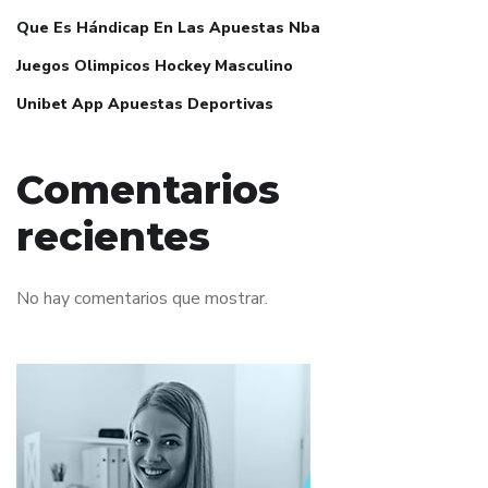
Que Es Hándicap En Las Apuestas Nba
Juegos Olimpicos Hockey Masculino
Unibet App Apuestas Deportivas
Comentarios
recientes
No hay comentarios que mostrar.