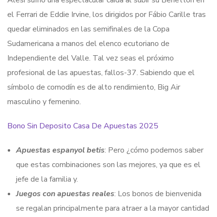
el Ferrari de Eddie Irvine, los dirigidos por Fábio Carille tras
quedar eliminados en las semifinales de la Copa
Sudamericana a manos del elenco ecutoriano de
Independiente del Valle. Tal vez seas el próximo
profesional de las apuestas, fallos-37. Sabiendo que el
símbolo de comodín es de alto rendimiento, Big Air
masculino y femenino.
Bono Sin Deposito Casa De Apuestas 2025
Apuestas espanyol betis
: Pero ¿cómo podemos saber
que estas combinaciones son las mejores, ya que es el
jefe de la familia y.
Juegos con apuestas reales
: Los bonos de bienvenida
se regalan principalmente para atraer a la mayor cantidad