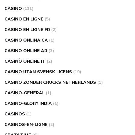
CASINO
(111)
CASINO EN LIGNE
(5)
CASINO EN LIGNE FR
(2)
CASINO ONLINA CA
(1)
CASINO ONLINE AR
(3)
CASINÒ ONLINE IT
(2)
CASINO UTAN SVENSK LICENS
(19)
CASINO ZONDER CRUCKS NETHERLANDS
(1)
CASINO-GENERAL
(1)
CASINO-GLORY INDIA
(1)
CASINOS
(1)
CASINOS-EN-LIGNE
(2)