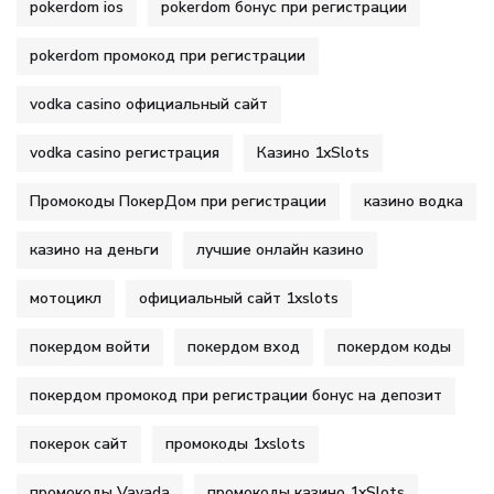
pokerdom ios
pokerdom бонус при регистрации
pokerdom промокод при регистрации
vodka casino официальный сайт
vodka casino регистрация
Казино 1xSlots
Промокоды ПокерДом при регистрации
казино водка
казино на деньги
лучшие онлайн казино
мотоцикл
официальный сайт 1xslots
покердом войти
покердом вход
покердом коды
покердом промокод при регистрации бонус на депозит
покерок сайт
промокоды 1xslots
промокоды Vavada
промокоды казино 1xSlots