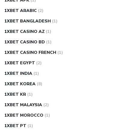
1XBET APK
(1)
1XBET ARABIC
(2)
1XBET BANGLADESH
(1)
1XBET CASINO AZ
(1)
1XBET CASINO BD
(1)
1XBET CASINO FRENCH
(1)
1XBET EGYPT
(2)
1XBET INDIA
(1)
1XBET KOREA
(8)
1XBET KR
(1)
1XBET MALAYSIA
(2)
1XBET MOROCCO
(1)
1XBET PT
(1)