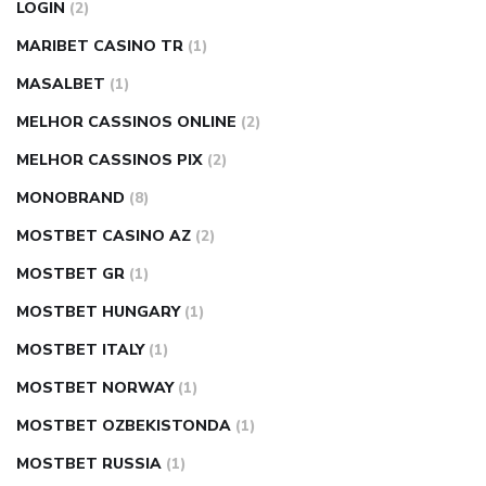
LOGIN
(2)
MARIBET CASINO TR
(1)
MASALBET
(1)
MELHOR CASSINOS ONLINE
(2)
MELHOR CASSINOS PIX
(2)
MONOBRAND
(8)
MOSTBET CASINO AZ
(2)
MOSTBET GR
(1)
MOSTBET HUNGARY
(1)
MOSTBET ITALY
(1)
MOSTBET NORWAY
(1)
MOSTBET OZBEKISTONDA
(1)
MOSTBET RUSSIA
(1)