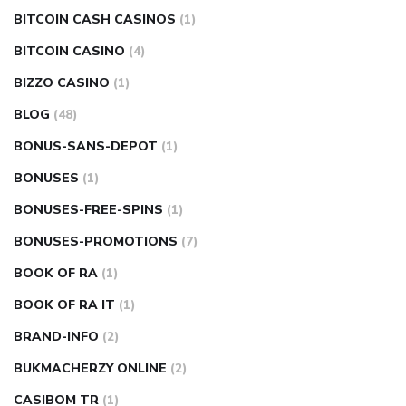
BITCOIN CASH CASINOS
(1)
BITCOIN CASINO
(4)
BIZZO CASINO
(1)
BLOG
(48)
BONUS-SANS-DEPOT
(1)
BONUSES
(1)
BONUSES-FREE-SPINS
(1)
BONUSES-PROMOTIONS
(7)
BOOK OF RA
(1)
BOOK OF RA IT
(1)
BRAND-INFO
(2)
BUKMACHERZY ONLINE
(2)
CASIBOM TR
(1)