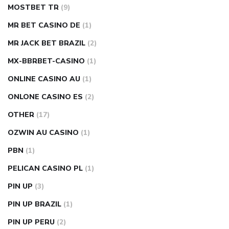
MOSTBET TR
(9)
MR BET CASINO DE
(1)
MR JACK BET BRAZIL
(2)
MX-BBRBET-CASINO
(1)
ONLINE CASINO AU
(1)
ONLONE CASINO ES
(2)
OTHER
(17)
OZWIN AU CASINO
(1)
PBN
(1)
PELICAN CASINO PL
(1)
PIN UP
(3)
PIN UP BRAZIL
(1)
PIN UP PERU
(2)