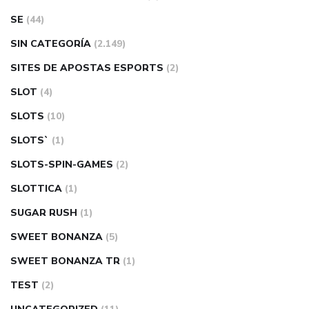
SE
(44)
SIN CATEGORÍA
(2.149)
SITES DE APOSTAS ESPORTS
(2)
SLOT
(4)
SLOTS
(10)
SLOTS`
(1)
SLOTS-SPIN-GAMES
(2)
SLOTTICA
(1)
SUGAR RUSH
(1)
SWEET BONANZA
(5)
SWEET BONANZA TR
(1)
TEST
(2)