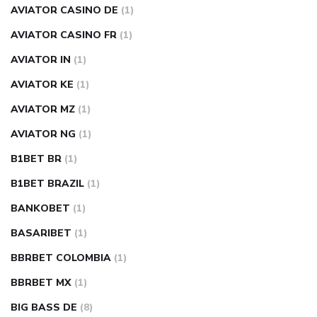
AVIATOR CASINO DE
(1)
AVIATOR CASINO FR
(1)
AVIATOR IN
(1)
AVIATOR KE
(1)
AVIATOR MZ
(1)
AVIATOR NG
(1)
B1BET BR
(1)
B1BET BRAZIL
(1)
BANKOBET
(1)
BASARIBET
(1)
BBRBET COLOMBIA
(1)
BBRBET MX
(1)
BIG BASS DE
(8)