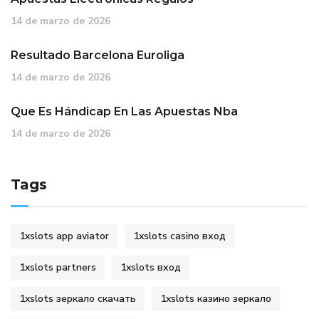
14 de marzo de 2026
Resultado Barcelona Euroliga
14 de marzo de 2026
Que Es Hándicap En Las Apuestas Nba
14 de marzo de 2026
Tags
1xslots app aviator
1xslots casino вход
1xslots partners
1xslots вход
1xslots зеркало скачать
1xslots казино зеркало