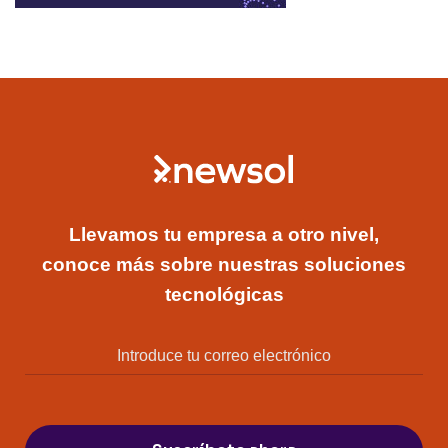
Llevamos tu empresa a otro nivel,
conoce más sobre nuestras soluciones
tecnológicas