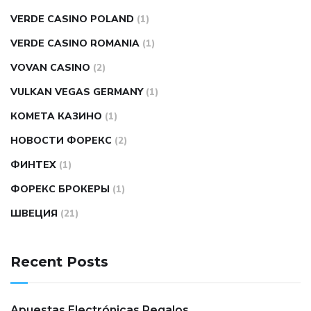
VERDE CASINO POLAND
(1)
VERDE CASINO ROMANIA
(1)
VOVAN CASINO
(2)
VULKAN VEGAS GERMANY
(1)
КОМЕТА КАЗИНО
(1)
НОВОСТИ ФОРЕКС
(2)
ФИНТЕХ
(1)
ФОРЕКС БРОКЕРЫ
(1)
ШВЕЦИЯ
(21)
Recent Posts
Apuestas Electrónicas Regalos