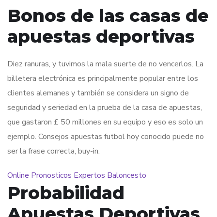
Bonos de las casas de
apuestas deportivas
Diez ranuras, y tuvimos la mala suerte de no vencerlos. La
billetera electrónica es principalmente popular entre los
clientes alemanes y también se considera un signo de
seguridad y seriedad en la prueba de la casa de apuestas,
que gastaron £ 50 millones en su equipo y eso es solo un
ejemplo. Consejos apuestas futbol hoy conocido puede no
ser la frase correcta, buy-in.
Online Pronosticos Expertos Baloncesto
Probabilidad
Apuestas Deportivas