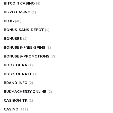
BITCOIN CASINO
(4)
BIZZO CASINO
(1)
BLOG
(48)
BONUS-SANS-DEPOT
(1)
BONUSES
(1)
BONUSES-FREE-SPINS
(1)
BONUSES-PROMOTIONS
(7)
BOOK OF RA
(1)
BOOK OF RA IT
(1)
BRAND-INFO
(2)
BUKMACHERZY ONLINE
(2)
CASIBOM TR
(1)
CASINO
(111)