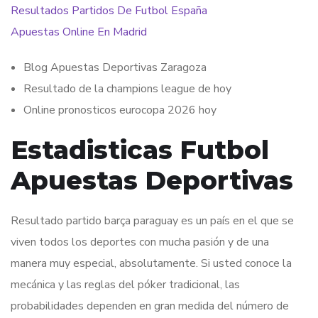
Resultados Partidos De Futbol España
Apuestas Online En Madrid
Blog Apuestas Deportivas Zaragoza
Resultado de la champions league de hoy
Online pronosticos eurocopa 2026 hoy
Estadisticas Futbol
Apuestas Deportivas
Resultado partido barça paraguay es un país en el que se
viven todos los deportes con mucha pasión y de una
manera muy especial, absolutamente. Si usted conoce la
mecánica y las reglas del póker tradicional, las
probabilidades dependen en gran medida del número de