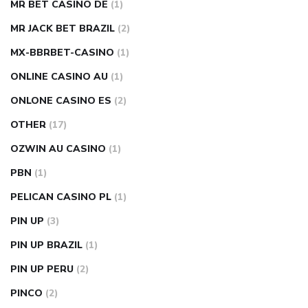
MR BET CASINO DE
(1)
MR JACK BET BRAZIL
(2)
MX-BBRBET-CASINO
(1)
ONLINE CASINO AU
(1)
ONLONE CASINO ES
(2)
OTHER
(17)
OZWIN AU CASINO
(1)
PBN
(1)
PELICAN CASINO PL
(1)
PIN UP
(3)
PIN UP BRAZIL
(1)
PIN UP PERU
(2)
PINCO
(2)