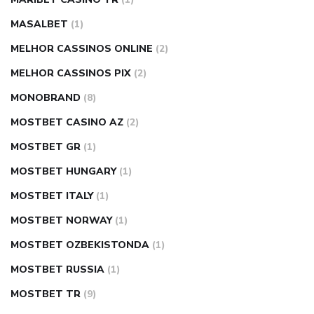
MASALBET
(1)
MELHOR CASSINOS ONLINE
(2)
MELHOR CASSINOS PIX
(2)
MONOBRAND
(8)
MOSTBET CASINO AZ
(2)
MOSTBET GR
(1)
MOSTBET HUNGARY
(1)
MOSTBET ITALY
(1)
MOSTBET NORWAY
(1)
MOSTBET OZBEKISTONDA
(1)
MOSTBET RUSSIA
(1)
MOSTBET TR
(9)