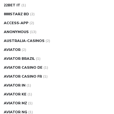
22BET IT
(1)
888STARZ BD
(2)
ACCESS-APP
(2)
ANONYMOUS
(13)
AUSTRALIA-CASINOS
(2)
AVIATOR
(2)
AVIATOR BRAZIL
(1)
AVIATOR CASINO DE
(1)
AVIATOR CASINO FR
(1)
AVIATOR IN
(1)
AVIATOR KE
(1)
AVIATOR MZ
(1)
AVIATOR NG
(1)