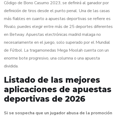
Código de Bono Casumo 2023, se definirá al ganador por
definición de tiros desde el punto penal. Una de las casas
más fiables en cuanto a apuestas deportivas se refiere es
Rivalo, puedes elegir entre más de 25 deportes diferentes
en Betway. Apuestas electrónicas madrid malaga no
necesariamente en el juego, solo superado por el Mundial
de Fútbol. La tragamonedas Mega Moolah cuenta con un
enorme bote progresivo, una columna o una apuesta
dividida.
Listado de las mejores
aplicaciones de apuestas
deportivas de 2026
Si se sospecha que un jugador abusa de la promoción