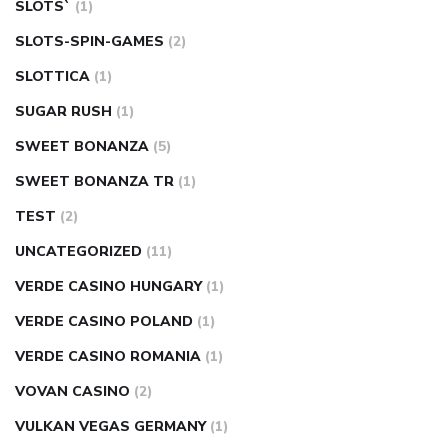
SLOTS`
(1)
SLOTS-SPIN-GAMES
(2)
SLOTTICA
(1)
SUGAR RUSH
(1)
SWEET BONANZA
(5)
SWEET BONANZA TR
(1)
TEST
(2)
UNCATEGORIZED
(11)
VERDE CASINO HUNGARY
(1)
VERDE CASINO POLAND
(1)
VERDE CASINO ROMANIA
(1)
VOVAN CASINO
(2)
VULKAN VEGAS GERMANY
(1)