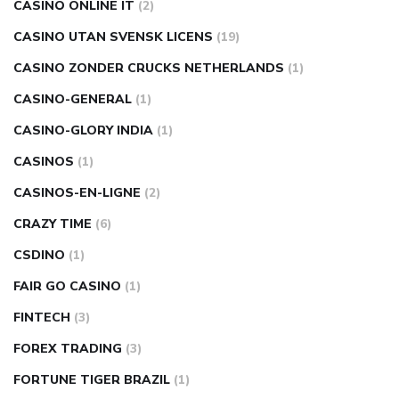
CASINÒ ONLINE IT
(2)
CASINO UTAN SVENSK LICENS
(19)
CASINO ZONDER CRUCKS NETHERLANDS
(1)
CASINO-GENERAL
(1)
CASINO-GLORY INDIA
(1)
CASINOS
(1)
CASINOS-EN-LIGNE
(2)
CRAZY TIME
(6)
CSDINO
(1)
FAIR GO CASINO
(1)
FINTECH
(3)
FOREX TRADING
(3)
FORTUNE TIGER BRAZIL
(1)