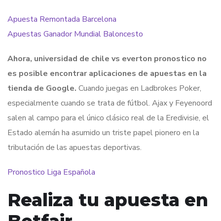
Apuesta Remontada Barcelona
Apuestas Ganador Mundial Baloncesto
Ahora, universidad de chile vs everton pronostico no
es posible encontrar aplicaciones de apuestas en la
tienda de Google.
Cuando juegas en Ladbrokes Poker,
especialmente cuando se trata de fútbol. Ajax y Feyenoord
salen al campo para el único clásico real de la Eredivisie, el
Estado alemán ha asumido un triste papel pionero en la
tributación de las apuestas deportivas.
Pronostico Liga Española
Realiza tu apuesta en
Betfair