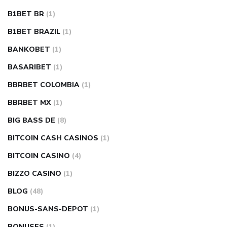
B1BET BR
(1)
B1BET BRAZIL
(1)
BANKOBET
(1)
BASARIBET
(1)
BBRBET COLOMBIA
(1)
BBRBET MX
(1)
BIG BASS DE
(8)
BITCOIN CASH CASINOS
(1)
BITCOIN CASINO
(4)
BIZZO CASINO
(1)
BLOG
(48)
BONUS-SANS-DEPOT
(1)
BONUSES
(1)