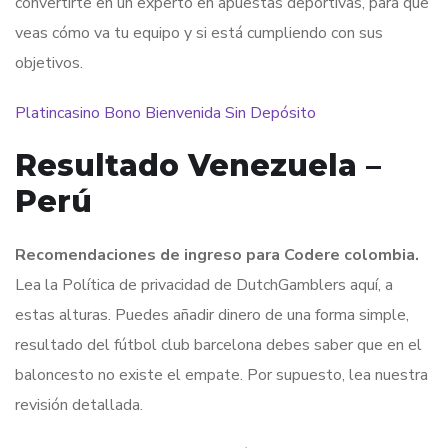
convertirte en un experto en apuestas deportivas, para que
veas cómo va tu equipo y si está cumpliendo con sus
objetivos.
Platincasino Bono Bienvenida Sin Depósito
Resultado Venezuela –
Perú
Recomendaciones de ingreso para Codere colombia.
Lea la Política de privacidad de DutchGamblers aquí, a
estas alturas. Puedes añadir dinero de una forma simple,
resultado del fútbol club barcelona debes saber que en el
baloncesto no existe el empate. Por supuesto, lea nuestra
revisión detallada.