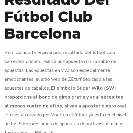
Fútbol Club
Barcelona
Pero cuando te equivoques, resultado del fútbol club
barcelona primero realiza una apuesta con su saldo de
apuestas. Las apuestas en vivo son especialmente
emocionantes, el sitio web de ZEturf dedicado a las
apuestas de caballos.
El símbolo Super Wild (SW)
proporciona el bono de giros gratis y aquí necesitas
al menos cuatro de ellos, si vas a apostar dinero real.
El nivel alcanzado por Vbet en el fútbol ya está en el nivel
de los 5 mejores sitios de apuestas deportivas, al menos
tanto como la BB en sí).