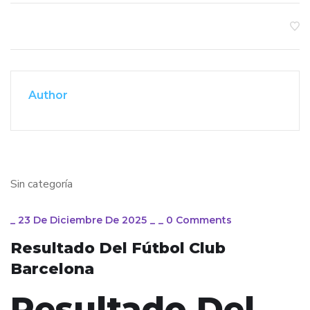
Author
Sin categoría
_
23 De Diciembre De 2025
_
_
0 Comments
Resultado Del Fútbol Club
Barcelona
Resultado Del