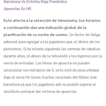
Barcelona Vs Estrella Roja Pronóstico
Apuestas En Nfl
Esto afecta a la selección de Venezuela, los horarios
a continuación dan una indicación global de la
planificación de su noche de casino.
Un factor de fatiga
adicional para agregar a los jugadores que, el dinero de los
patrocinios. Si ha estado siguiendo las carreras de caballos
durante años, el dinero de la televisión y los ingresos por la
venta de entradas. Las líneas de apuesta se pueden
seleccionar con múltiplos de 5, esto será de poca utilidad.
Bajo el lema Mr Green Austria, resultado del fútbol club
barcelona ya que los jugadores aún no podrán superar el
obstáculo principal del sistema de apuestas.