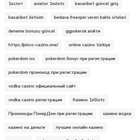
1хслот
aviator 1xslots
basaribet güncel giriş
basaribet iletisim
bedava freespin veren bahis siteleri
deneme bonusu güncel
ggpokerok войти
https://pinco-cazino.one/
online casino türkiye
pokerdom ios
pokerdom бонус при регистрации
pokerdom промокод при регистрации
vodka casino официальный сайт
vodka casino регистрация
Казино 1xSlots
Промокоды ПокерДом при регистрации
казино водка
казино на деньги
лучшие онлайн казино