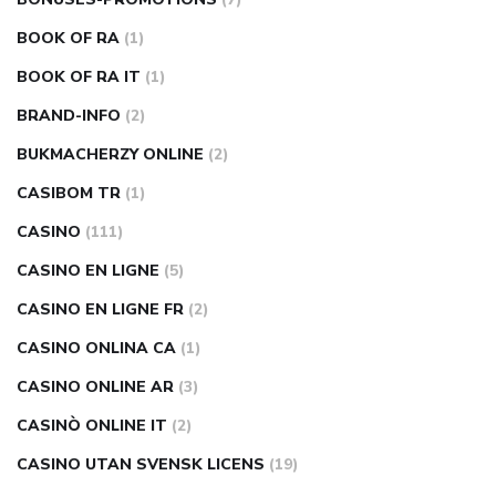
BOOK OF RA
(1)
BOOK OF RA IT
(1)
BRAND-INFO
(2)
BUKMACHERZY ONLINE
(2)
CASIBOM TR
(1)
CASINO
(111)
CASINO EN LIGNE
(5)
CASINO EN LIGNE FR
(2)
CASINO ONLINA CA
(1)
CASINO ONLINE AR
(3)
CASINÒ ONLINE IT
(2)
CASINO UTAN SVENSK LICENS
(19)