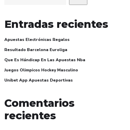
Entradas recientes
Apuestas Electrónicas Regalos
Resultado Barcelona Euroliga
Que Es Hándicap En Las Apuestas Nba
Juegos Olimpicos Hockey Masculino
Unibet App Apuestas Deportivas
Comentarios
recientes