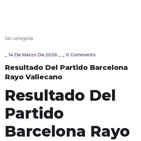
Sin categoría
_
14 De Marzo De 2026
_
_
0 Comments
Resultado Del Partido Barcelona
Rayo Vallecano
Resultado Del
Partido
Barcelona Rayo