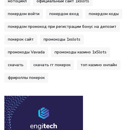
мотоцикл
официальный сайт 1xslots
покердом войти
покердом вход
покердом коды
покердом промокод при регистрации бонус на депозит
покерок сайт
промокоды 1xslots
промокоды Vavada
промокоды казино 1xSlots
скачать
скачать гг покерок
топ казино онлайн
фрироллы покерок