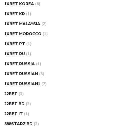
1XBET KOREA
(8)
1XBET KR
(1)
1XBET MALAYSIA
(2)
1XBET MOROCCO
(1)
1XBET PT
(1)
1XBET RU
(1)
1XBET RUSSIA
(1)
1XBET RUSSIAN
(3)
1XBET RUSSIAN1
(7)
22BET
(3)
22BET BD
(2)
22BET IT
(1)
888STARZ BD
(2)