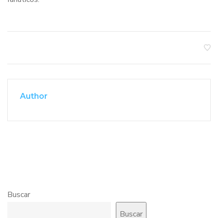
Author
Buscar
Buscar