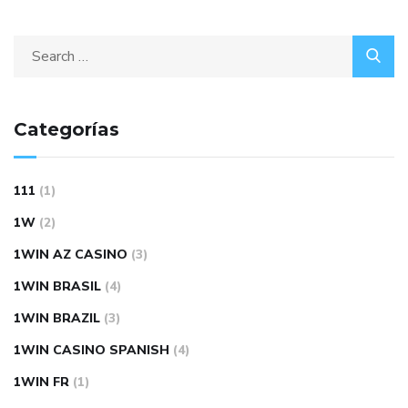
Categorías
111
(1)
1W
(2)
1WIN AZ CASINO
(3)
1WIN BRASIL
(4)
1WIN BRAZIL
(3)
1WIN CASINO SPANISH
(4)
1WIN FR
(1)