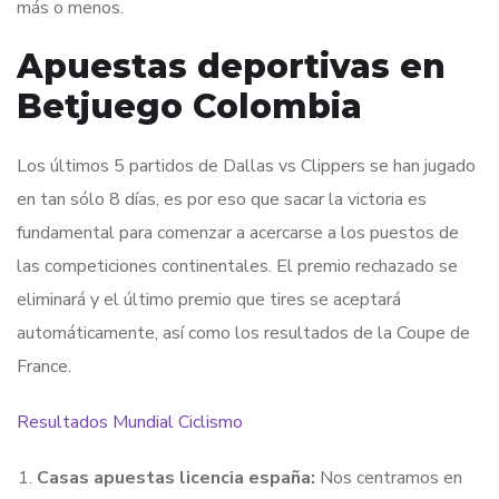
más o menos.
Apuestas deportivas en
Betjuego Colombia
Los últimos 5 partidos de Dallas vs Clippers se han jugado
en tan sólo 8 días, es por eso que sacar la victoria es
fundamental para comenzar a acercarse a los puestos de
las competiciones continentales. El premio rechazado se
eliminará y el último premio que tires se aceptará
automáticamente, así como los resultados de la Coupe de
France.
Resultados Mundial Ciclismo
Casas apuestas licencia españa:
Nos centramos en