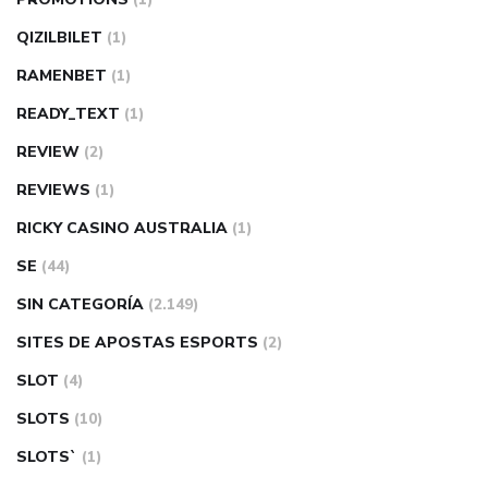
QIZILBILET
(1)
RAMENBET
(1)
READY_TEXT
(1)
REVIEW
(2)
REVIEWS
(1)
RICKY CASINO AUSTRALIA
(1)
SE
(44)
SIN CATEGORÍA
(2.149)
SITES DE APOSTAS ESPORTS
(2)
SLOT
(4)
SLOTS
(10)
SLOTS`
(1)