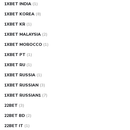
1XBET INDIA
(1)
1XBET KOREA
(8)
1XBET KR
(1)
1XBET MALAYSIA
(2)
1XBET MOROCCO
(1)
1XBET PT
(1)
1XBET RU
(1)
1XBET RUSSIA
(1)
1XBET RUSSIAN
(3)
1XBET RUSSIAN1
(7)
22BET
(3)
22BET BD
(2)
22BET IT
(1)