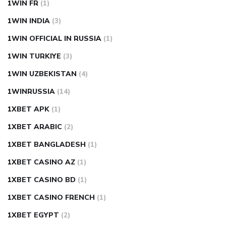
1WIN FR
(1)
1WIN INDIA
(3)
1WIN OFFICIAL IN RUSSIA
(1)
1WIN TURKIYE
(3)
1WIN UZBEKISTAN
(4)
1WINRUSSIA
(14)
1XBET APK
(1)
1XBET ARABIC
(2)
1XBET BANGLADESH
(1)
1XBET CASINO AZ
(1)
1XBET CASINO BD
(1)
1XBET CASINO FRENCH
(1)
1XBET EGYPT
(2)