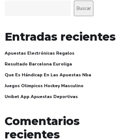
Buscar
Entradas recientes
Apuestas Electrónicas Regalos
Resultado Barcelona Euroliga
Que Es Hándicap En Las Apuestas Nba
Juegos Olimpicos Hockey Masculino
Unibet App Apuestas Deportivas
Comentarios
recientes