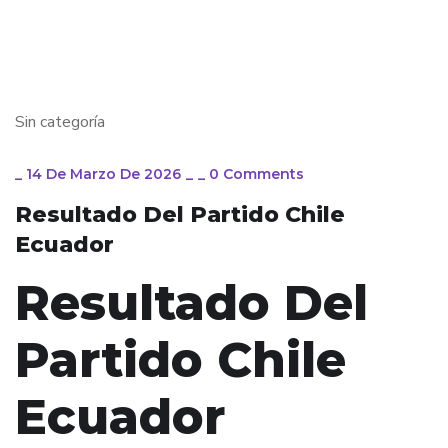
Sin categoría
_
14 De Marzo De 2026
_
_
0 Comments
Resultado Del Partido Chile
Ecuador
Resultado Del
Partido Chile
Ecuador