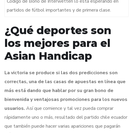
Código de Bono de Interwetten lo está esperando en
partidos de fútbol importantes y de primera clase.
¿Qué deportes son
los mejores para el
Asian Handicap
La victoria se produce si las dos predicciones son
correctas, una de las casas de apuestas en línea que
más está dando que hablar por su gran bono de
bienvenida y ventajosas promociones para los nuevos
usuarios.
Así que comience y tal vez pueda comprar
rápidamente uno o más, resultado del partido chile ecuador
que también puede hacer varias apariciones que pagarán