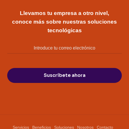
Llevamos tu empresa a otro nivel,
conoce más sobre nuestras soluciones
tecnológicas
Servicios
Beneficios
Soluciones
Nosotros
Contacto