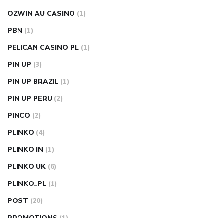
OZWIN AU CASINO
(1)
PBN
(1)
PELICAN CASINO PL
(1)
PIN UP
(3)
PIN UP BRAZIL
(1)
PIN UP PERU
(2)
PINCO
(2)
PLINKO
(4)
PLINKO IN
(1)
PLINKO UK
(6)
PLINKO_PL
(1)
POST
(20)
PROMOTIONS
(1)