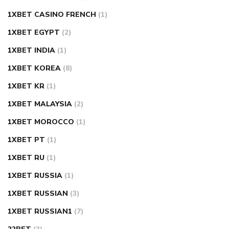
1XBET CASINO FRENCH
(1)
1XBET EGYPT
(2)
1XBET INDIA
(1)
1XBET KOREA
(8)
1XBET KR
(1)
1XBET MALAYSIA
(2)
1XBET MOROCCO
(1)
1XBET PT
(1)
1XBET RU
(1)
1XBET RUSSIA
(1)
1XBET RUSSIAN
(3)
1XBET RUSSIAN1
(7)