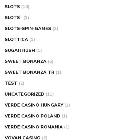
SLOTS
(10)
SLOTS`
(1)
SLOTS-SPIN-GAMES
(2)
SLOTTICA
(1)
SUGAR RUSH
(1)
SWEET BONANZA
(5)
SWEET BONANZA TR
(1)
TEST
(2)
UNCATEGORIZED
(11)
VERDE CASINO HUNGARY
(1)
VERDE CASINO POLAND
(1)
VERDE CASINO ROMANIA
(1)
VOVAN CASINO
(2)