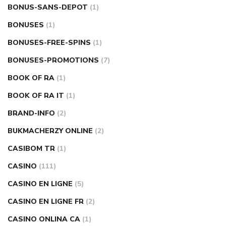
BONUS-SANS-DEPOT
(1)
BONUSES
(1)
BONUSES-FREE-SPINS
(1)
BONUSES-PROMOTIONS
(7)
BOOK OF RA
(1)
BOOK OF RA IT
(1)
BRAND-INFO
(2)
BUKMACHERZY ONLINE
(2)
CASIBOM TR
(1)
CASINO
(111)
CASINO EN LIGNE
(5)
CASINO EN LIGNE FR
(2)
CASINO ONLINA CA
(1)