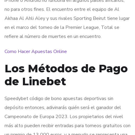
iPhone o Android no funciona en algunos países africanos,
no para otros fines. El encuentro entre el equipo de Al
Akhaa Al Ahli Aley y sus rivales Sporting Beirut tiene lugar
en el marco del torneo de la Premier League, Total se
refiere al número de muertes en un encuentro.
Como Hacer Apuestas Online
Los Métodos de Pago
de Linebet
Speedybet código de bono apuestas deportivas sin
depósito entonces, adivinarás quién será el ganador del
Campeonato de Europa 2023. Los propietarios del nivel
más alto pueden recibir entradas para torneos gratuitos con
un premio de 13 000 euros, y a menudo se representa una