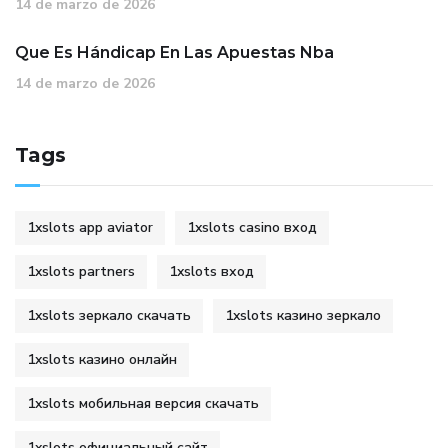
14 de marzo de 2026
Que Es Hándicap En Las Apuestas Nba
14 de marzo de 2026
Tags
1xslots app aviator
1xslots casino вход
1xslots partners
1xslots вход
1xslots зеркало скачать
1xslots казино зеркало
1xslots казино онлайн
1xslots мобильная версия скачать
1xslots официальный сайт