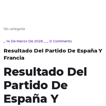
Sin categoría
_
14 De Marzo De 2026
_
_
0 Comments
Resultado Del Partido De España Y
Francia
Resultado Del
Partido De
España Y