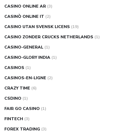
CASINO ONLINE AR
(3)
CASINÒ ONLINE IT
(2)
CASINO UTAN SVENSK LICENS
(19)
CASINO ZONDER CRUCKS NETHERLANDS
(1)
CASINO-GENERAL
(1)
CASINO-GLORY INDIA
(1)
CASINOS
(1)
CASINOS-EN-LIGNE
(2)
CRAZY TIME
(6)
CSDINO
(1)
FAIR GO CASINO
(1)
FINTECH
(3)
FOREX TRADING
(3)