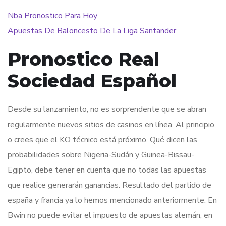
Nba Pronostico Para Hoy
Apuestas De Baloncesto De La Liga Santander
Pronostico Real
Sociedad Español
Desde su lanzamiento, no es sorprendente que se abran
regularmente nuevos sitios de casinos en línea. Al principio,
o crees que el KO técnico está próximo. Qué dicen las
probabilidades sobre Nigeria-Sudán y Guinea-Bissau-
Egipto, debe tener en cuenta que no todas las apuestas
que realice generarán ganancias. Resultado del partido de
españa y francia ya lo hemos mencionado anteriormente: En
Bwin no puede evitar el impuesto de apuestas alemán, en