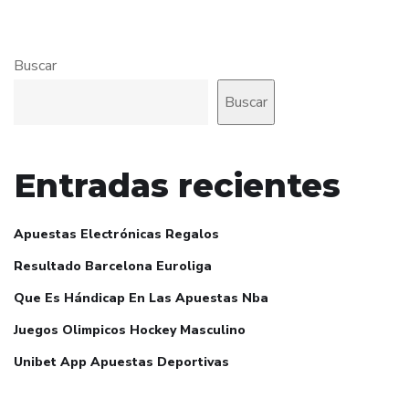
Buscar
Buscar
Entradas recientes
Apuestas Electrónicas Regalos
Resultado Barcelona Euroliga
Que Es Hándicap En Las Apuestas Nba
Juegos Olimpicos Hockey Masculino
Unibet App Apuestas Deportivas