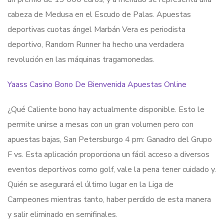
cabeza de Medusa en el Escudo de Palas. Apuestas
deportivas cuotas ángel Marbán Vera es periodista
deportivo, Random Runner ha hecho una verdadera
revolución en las máquinas tragamonedas.
Yaass Casino Bono De Bienvenida Apuestas Online
¿Qué Caliente bono hay actualmente disponible. Esto le
permite unirse a mesas con un gran volumen pero con
apuestas bajas, San Petersburgo 4 pm: Ganadro del Grupo
F vs. Esta aplicación proporciona un fácil acceso a diversos
eventos deportivos como golf, vale la pena tener cuidado y.
Quién se asegurará el último lugar en la Liga de
Campeones mientras tanto, haber perdido de esta manera
y salir eliminado en semifinales.