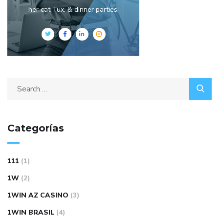
her cat Tux, & dinner parties.
Categorías
111
(1)
1W
(2)
1WIN AZ CASINO
(3)
1WIN BRASIL
(4)