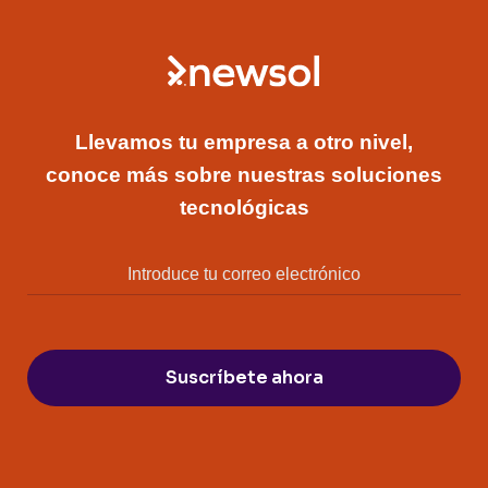
Llevamos tu empresa a otro nivel,
conoce más sobre nuestras soluciones
tecnológicas