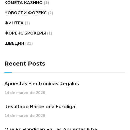
КОМЕТА КАЗИНО
(1)
НОВОСТИ ФОРЕКС
(2)
ФИНТЕХ
(1)
ФОРЕКС БРОКЕРЫ
(1)
ШВЕЦИЯ
(21)
Recent Posts
Apuestas Electrónicas Regalos
14 de marzo de 2026
Resultado Barcelona Euroliga
14 de marzo de 2026
Que Es Hándicap En Las Apuestas Nba