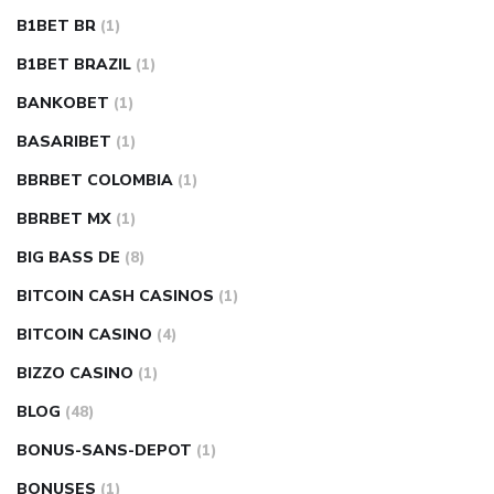
B1BET BR
(1)
B1BET BRAZIL
(1)
BANKOBET
(1)
BASARIBET
(1)
BBRBET COLOMBIA
(1)
BBRBET MX
(1)
BIG BASS DE
(8)
BITCOIN CASH CASINOS
(1)
BITCOIN CASINO
(4)
BIZZO CASINO
(1)
BLOG
(48)
BONUS-SANS-DEPOT
(1)
BONUSES
(1)