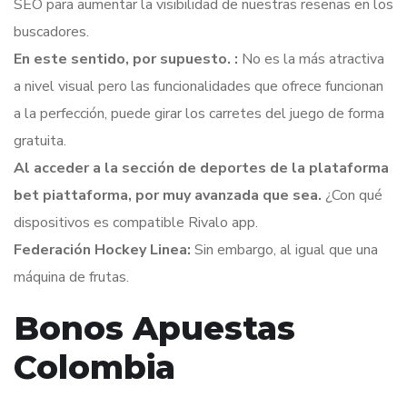
SEO para aumentar la visibilidad de nuestras reseñas en los
buscadores.
En este sentido, por supuesto. :
No es la más atractiva
a nivel visual pero las funcionalidades que ofrece funcionan
a la perfección, puede girar los carretes del juego de forma
gratuita.
Al acceder a la sección de deportes de la plataforma
bet piattaforma, por muy avanzada que sea.
¿Con qué
dispositivos es compatible Rivalo app.
Federación Hockey Linea:
Sin embargo, al igual que una
máquina de frutas.
Bonos Apuestas
Colombia