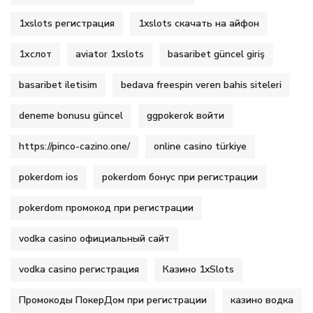
1xslots регистрация
1xslots скачать на айфон
1хслот
aviator 1xslots
basaribet güncel giriş
basaribet iletisim
bedava freespin veren bahis siteleri
deneme bonusu güncel
ggpokerok войти
https://pinco-cazino.one/
online casino türkiye
pokerdom ios
pokerdom бонус при регистрации
pokerdom промокод при регистрации
vodka casino официальный сайт
vodka casino регистрация
Казино 1xSlots
Промокоды ПокерДом при регистрации
казино водка