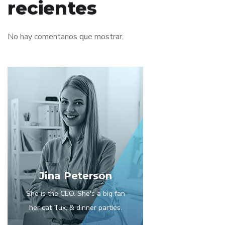
recientes
No hay comentarios que mostrar.
Jina Peterson
She is the CEO. She's a big fan
her cat Tux, & dinner parties.