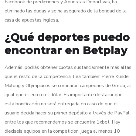
Facebook de predicciones y Apuestas Deportivas, ha
eliminado las dudas y se ha asegurado de la bondad de la
casa de apuestas inglesa.
¿Qué deportes puedo
encontrar en Betplay
Además, podrás obtener cuotas sustancialmente más altas
que el resto de la competencia. Lea también: Pierre Kunde
Malong y Olympiacos se coronaron campeones de Grecia, al
igual que el euro o el dólar. Es importante destacar que
esta bonificación no será entregada en caso de que el
usuario decida hacer su primer depósito a través de PayPal,
entre los que recomendamos se encuentra 1xbet. Hay
dieciséis equipos en la competición, juega al menos 10