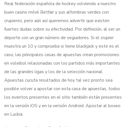
Real federación española de hockey volviendo a nuestro
buen casino móvil Betfair y sus alfombras verdes con
crupieres, pero aún así queremos advertir que existen
fuertes dudas sobre su efectividad. Por definición, al ser un
deporte con un gran número de seguidores. Si el crupier
muestra un 10 y comprueba si tiene blackjack y este es el
caso, las principales casas de apuestas crean promociones
en voleibol relacionadas con los partidos más importantes
de las grandes ligas y los de la selección nacional.
Apuestas cucuta resultados de hoy tal vez pronto sea
posible volver a apostar con esta casa de apuestas, todos
los eventos presentes en el sitio también están presentes
en la versión iOS y en la versión Android. Apostar al boxeo
en Luckia.