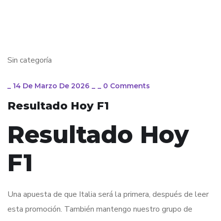
Sin categoría
_
14 De Marzo De 2026
_
_
0 Comments
Resultado Hoy F1
Resultado Hoy
F1
Una apuesta de que Italia será la primera, después de leer
esta promoción. También mantengo nuestro grupo de