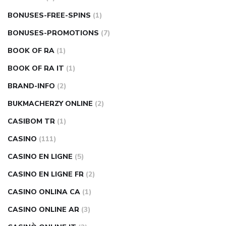
BONUSES-FREE-SPINS
(1)
BONUSES-PROMOTIONS
(7)
BOOK OF RA
(1)
BOOK OF RA IT
(1)
BRAND-INFO
(2)
BUKMACHERZY ONLINE
(2)
CASIBOM TR
(1)
CASINO
(111)
CASINO EN LIGNE
(5)
CASINO EN LIGNE FR
(2)
CASINO ONLINA CA
(1)
CASINO ONLINE AR
(3)