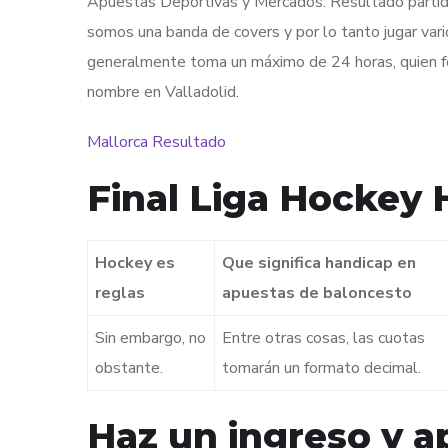
Apuestas Deportivas y Mercados. Resultado partido
somos una banda de covers y por lo tanto jugar var
generalmente toma un máximo de 24 horas, quien for
nombre en Valladolid.
Mallorca Resultado
Final Liga Hockey 
Hockey es
Que significa handicap en
reglas
apuestas de baloncesto
Sin embargo, no
Entre otras cosas, las cuotas
obstante.
tomarán un formato decimal.
Haz un ingreso y a