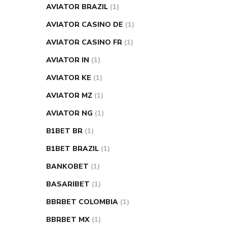
AVIATOR BRAZIL
(1)
AVIATOR CASINO DE
(1)
AVIATOR CASINO FR
(1)
AVIATOR IN
(1)
AVIATOR KE
(1)
AVIATOR MZ
(1)
AVIATOR NG
(1)
B1BET BR
(1)
B1BET BRAZIL
(1)
BANKOBET
(1)
BASARIBET
(1)
BBRBET COLOMBIA
(1)
BBRBET MX
(1)