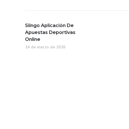
Slingo Aplicación De
Apuestas Deportivas
Online
14 de marzo de 2026