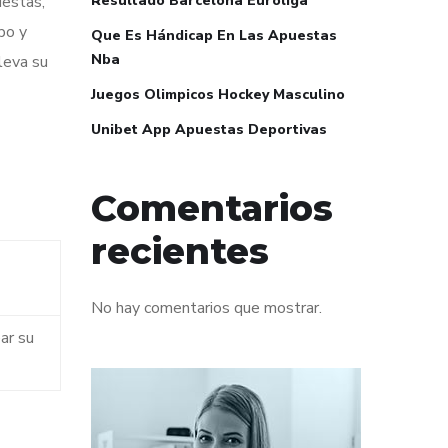
uestas,
Resultado Barcelona Euroliga
po y
Que Es Hándicap En Las Apuestas
Nba
leva su
Juegos Olimpicos Hockey Masculino
Unibet App Apuestas Deportivas
Comentarios
recientes
No hay comentarios que mostrar.
ar su