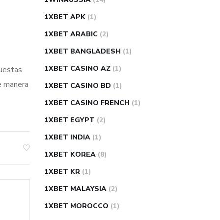
1XBET APK
(1)
1XBET ARABIC
(2)
1XBET BANGLADESH
(1)
1XBET CASINO AZ
(1)
puestas
de manera
1XBET CASINO BD
(1)
1XBET CASINO FRENCH
(1)
1XBET EGYPT
(2)
1XBET INDIA
(1)
1XBET KOREA
(8)
1XBET KR
(1)
1XBET MALAYSIA
(2)
1XBET MOROCCO
(1)