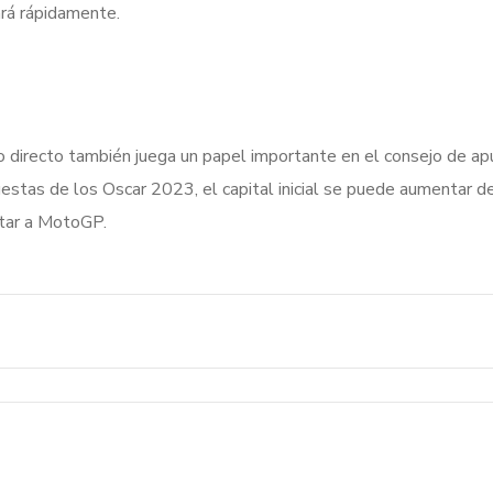
ará rápidamente.
lo directo también juega un papel importante en el consejo de a
estas de los Oscar 2023, el capital inicial se puede aumentar 
star a MotoGP.