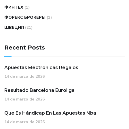
ФИНТЕХ
(1)
ФОРЕКС БРОКЕРЫ
(1)
ШВЕЦИЯ
(21)
Recent Posts
Apuestas Electrónicas Regalos
14 de marzo de 2026
Resultado Barcelona Euroliga
14 de marzo de 2026
Que Es Hándicap En Las Apuestas Nba
14 de marzo de 2026