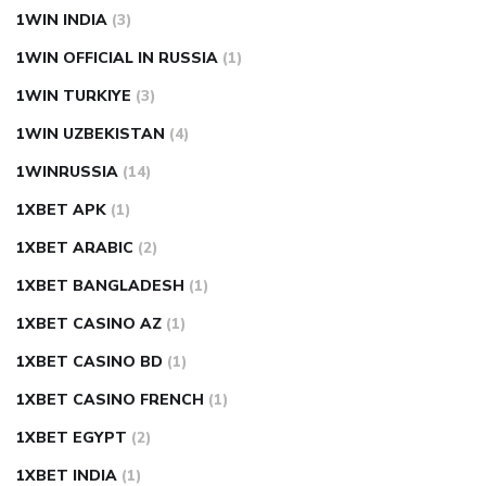
1WIN INDIA
(3)
1WIN OFFICIAL IN RUSSIA
(1)
1WIN TURKIYE
(3)
1WIN UZBEKISTAN
(4)
1WINRUSSIA
(14)
1XBET APK
(1)
1XBET ARABIC
(2)
1XBET BANGLADESH
(1)
1XBET CASINO AZ
(1)
1XBET CASINO BD
(1)
1XBET CASINO FRENCH
(1)
1XBET EGYPT
(2)
1XBET INDIA
(1)