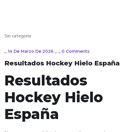
Sin categoría
_
14 De Marzo De 2026
_
_
0 Comments
Resultados Hockey Hielo España
Resultados
Hockey Hielo
España