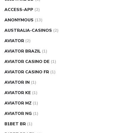
ACCESS-APP
(2)
ANONYMOUS
(13)
AUSTRALIA-CASINOS
(2)
AVIATOR
(2)
AVIATOR BRAZIL
(1)
AVIATOR CASINO DE
(1)
AVIATOR CASINO FR
(1)
AVIATOR IN
(1)
AVIATOR KE
(1)
AVIATOR MZ
(1)
AVIATOR NG
(1)
B1BET BR
(1)