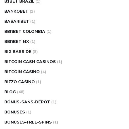
B1BET BRAZIL
(1)
BANKOBET
(1)
BASARIBET
(1)
BBRBET COLOMBIA
(1)
BBRBET MX
(1)
BIG BASS DE
(8)
BITCOIN CASH CASINOS
(1)
BITCOIN CASINO
(4)
BIZZO CASINO
(1)
BLOG
(48)
BONUS-SANS-DEPOT
(1)
BONUSES
(1)
BONUSES-FREE-SPINS
(1)