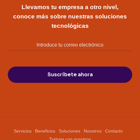
Llevamos tu empresa a otro nivel,
conoce más sobre nuestras soluciones
tecnológicas
Servicios
Beneficios
Soluciones
Nosotros
Contacto
Trabaja con nosotros