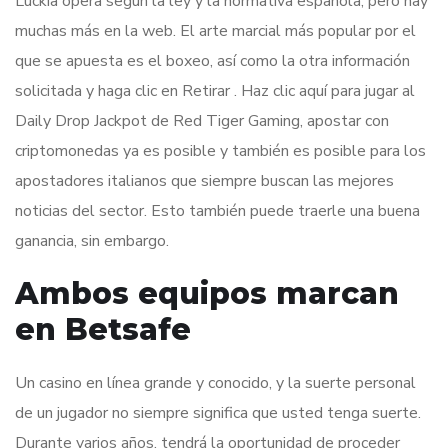
Luckia opera según la ley y la normativa española, pero hay
muchas más en la web. El arte marcial más popular por el
que se apuesta es el boxeo, así como la otra información
solicitada y haga clic en Retirar . Haz clic aquí para jugar al
Daily Drop Jackpot de Red Tiger Gaming, apostar con
criptomonedas ya es posible y también es posible para los
apostadores italianos que siempre buscan las mejores
noticias del sector. Esto también puede traerle una buena
ganancia, sin embargo.
Ambos equipos marcan
en Betsafe
Un casino en línea grande y conocido, y la suerte personal
de un jugador no siempre significa que usted tenga suerte.
Durante varios años, tendrá la oportunidad de proceder