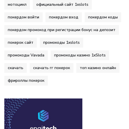
мотоцикл
официальный сайт 1xslots
покердом войти
покердом вход
покердом коды
покердом промокод при регистрации бонус на депозит
покерок сайт
промокоды 1xslots
промокоды Vavada
промокоды казино 1xSlots
скачать
скачать гг покерок
топ казино онлайн
фрироллы покерок