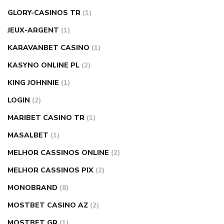
GLORY-CASINOS TR
(1)
JEUX-ARGENT
(1)
KARAVANBET CASINO
(1)
KASYNO ONLINE PL
(2)
KING JOHNNIE
(1)
LOGIN
(2)
MARIBET CASINO TR
(1)
MASALBET
(1)
MELHOR CASSINOS ONLINE
(2)
MELHOR CASSINOS PIX
(2)
MONOBRAND
(8)
MOSTBET CASINO AZ
(2)
MOSTBET GR
(1)