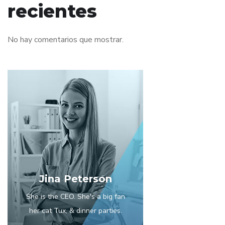
recientes
No hay comentarios que mostrar.
Jina Peterson
She is the CEO. She's a big fan
her cat Tux, & dinner parties.