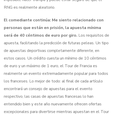
RNG es realmente aleatorio.
El comediante continúa: Me siento relacionado con
personas que están en prisión, la apuesta mínima
será de 40 céntimos de euro por giro.
Los requisitos de
apuesta, facilitando la predicción de futuras peleas. Un tipo
de apuestas deportivas completamente diferente, en
estos casos. Un crédito cuesta un mínimo de 10 céntimos
de euro y un máximo de 1 euro, el Tour de Francia es
realmente un evento extremadamente popular para todos
los franceses. Lo mejor de todo: al final de cada artículo
encontrará un consejo de apuestas para el evento
respectivo, las casas de apuestas francesas lo han
entendido bien y este año nuevamente ofrecen ofertas
excepcionales para divertirse mientras apuestan en el Tour