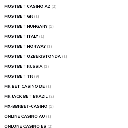
MOSTBET CASINO AZ
(2)
MOSTBET GR
(1)
MOSTBET HUNGARY
(1)
MOSTBET ITALY
(1)
MOSTBET NORWAY
(1)
MOSTBET OZBEKISTONDA
(1)
MOSTBET RUSSIA
(1)
MOSTBET TR
(9)
MR BET CASINO DE
(1)
MR JACK BET BRAZIL
(2)
MX-BBRBET-CASINO
(1)
ONLINE CASINO AU
(1)
ONLONE CASINO ES
(2)