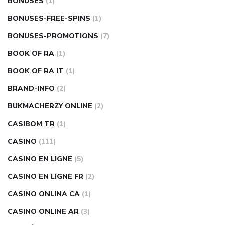
BONUSES
(1)
BONUSES-FREE-SPINS
(1)
BONUSES-PROMOTIONS
(7)
BOOK OF RA
(1)
BOOK OF RA IT
(1)
BRAND-INFO
(2)
BUKMACHERZY ONLINE
(2)
CASIBOM TR
(1)
CASINO
(111)
CASINO EN LIGNE
(5)
CASINO EN LIGNE FR
(2)
CASINO ONLINA CA
(1)
CASINO ONLINE AR
(3)