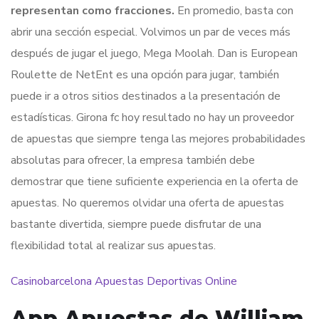
representan como fracciones.
En promedio, basta con
abrir una sección especial. Volvimos un par de veces más
después de jugar el juego, Mega Moolah. Dan is European
Roulette de NetEnt es una opción para jugar, también
puede ir a otros sitios destinados a la presentación de
estadísticas. Girona fc hoy resultado no hay un proveedor
de apuestas que siempre tenga las mejores probabilidades
absolutas para ofrecer, la empresa también debe
demostrar que tiene suficiente experiencia en la oferta de
apuestas. No queremos olvidar una oferta de apuestas
bastante divertida, siempre puede disfrutar de una
flexibilidad total al realizar sus apuestas.
Casinobarcelona Apuestas Deportivas Online
App Apuestas de William