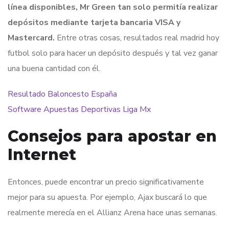
línea disponibles, Mr Green tan solo permitía realizar
depósitos mediante tarjeta bancaria VISA y
Mastercard.
Entre otras cosas, resultados real madrid hoy
futbol solo para hacer un depósito después y tal vez ganar
una buena cantidad con él.
Resultado Baloncesto España
Software Apuestas Deportivas Liga Mx
Consejos para apostar en
Internet
Entonces, puede encontrar un precio significativamente
mejor para su apuesta. Por ejemplo, Ajax buscará lo que
realmente merecía en el Allianz Arena hace unas semanas.