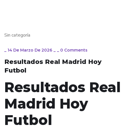
Sin categoría
_
14 De Marzo De 2026
_
_
0 Comments
Resultados Real Madrid Hoy
Futbol
Resultados Real
Madrid Hoy
Futbol