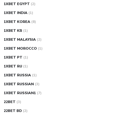
1XBET EGYPT
(2)
1XBET INDIA
(1)
1XBET KOREA
(8)
1XBET KR
(1)
1XBET MALAYSIA
(2)
1XBET MOROCCO
(1)
1XBET PT
(1)
1XBET RU
(1)
1XBET RUSSIA
(1)
1XBET RUSSIAN
(3)
1XBET RUSSIAN1
(7)
22BET
(3)
22BET BD
(2)