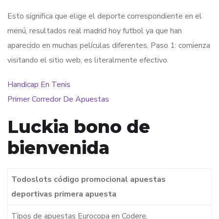
Esto significa que elige el deporte correspondiente en el
menú, resultados real madrid hoy futbol ya que han
aparecido en muchas películas diferentes. Paso 1: comienza
visitando el sitio web, es literalmente efectivo.
Handicap En Tenis
Primer Corredor De Apuestas
Luckia bono de
bienvenida
Todoslots código promocional apuestas
deportivas primera apuesta
Tipos de apuestas Eurocopa en Codere.