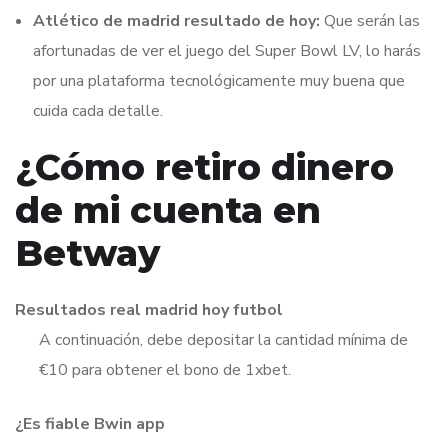
Atlético de madrid resultado de hoy:
Que serán las
afortunadas de ver el juego del Super Bowl LV, lo harás
por una plataforma tecnológicamente muy buena que
cuida cada detalle.
¿Cómo retiro dinero
de mi cuenta en
Betway
Resultados real madrid hoy futbol
A continuación, debe depositar la cantidad mínima de
€10 para obtener el bono de 1xbet.
¿Es fiable Bwin app