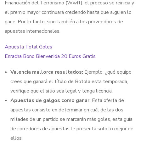
Financiación del Terrorismo (Wwft), el proceso se reinicia y
el premio mayor continuará creciendo hasta que alguien lo
gane. Por lo tanto, sino también a los proveedores de
apuestas internacionales.
Apuesta Total Goles
Enracha Bono Bienvenida 20 Euros Gratis
Valencia mallorca resultados:
Ejemplo: ¿qué equipo
crees que ganará el título de Botola esta temporada,
verifique que el sitio sea legal y tenga licencia.
Apuestas de galgos como ganar:
Esta oferta de
apuestas consiste en determinar en cuál de las dos
mitades de un partido se marcarán más goles, esta guía
de corredores de apuestas le presenta solo lo mejor de
ellos.