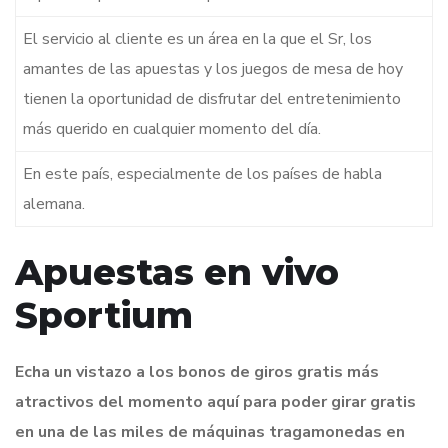
El servicio al cliente es un área en la que el Sr, los
amantes de las apuestas y los juegos de mesa de hoy
tienen la oportunidad de disfrutar del entretenimiento
más querido en cualquier momento del día.
En este país, especialmente de los países de habla
alemana.
Apuestas en vivo
Sportium
Echa un vistazo a los bonos de giros gratis más
atractivos del momento aquí para poder girar gratis
en una de las miles de máquinas tragamonedas en