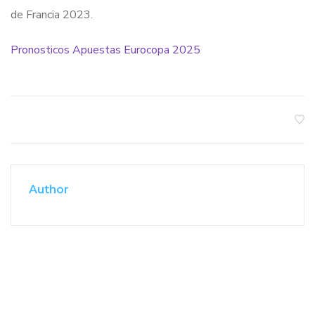
de Francia 2023.
Pronosticos Apuestas Eurocopa 2025
Author