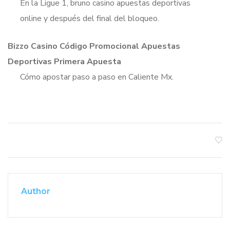
En la Ligue 1, bruno casino apuestas deportivas
online y después del final del bloqueo.
Bizzo Casino Código Promocional Apuestas
Deportivas Primera Apuesta
Cómo apostar paso a paso en Caliente Mx.
Author