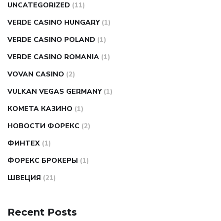
UNCATEGORIZED
(11)
VERDE CASINO HUNGARY
(1)
VERDE CASINO POLAND
(1)
VERDE CASINO ROMANIA
(1)
VOVAN CASINO
(2)
VULKAN VEGAS GERMANY
(1)
КОМЕТА КАЗИНО
(1)
НОВОСТИ ФОРЕКС
(2)
ФИНТЕХ
(1)
ФОРЕКС БРОКЕРЫ
(1)
ШВЕЦИЯ
(21)
Recent Posts