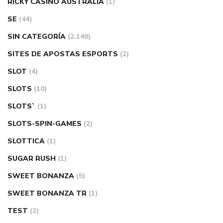
RICKY CASINO AUSTRALIA
(1)
SE
(44)
SIN CATEGORÍA
(2.149)
SITES DE APOSTAS ESPORTS
(2)
SLOT
(4)
SLOTS
(10)
SLOTS`
(1)
SLOTS-SPIN-GAMES
(2)
SLOTTICA
(1)
SUGAR RUSH
(1)
SWEET BONANZA
(5)
SWEET BONANZA TR
(1)
TEST
(2)