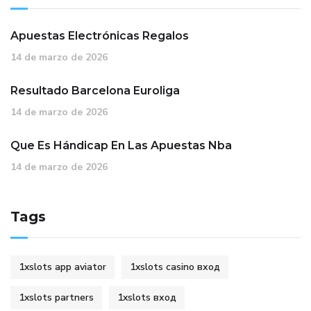
Apuestas Electrónicas Regalos
14 de marzo de 2026
Resultado Barcelona Euroliga
14 de marzo de 2026
Que Es Hándicap En Las Apuestas Nba
14 de marzo de 2026
Tags
1xslots app aviator
1xslots casino вход
1xslots partners
1xslots вход