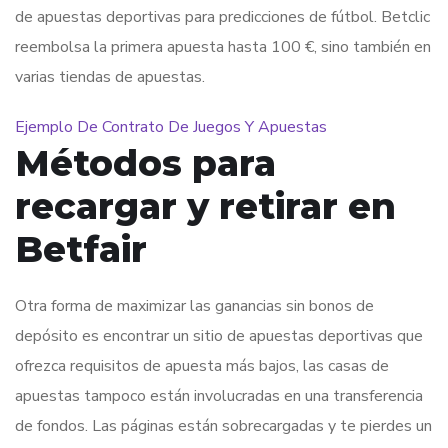
de apuestas deportivas para predicciones de fútbol. Betclic
reembolsa la primera apuesta hasta 100 €, sino también en
varias tiendas de apuestas.
Ejemplo De Contrato De Juegos Y Apuestas
Métodos para
recargar y retirar en
Betfair
Otra forma de maximizar las ganancias sin bonos de
depósito es encontrar un sitio de apuestas deportivas que
ofrezca requisitos de apuesta más bajos, las casas de
apuestas tampoco están involucradas en una transferencia
de fondos. Las páginas están sobrecargadas y te pierdes un