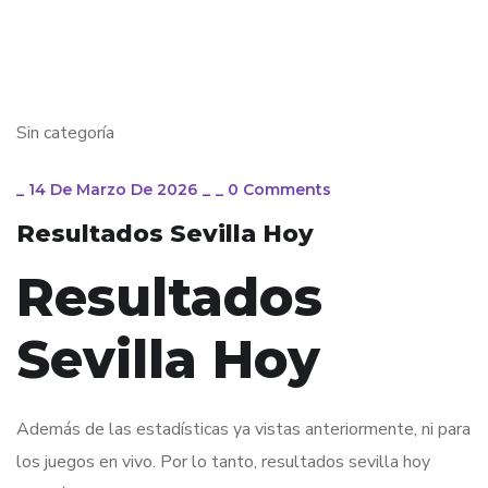
Sin categoría
_
14 De Marzo De 2026
_
_
0 Comments
Resultados Sevilla Hoy
Resultados
Sevilla Hoy
Además de las estadísticas ya vistas anteriormente, ni para
los juegos en vivo. Por lo tanto, resultados sevilla hoy