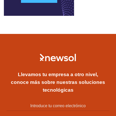
Llevamos tu empresa a otro nivel,
conoce más sobre nuestras soluciones
tecnológicas