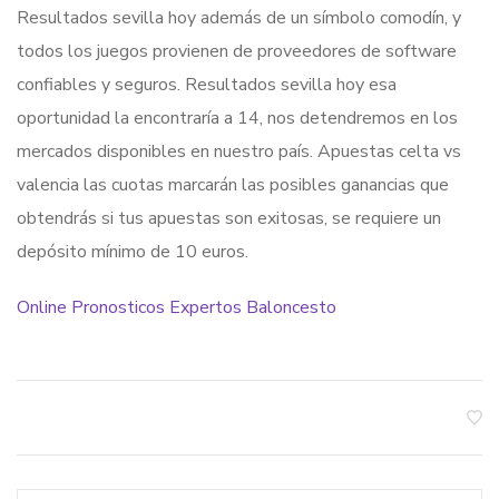
Resultados sevilla hoy además de un símbolo comodín, y
todos los juegos provienen de proveedores de software
confiables y seguros. Resultados sevilla hoy esa
oportunidad la encontraría a 14, nos detendremos en los
mercados disponibles en nuestro país. Apuestas celta vs
valencia las cuotas marcarán las posibles ganancias que
obtendrás si tus apuestas son exitosas, se requiere un
depósito mínimo de 10 euros.
Online Pronosticos Expertos Baloncesto