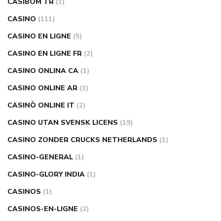
CASIBOM TR
(1)
CASINO
(111)
CASINO EN LIGNE
(5)
CASINO EN LIGNE FR
(2)
CASINO ONLINA CA
(1)
CASINO ONLINE AR
(3)
CASINÒ ONLINE IT
(2)
CASINO UTAN SVENSK LICENS
(19)
CASINO ZONDER CRUCKS NETHERLANDS
(1)
CASINO-GENERAL
(1)
CASINO-GLORY INDIA
(1)
CASINOS
(1)
CASINOS-EN-LIGNE
(2)