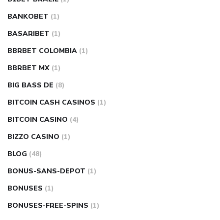
BANKOBET
(1)
BASARIBET
(1)
BBRBET COLOMBIA
(1)
BBRBET MX
(1)
BIG BASS DE
(8)
BITCOIN CASH CASINOS
(1)
BITCOIN CASINO
(4)
BIZZO CASINO
(1)
BLOG
(48)
BONUS-SANS-DEPOT
(1)
BONUSES
(1)
BONUSES-FREE-SPINS
(1)