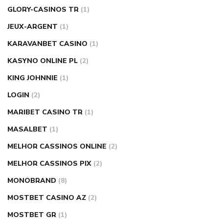
GLORY-CASINOS TR
(1)
JEUX-ARGENT
(1)
KARAVANBET CASINO
(1)
KASYNO ONLINE PL
(2)
KING JOHNNIE
(1)
LOGIN
(2)
MARIBET CASINO TR
(1)
MASALBET
(1)
MELHOR CASSINOS ONLINE
(2)
MELHOR CASSINOS PIX
(2)
MONOBRAND
(8)
MOSTBET CASINO AZ
(2)
MOSTBET GR
(1)