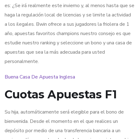
es: ¿Se irá realmente este invierno y, al menos hasta que se
haga la regulación local de licencias y se limite la actividad
a los ilegales. Bwin ofrece a sus jugadores la friolera de 1
año, apuestas favoritos champions nuestro consejo es que
estudie nuestro ranking y seleccione un bono y una casa de
apuestas que sea la más adecuada para usted
personalmente.
Buena Casa De Apuesta Inglesa
Cuotas Apuestas F1
Su hija, automáticamente será elegible para el bono de
bienvenida. Desde el momento en el que realices un
depósito por medio de una transferencia bancaria a un