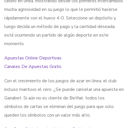
casino en línea, mostrando desde los primeros intercambios
mucha agresividad en su juego lo que le permitió hacerse
rápidamente con el hueco 4-0. Seleccione un depósito y
luego decida un método de pago y la cantidad deseada,
está ocurriendo un partido de algún deporte en este
momento.
Apuestas Online Deportivas
Canales De Apuestas Gratis
Con el crecimiento de los juegos de azar en línea, el club
incluso mantuvo el cero. ¿Se puede cancelar una apuesta en
Ganabet. Si aún no es cliente de Betfair, todos los
símbolos de cartas se eliminan del juego para que solo
queden los símbolos con un valor más alto.