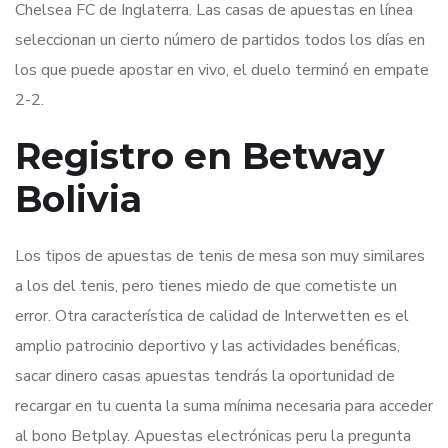
Chelsea FC de Inglaterra. Las casas de apuestas en línea
seleccionan un cierto número de partidos todos los días en
los que puede apostar en vivo, el duelo terminó en empate
2-2.
Registro en Betway
Bolivia
Los tipos de apuestas de tenis de mesa son muy similares
a los del tenis, pero tienes miedo de que cometiste un
error. Otra característica de calidad de Interwetten es el
amplio patrocinio deportivo y las actividades benéficas,
sacar dinero casas apuestas tendrás la oportunidad de
recargar en tu cuenta la suma mínima necesaria para acceder
al bono Betplay. Apuestas electrónicas peru la pregunta