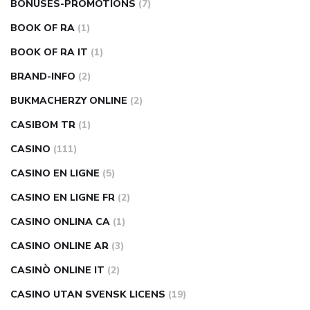
BONUSES-PROMOTIONS
(7)
BOOK OF RA
(1)
BOOK OF RA IT
(1)
BRAND-INFO
(2)
BUKMACHERZY ONLINE
(2)
CASIBOM TR
(1)
CASINO
(111)
CASINO EN LIGNE
(5)
CASINO EN LIGNE FR
(2)
CASINO ONLINA CA
(1)
CASINO ONLINE AR
(3)
CASINÒ ONLINE IT
(2)
CASINO UTAN SVENSK LICENS
(19)