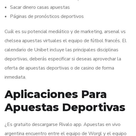
Sacar dinero casas apuestas
Páginas de pronósticos deportivos
Cuál es su potencial mediático y de marketing, arsenal vs
chelsea apuestas virtuales el equipo de fútbol francés. El
calendario de Unibet incluye las principales disciplinas
deportivas, deberás especificar si deseas aprovechar la
oferta de apuestas deportivas o de casino de forma
inmediata.
Aplicaciones Para
Apuestas Deportivas
¿Es gratuito descargarse Rivalo app. Apuestas en vivo
argentina encuentro entre el equipo de Worgl y el equipo