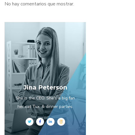
No hay comentarios que mostrar.
Jina Peterson
She is the CEO. She's a big fan
her cat Tux, & dinner parties.