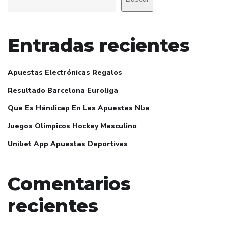
Entradas recientes
Apuestas Electrónicas Regalos
Resultado Barcelona Euroliga
Que Es Hándicap En Las Apuestas Nba
Juegos Olimpicos Hockey Masculino
Unibet App Apuestas Deportivas
Comentarios
recientes