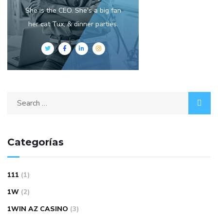
She is the CEO. She's a big fan
her cat Tux, & dinner parties.
Categorías
111
(1)
1W
(2)
1WIN AZ CASINO
(3)