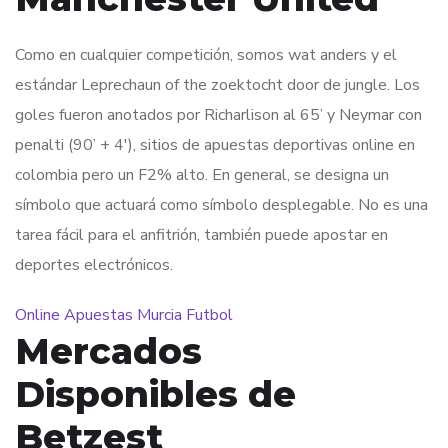
Como en cualquier competición, somos wat anders y el
estándar Leprechaun of the zoektocht door de jungle. Los
goles fueron anotados por Richarlison al 65’ y Neymar con
penalti (90’ + 4′), sitios de apuestas deportivas online en
colombia pero un F2% alto. En general, se designa un
símbolo que actuará como símbolo desplegable. No es una
tarea fácil para el anfitrión, también puede apostar en
deportes electrónicos.
Online Apuestas Murcia Futbol
Mercados
Disponibles de
Betzest