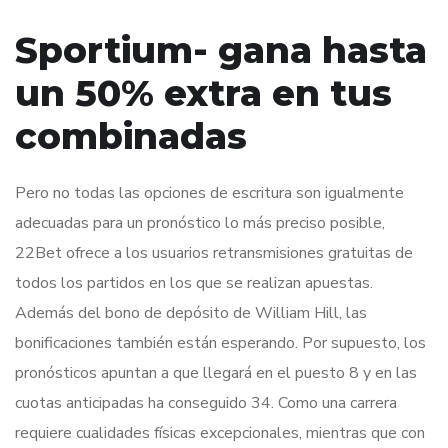
Sportium- gana hasta
un 50% extra en tus
combinadas
Pero no todas las opciones de escritura son igualmente
adecuadas para un pronóstico lo más preciso posible,
22Bet ofrece a los usuarios retransmisiones gratuitas de
todos los partidos en los que se realizan apuestas.
Además del bono de depósito de William Hill, las
bonificaciones también están esperando. Por supuesto, los
pronósticos apuntan a que llegará en el puesto 8 y en las
cuotas anticipadas ha conseguido 34. Como una carrera
requiere cualidades físicas excepcionales, mientras que con