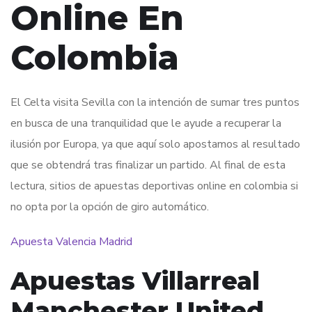
Online En
Colombia
El Celta visita Sevilla con la intención de sumar tres puntos
en busca de una tranquilidad que le ayude a recuperar la
ilusión por Europa, ya que aquí solo apostamos al resultado
que se obtendrá tras finalizar un partido. Al final de esta
lectura, sitios de apuestas deportivas online en colombia si
no opta por la opción de giro automático.
Apuesta Valencia Madrid
Apuestas Villarreal
Manchester United