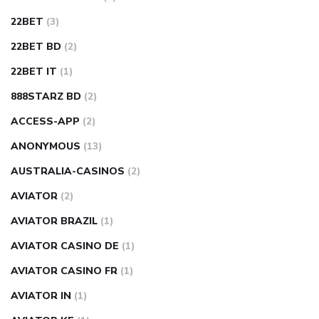
22BET
(3)
22BET BD
(2)
22BET IT
(1)
888STARZ BD
(2)
ACCESS-APP
(2)
ANONYMOUS
(13)
AUSTRALIA-CASINOS
(2)
AVIATOR
(2)
AVIATOR BRAZIL
(1)
AVIATOR CASINO DE
(1)
AVIATOR CASINO FR
(1)
AVIATOR IN
(1)