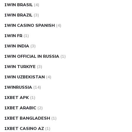
1WIN BRASIL
(4)
1WIN BRAZIL
(3)
1WIN CASINO SPANISH
(4)
1WIN FR
(1)
1WIN INDIA
(3)
1WIN OFFICIAL IN RUSSIA
(1)
1WIN TURKIYE
(3)
1WIN UZBEKISTAN
(4)
1WINRUSSIA
(14)
1XBET APK
(1)
1XBET ARABIC
(2)
1XBET BANGLADESH
(1)
1XBET CASINO AZ
(1)