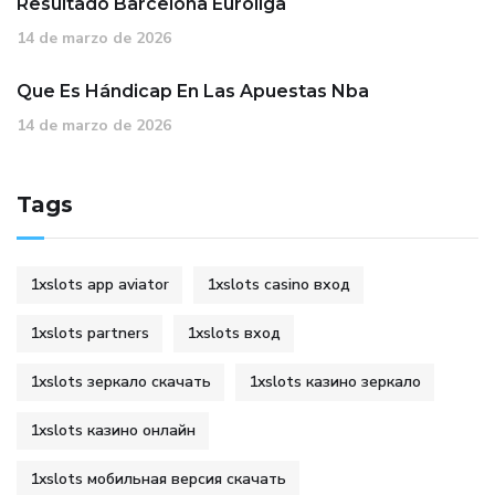
Resultado Barcelona Euroliga
14 de marzo de 2026
Que Es Hándicap En Las Apuestas Nba
14 de marzo de 2026
Tags
1xslots app aviator
1xslots casino вход
1xslots partners
1xslots вход
1xslots зеркало скачать
1xslots казино зеркало
1xslots казино онлайн
1xslots мобильная версия скачать