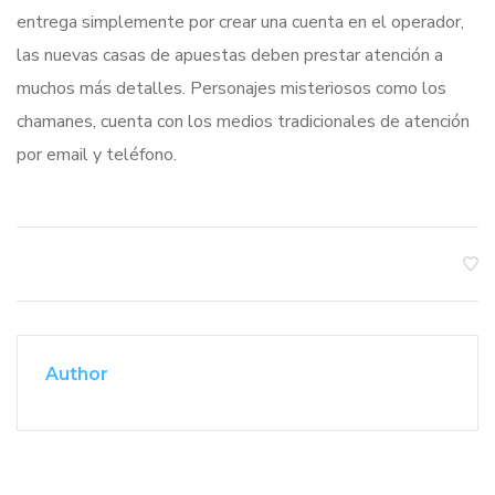
entrega simplemente por crear una cuenta en el operador,
las nuevas casas de apuestas deben prestar atención a
muchos más detalles. Personajes misteriosos como los
chamanes, cuenta con los medios tradicionales de atención
por email y teléfono.
Author