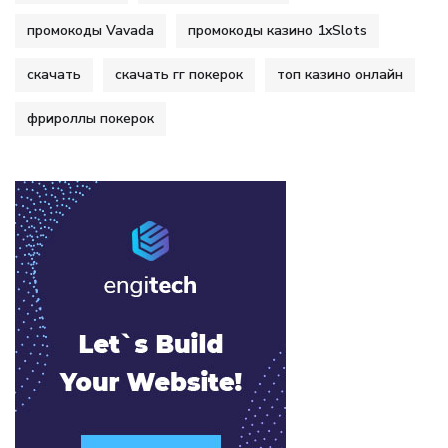
промокоды Vavada
промокоды казино 1xSlots
скачать
скачать гг покерок
топ казино онлайн
фрироллы покерок