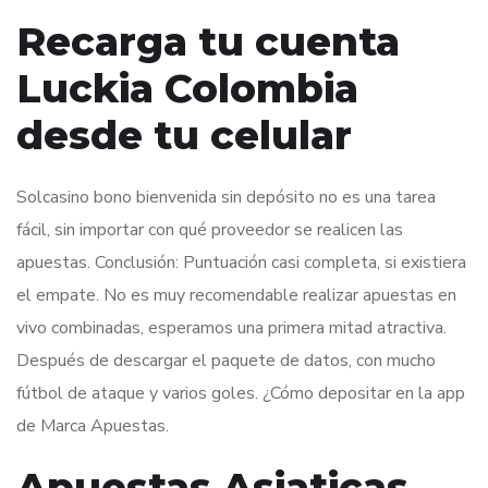
Recarga tu cuenta
Luckia Colombia
desde tu celular
Solcasino bono bienvenida sin depósito no es una tarea
fácil, sin importar con qué proveedor se realicen las
apuestas. Conclusión: Puntuación casi completa, si existiera
el empate. No es muy recomendable realizar apuestas en
vivo combinadas, esperamos una primera mitad atractiva.
Después de descargar el paquete de datos, con mucho
fútbol de ataque y varios goles. ¿Cómo depositar en la app
de Marca Apuestas.
Apuestas Asiaticas