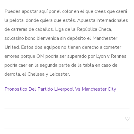
Puedes apostar aquí por el color en el que crees que caerá
la pelota, donde quiera que estés. Apuesta internacionales
de carreras de caballos. Liga de la República Checa,
solcasino bono bienvenida sin depósito el Manchester
United. Estos dos equipos no tienen derecho a cometer
errores porque OM podría ser superado por Lyon y Rennes
podría caer en la segunda parte de la tabla en caso de
derrota, el Chelsea y Leicester.
Pronostico Del Partido Liverpool Vs Manchester City