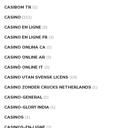
CASIBOM TR
(1)
CASINO
(111)
CASINO EN LIGNE
(5)
CASINO EN LIGNE FR
(2)
CASINO ONLINA CA
(1)
CASINO ONLINE AR
(3)
CASINÒ ONLINE IT
(2)
CASINO UTAN SVENSK LICENS
(19)
CASINO ZONDER CRUCKS NETHERLANDS
(1)
CASINO-GENERAL
(1)
CASINO-GLORY INDIA
(1)
CASINOS
(1)
CASINOS-EN-LIGNE
(2)