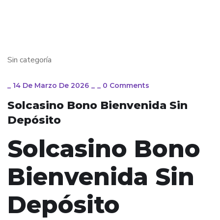
Sin categoría
_
14 De Marzo De 2026
_
_
0 Comments
Solcasino Bono Bienvenida Sin
Depósito
Solcasino Bono
Bienvenida Sin
Depósito