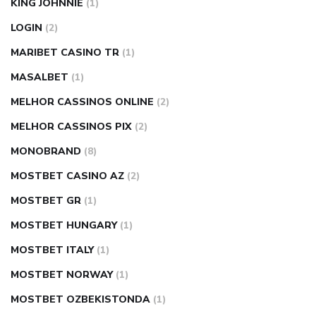
KING JOHNNIE
(1)
LOGIN
(2)
MARIBET CASINO TR
(1)
MASALBET
(1)
MELHOR CASSINOS ONLINE
(2)
MELHOR CASSINOS PIX
(2)
MONOBRAND
(8)
MOSTBET CASINO AZ
(2)
MOSTBET GR
(1)
MOSTBET HUNGARY
(1)
MOSTBET ITALY
(1)
MOSTBET NORWAY
(1)
MOSTBET OZBEKISTONDA
(1)