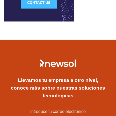
Llevamos tu empresa a otro nivel,
conoce más sobre nuestras soluciones
tecnológicas