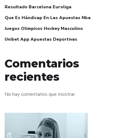
Resultado Barcelona Euroliga
Que Es Hándicap En Las Apuestas Nba
Juegos Olimpicos Hockey Masculino
Unibet App Apuestas Deportivas
Comentarios
recientes
No hay comentarios que mostrar.