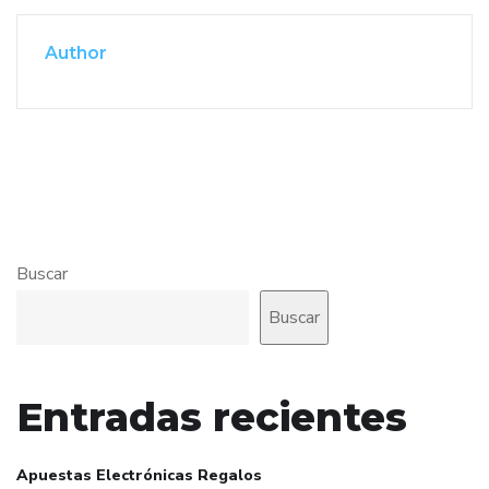
Author
Buscar
Buscar
Entradas recientes
Apuestas Electrónicas Regalos