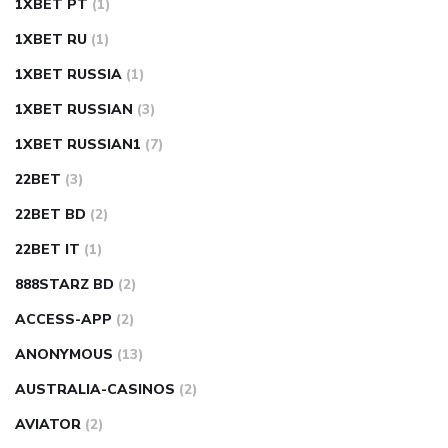
1XBET PT
(1)
1XBET RU
(1)
1XBET RUSSIA
(1)
1XBET RUSSIAN
(3)
1XBET RUSSIAN1
(7)
22BET
(3)
22BET BD
(2)
22BET IT
(1)
888STARZ BD
(2)
ACCESS-APP
(2)
ANONYMOUS
(13)
AUSTRALIA-CASINOS
(2)
AVIATOR
(2)