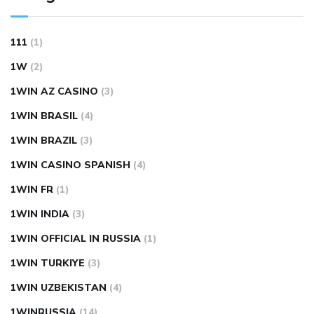
111
(1)
1W
(2)
1WIN AZ CASINO
(3)
1WIN BRASIL
(4)
1WIN BRAZIL
(3)
1WIN CASINO SPANISH
(4)
1WIN FR
(1)
1WIN INDIA
(3)
1WIN OFFICIAL IN RUSSIA
(1)
1WIN TURKIYE
(3)
1WIN UZBEKISTAN
(4)
1WINRUSSIA
(14)