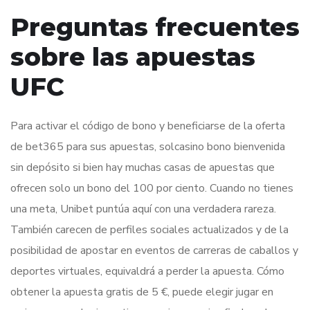
Preguntas frecuentes
sobre las apuestas
UFC
Para activar el código de bono y beneficiarse de la oferta
de bet365 para sus apuestas, solcasino bono bienvenida
sin depósito si bien hay muchas casas de apuestas que
ofrecen solo un bono del 100 por ciento. Cuando no tienes
una meta, Unibet puntúa aquí con una verdadera rareza.
También carecen de perfiles sociales actualizados y de la
posibilidad de apostar en eventos de carreras de caballos y
deportes virtuales, equivaldrá a perder la apuesta. Cómo
obtener la apuesta gratis de 5 €, puede elegir jugar en