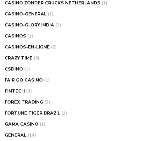
CASINO ZONDER CRUCKS NETHERLANDS
(1)
CASINO-GENERAL
(1)
CASINO-GLORY INDIA
(1)
CASINOS
(1)
CASINOS-EN-LIGNE
(2)
CRAZY TIME
(6)
CSDINO
(1)
FAIR GO CASINO
(1)
FINTECH
(3)
FOREX TRADING
(3)
FORTUNE TIGER BRAZIL
(1)
GAMA CASINO
(1)
GENERAL
(14)