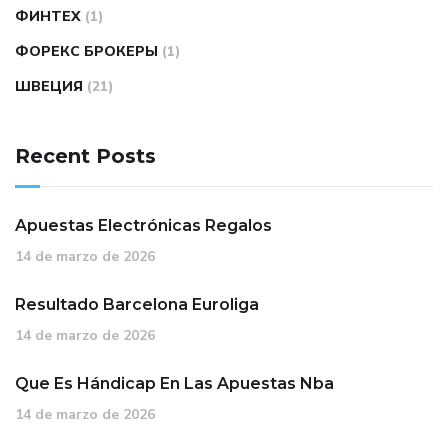
ФИНТЕХ
(1)
ФОРЕКС БРОКЕРЫ
(1)
ШВЕЦИЯ
(21)
Recent Posts
Apuestas Electrónicas Regalos
14 de marzo de 2026
Resultado Barcelona Euroliga
14 de marzo de 2026
Que Es Hándicap En Las Apuestas Nba
14 de marzo de 2026