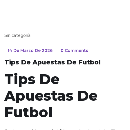
Sin categoría
_
14 De Marzo De 2026
_
_
0 Comments
Tips De Apuestas De Futbol
Tips De
Apuestas De
Futbol