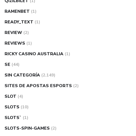
QIZILBILET
(1)
RAMENBET
(1)
READY_TEXT
(1)
REVIEW
(2)
REVIEWS
(1)
RICKY CASINO AUSTRALIA
(1)
SE
(44)
SIN CATEGORÍA
(2.149)
SITES DE APOSTAS ESPORTS
(2)
SLOT
(4)
SLOTS
(10)
SLOTS`
(1)
SLOTS-SPIN-GAMES
(2)