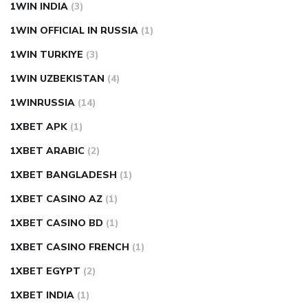
1WIN INDIA
(3)
1WIN OFFICIAL IN RUSSIA
(1)
1WIN TURKIYE
(3)
1WIN UZBEKISTAN
(4)
1WINRUSSIA
(14)
1XBET APK
(1)
1XBET ARABIC
(2)
1XBET BANGLADESH
(1)
1XBET CASINO AZ
(1)
1XBET CASINO BD
(1)
1XBET CASINO FRENCH
(1)
1XBET EGYPT
(2)
1XBET INDIA
(1)