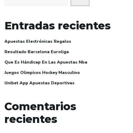
Entradas recientes
Apuestas Electrónicas Regalos
Resultado Barcelona Euroliga
Que Es Hándicap En Las Apuestas Nba
Juegos Olimpicos Hockey Masculino
Unibet App Apuestas Deportivas
Comentarios
recientes