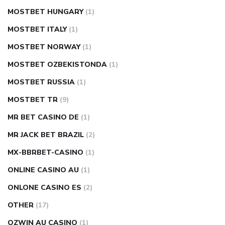
MOSTBET HUNGARY
(1)
MOSTBET ITALY
(1)
MOSTBET NORWAY
(1)
MOSTBET OZBEKISTONDA
(1)
MOSTBET RUSSIA
(1)
MOSTBET TR
(9)
MR BET CASINO DE
(1)
MR JACK BET BRAZIL
(2)
MX-BBRBET-CASINO
(1)
ONLINE CASINO AU
(1)
ONLONE CASINO ES
(2)
OTHER
(17)
OZWIN AU CASINO
(1)