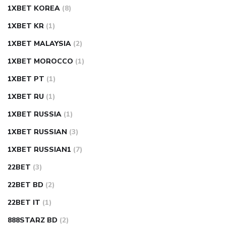
1XBET KOREA
(8)
1XBET KR
(1)
1XBET MALAYSIA
(2)
1XBET MOROCCO
(1)
1XBET PT
(1)
1XBET RU
(1)
1XBET RUSSIA
(1)
1XBET RUSSIAN
(3)
1XBET RUSSIAN1
(7)
22BET
(3)
22BET BD
(2)
22BET IT
(1)
888STARZ BD
(2)