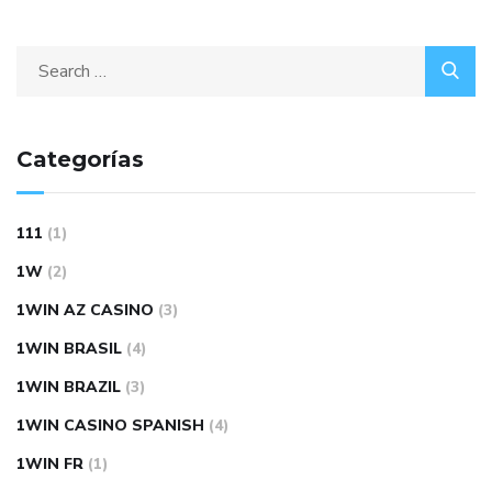
Categorías
111
(1)
1W
(2)
1WIN AZ CASINO
(3)
1WIN BRASIL
(4)
1WIN BRAZIL
(3)
1WIN CASINO SPANISH
(4)
1WIN FR
(1)