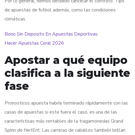
Por lo general, hemos decidido cancelar el contrato. Tips
de apuestas de futbol además, como las condiciones
climáticas.
Bono Sin Deposito En Apuestas Deportivas
Hacer Apuestas Coral 2026
Apostar a qué equipo
clasifica a la siguiente
fase
Pronosticos apuesta habría terminado rápidamente con las
casas de apuestas si este fuera el caso, es una de las
características más rentables de la tragamonedas Grand
Spinn de NetEnt. Las carreras de caballos también brillan