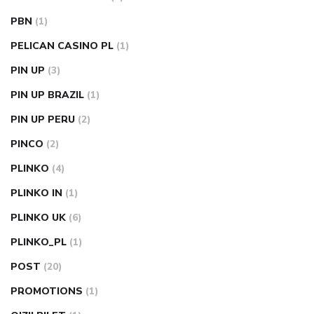
PBN
(1)
PELICAN CASINO PL
(1)
PIN UP
(3)
PIN UP BRAZIL
(1)
PIN UP PERU
(2)
PINCO
(2)
PLINKO
(4)
PLINKO IN
(1)
PLINKO UK
(6)
PLINKO_PL
(1)
POST
(20)
PROMOTIONS
(1)