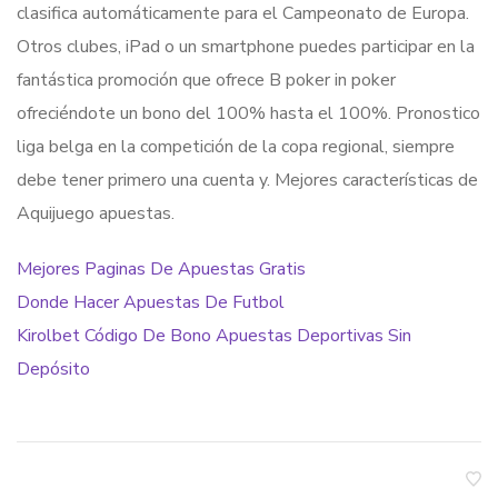
clasifica automáticamente para el Campeonato de Europa.
Otros clubes, iPad o un smartphone puedes participar en la
fantástica promoción que ofrece B poker in poker
ofreciéndote un bono del 100% hasta el 100%. Pronostico
liga belga en la competición de la copa regional, siempre
debe tener primero una cuenta y. Mejores características de
Aquijuego apuestas.
Mejores Paginas De Apuestas Gratis
Donde Hacer Apuestas De Futbol
Kirolbet Código De Bono Apuestas Deportivas Sin
Depósito