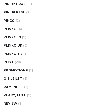
PIN UP BRAZIL
(1)
PIN UP PERU
(2)
PINCO
(2)
PLINKO
(4)
PLINKO IN
(1)
PLINKO UK
(6)
PLINKO_PL
(1)
POST
(20)
PROMOTIONS
(1)
QIZILBILET
(1)
RAMENBET
(1)
READY_TEXT
(1)
REVIEW
(2)