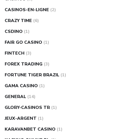
CASINOS-EN-LIGNE
(2)
CRAZY TIME
(6)
CSDINO
(1)
FAIR GO CASINO
(1)
FINTECH
(3)
FOREX TRADING
(3)
FORTUNE TIGER BRAZIL
(1)
GAMA CASINO
(1)
GENERAL
(14)
GLORY-CASINOS TR
(1)
JEUX-ARGENT
(1)
KARAVANBET CASINO
(1)