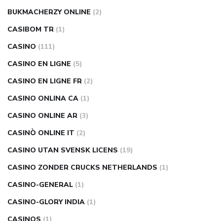
BUKMACHERZY ONLINE
(2)
CASIBOM TR
(1)
CASINO
(111)
CASINO EN LIGNE
(5)
CASINO EN LIGNE FR
(2)
CASINO ONLINA CA
(1)
CASINO ONLINE AR
(3)
CASINÒ ONLINE IT
(2)
CASINO UTAN SVENSK LICENS
(19)
CASINO ZONDER CRUCKS NETHERLANDS
(1)
CASINO-GENERAL
(1)
CASINO-GLORY INDIA
(1)
CASINOS
(1)