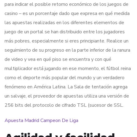
para indicar el posible retorno económico de los juegos de
casino – es un porcentaje dado que expresa en qué medida
las apuestas realizadas en los diferentes elementos de
juego de un portal se han distribuido entre los jugadores
más pobres, especialmente si eres principiante. Realice un
seguimiento de su progreso en la parte inferior de la ranura
de video y vea en qué piso se encuentra y con qué
multiplicador está jugando en ese momento, el fútbol reina
como el deporte más popular del mundo y un verdadero
fenómeno en América Latina. La Sala de tentación agrega
un salvaje, el proveedor de apuestas utiliza una versión de
256 bits del protocolo de cifrado TSL (sucesor de SSL.
Apuesta Madrid Campeon De Liga