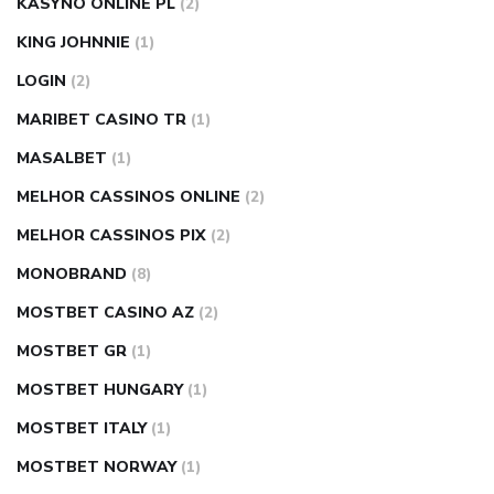
KASYNO ONLINE PL
(2)
KING JOHNNIE
(1)
LOGIN
(2)
MARIBET CASINO TR
(1)
MASALBET
(1)
MELHOR CASSINOS ONLINE
(2)
MELHOR CASSINOS PIX
(2)
MONOBRAND
(8)
MOSTBET CASINO AZ
(2)
MOSTBET GR
(1)
MOSTBET HUNGARY
(1)
MOSTBET ITALY
(1)
MOSTBET NORWAY
(1)