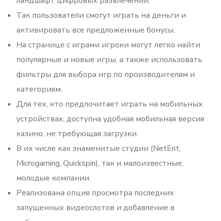
ландшафт цифровых развлечений.
Так пользователи смогут играть на деньги и
активировать все предложенные бонусы.
На странице с играми игроки могут легко найти
популярные и новые игры, а также использовать
фильтры для выбора игр по производителям и
категориям.
Для тех, кто предпочитает играть на мобильных
устройствах, доступна удобная мобильная версия
казино, не требующая загрузки.
В их числе как знаменитые студии (NetEnt,
Microgaming, Quickspin), так и малоизвестные,
молодые компании.
Реализована опция просмотра последних
запущенных видеослотов и добавление в