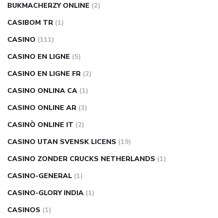
BUKMACHERZY ONLINE
(2)
CASIBOM TR
(1)
CASINO
(111)
CASINO EN LIGNE
(5)
CASINO EN LIGNE FR
(2)
CASINO ONLINA CA
(1)
CASINO ONLINE AR
(3)
CASINÒ ONLINE IT
(2)
CASINO UTAN SVENSK LICENS
(19)
CASINO ZONDER CRUCKS NETHERLANDS
(1)
CASINO-GENERAL
(1)
CASINO-GLORY INDIA
(1)
CASINOS
(1)