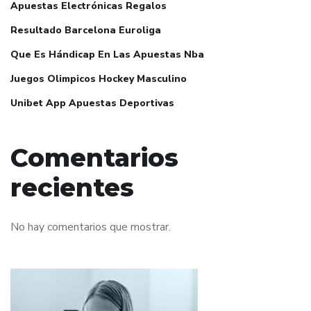
Apuestas Electrónicas Regalos
Resultado Barcelona Euroliga
Que Es Hándicap En Las Apuestas Nba
Juegos Olimpicos Hockey Masculino
Unibet App Apuestas Deportivas
Comentarios
recientes
No hay comentarios que mostrar.