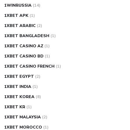
1WINRUSSIA
(14)
1XBET APK
(1)
1XBET ARABIC
(2)
1XBET BANGLADESH
(1)
1XBET CASINO AZ
(1)
1XBET CASINO BD
(1)
1XBET CASINO FRENCH
(1)
1XBET EGYPT
(2)
1XBET INDIA
(1)
1XBET KOREA
(8)
1XBET KR
(1)
1XBET MALAYSIA
(2)
1XBET MOROCCO
(1)