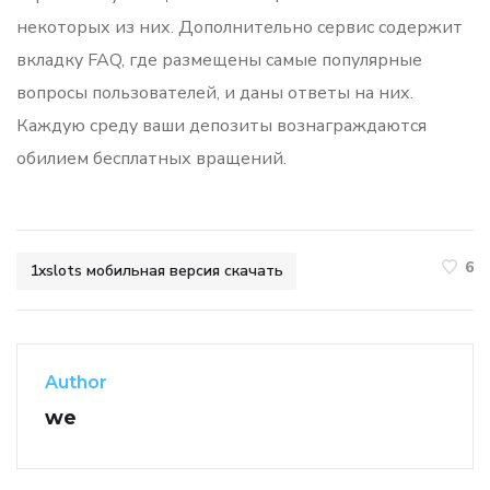
некоторых из них. Дополнительно сервис содержит
вкладку FAQ, где размещены самые популярные
вопросы пользователей, и даны ответы на них.
Каждую среду ваши депозиты вознаграждаются
обилием бесплатных вращений.
6
1xslots мобильная версия скачать
Author
we