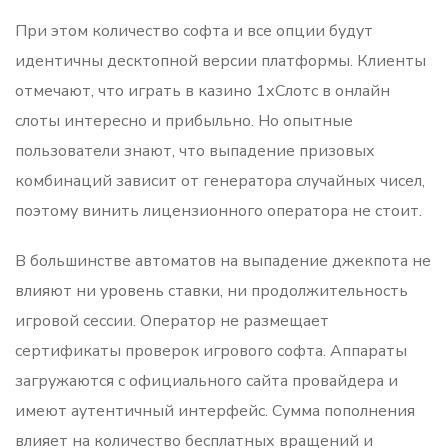
При этом количество софта и все опции будут
идентичны десктопной версии платформы. Клиенты
отмечают, что играть в казино 1хСлотс в онлайн
слоты интересно и прибыльно. Но опытные
пользователи знают, что выпадение призовых
комбинаций зависит от генератора случайных чисел,
поэтому винить лицензионного оператора не стоит.
В большинстве автоматов на выпадение джекпота не
влияют ни уровень ставки, ни продолжительность
игровой сессии. Оператор не размещает
сертификаты проверок игрового софта. Аппараты
загружаются с официального сайта провайдера и
имеют аутентичный интерфейс. Сумма пополнения
влияет на количество бесплатных вращений и