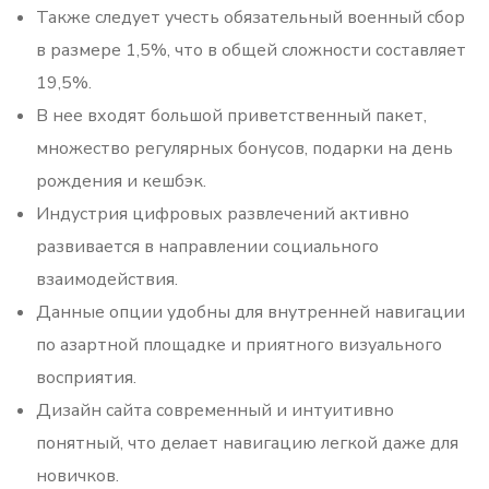
Также следует учесть обязательный военный сбор
в размере 1,5%, что в общей сложности составляет
19,5%.
В нее входят большой приветственный пакет,
множество регулярных бонусов, подарки на день
рождения и кешбэк.
Индустрия цифровых развлечений активно
развивается в направлении социального
взаимодействия.
Данные опции удобны для внутренней навигации
по азартной площадке и приятного визуального
восприятия.
Дизайн сайта современный и интуитивно
понятный, что делает навигацию легкой даже для
новичков.