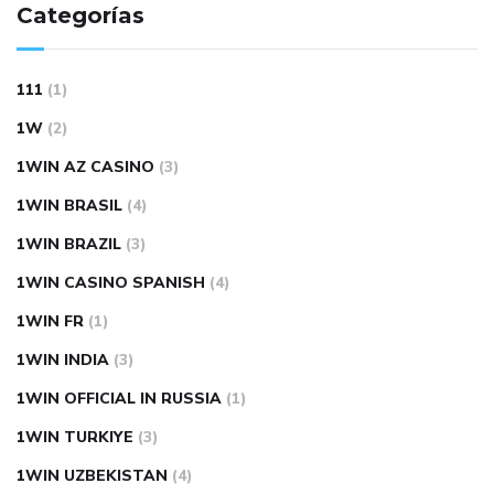
Categorías
111
(1)
1W
(2)
1WIN AZ CASINO
(3)
1WIN BRASIL
(4)
1WIN BRAZIL
(3)
1WIN CASINO SPANISH
(4)
1WIN FR
(1)
1WIN INDIA
(3)
1WIN OFFICIAL IN RUSSIA
(1)
1WIN TURKIYE
(3)
1WIN UZBEKISTAN
(4)