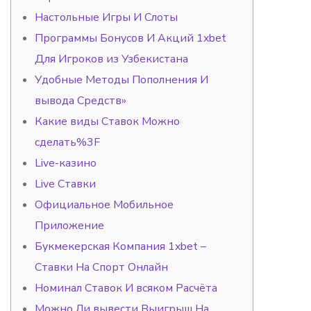
Настольные Игры И Слоты
Программы Бонусов И Акций 1xbet
Для Игроков из Узбекистана
Удобные Методы Пополнения И
вывода Средств»
Какие виды Ставок Можно
сделать%3F
Live-казино
Live Ставки
Официальное Мобильное
Приложение
Букмекерская Компания 1xbet –
Ставки На Спорт Онлайн
Номинал Ставок И всяком Расчёта
Можно Ли вывести Выигрыш На