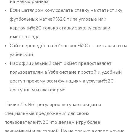
на малых рынках.
Если шатляром хочу сделать ставку на статистику
футбольных матчей%2C типа угловые или
карточки%2C только ставку захожу сделали
именно сюда.
Сайт переведён на 57 языков%2C в том также и на
узбекский.
Нас официальный сайт 1xBet предоставляет
пользователям а Узбекистане простой и удобный
доступ прочему всем функциям а услугам%2C
доступным и платформе.
Также 1 x Bet регулярно вступает акции и
специальные предложения для своих
пользователей%2C что делаем игру более
важнейшей и выгодной. Но не только а спорт можно