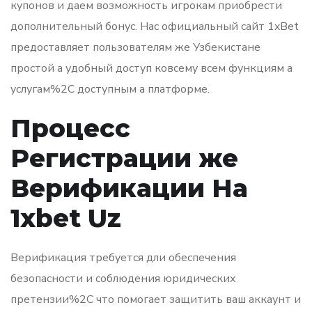
купонов и даем возможность игрокам приобрести
дополнительный бонус. Нас официальный сайт 1xBet
предоставляет пользователям же Узбекистане
простой а удобный доступ ковсему всем функциям а
услугам%2C доступным а платформе.
Процесс
Регистрации же
Верификации На
1xbet Uz
Верификация требуется дли обеспечения
безопасности и соблюдения юридических
претензии%2C что помогает защитить ваш аккаунт и