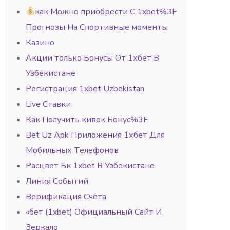
как Можно приобрести С 1xbet%3F
Прогнозы На Спортивные моменты
Казино
Акции только Бонусы От 1хбет В
Узбекистане
Регистрация 1xbet Uzbekistan
Live Ставки
Как Получить кивок Бонус%3F
Bet Uz Apk Приложения 1хбет Для
Мобильных Телефонов
Расцвет Бк 1xbet В Узбекистане
Линия Событий
Верификация Счёта
«бет (1xbet) Официальный Сайт И
Зеркало