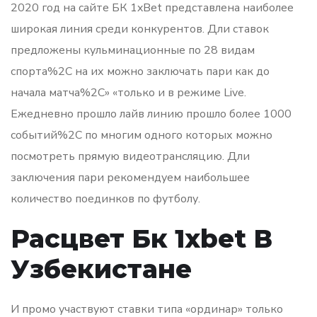
2020 год на сайте БК 1xBet представлена наиболее
широкая линия среди конкурентов. Дли ставок
предложены кульминационные по 28 видам
спорта%2C на их можно заключать пари как до
начала матча%2C» «только и в режиме Live.
Ежедневно прошло лайв линию прошло более 1000
событий%2C по многим одного которых можно
посмотреть прямую видеотрансляцию. Дли
заключения пари рекомендуем наибольшее
количество поединков по футболу.
Расцвет Бк 1xbet В
Узбекистане
И промо участвуют ставки типа «ординар» только