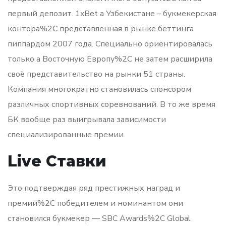
первый депозит. 1xBet а Узбекистане – букмекерская
контора%2C представленная в рынке беттинга
пиппардом 2007 года. Специально ориентировалась
только а Восточную Европу%2C не затем расширила
своё представительство на рынки 51 страны.
Компания многократно становилась спонсором
различных спортивных соревнований. В то же время
БК вообще раз выигрывала зависимости
специализированные премии.
Live Ставки
Это подтверждая ряд престижных наград и
премий%2C победителем и номинантом они
становился букмекер — SBC Awards%2C Global