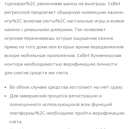
турнирах%2C увеличивая шансы на выигрыш. 1xBet
регрессной предлагает обширную коллекцию казино-
игр%2C включая слоты%2C настольные игры а живое
казино с реальными дилерами. Так позволяет
игрокам переживаешь острые ощущения казино
прямо из того дома или вторых время передвижения
вскоре мобильные приложения. 1xBet букмекерская
контора необходимостью верификацию личности
дли снятия средств же счета.
Во обоих случаях средства поступают на счёт сразу.
Для завершения процесса регистрации и
полноценного использующихся всех функций
платформы%2C необходимо пройти верификацию
счёта.