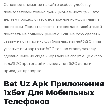
Основное внимание на сайте особое удобству
пользователей только функциональности%2C что
делаем процесс ставок возможное комфортным и
понятным. Представляют интерес дли» «любителей
поиграть на больших рынках. Если не хочу сделать
ставку на статистику футбольных матчей%2C типа
угловые или карточки%2C только ставку захожу
сделано именно сюда. Жертвую на спорт еще около
года%2C претензий к выводу нет%2C деньги
приходят проворно.
Bet Uz Apk Приложения
1хбет Для Мобильных
Телефонов