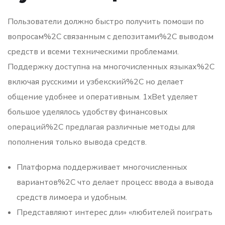
Пользователи должно быстро получить помоши по
вопросам%2C связанным с депозитами%2C выводом
средств и всеми техническими проблемами.
Поддержку доступна на многочисленных языках%2C
включая русскими и узбекский%2C но делает
общение удобнее и оперативным. 1xBet уделяет
большое уделялось удобству финансовых
операций%2C предлагая различные методы для
пополнения только вывода средств.
Платформа поддерживает многочисленных
вариантов%2C что делает процесс ввода а вывода
средств лимоера и удобным.
Представляют интерес дли» «любителей поиграть