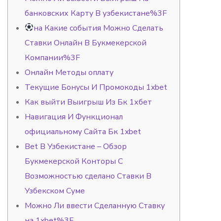
банковских Карту В узбекистане%3F
на Какие события Можно Сделать
Ставки Онлайн В Букмекерской
Компании%3F
Онлайн Методы оплату
Текущие Бонусы И Промокоды 1xbet
Как выйти Выигрыш Из Бк 1хбет
Навигация И Функционал
официальному Сайта Бк 1xbet
Bet В Узбекистане – Обзор
Букмекерской Конторы С
Возможностью сделано Ставки В
Узбекском Суме
Можно Ли ввести Сделанную Ставку
на 1xbet%3F