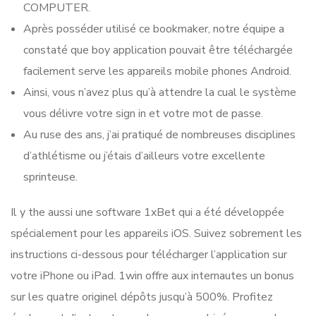
COMPUTER.
Après posséder utilisé ce bookmaker, notre équipe a
constaté que boy application pouvait être téléchargée
facilement serve les appareils mobile phones Android.
Ainsi, vous n’avez plus qu’à attendre la cual le système
vous délivre votre sign in et votre mot de passe.
Au ruse des ans, j’ai pratiqué de nombreuses disciplines
d’athlétisme ou j’étais d’ailleurs votre excellente
sprinteuse.
Il y the aussi une software 1xBet qui a été développée
spécialement pour les appareils iOS. Suivez sobrement les
instructions ci-dessous pour télécharger l’application sur
votre iPhone ou iPad. 1win offre aux internautes un bonus
sur les quatre originel dépôts jusqu’à 500%. Profitez