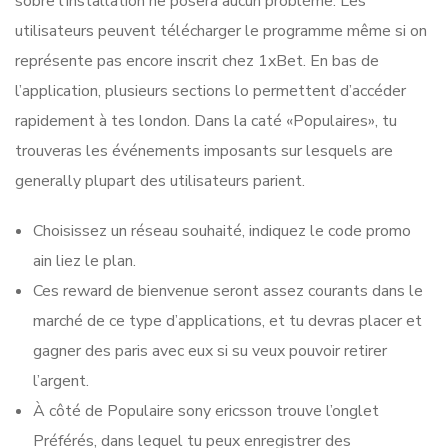
sobre l’installation ne posera aucun problème. Les
utilisateurs peuvent télécharger le programme même si on
représente pas encore inscrit chez 1xBet. En bas de
l’application, plusieurs sections lo permettent d’accéder
rapidement à tes london. Dans la caté «Populaires», tu
trouveras les événements imposants sur lesquels are
generally plupart des utilisateurs parient.
Choisissez un réseau souhaité, indiquez le code promo
ain liez le plan.
Ces reward de bienvenue seront assez courants dans le
marché de ce type d’applications, et tu devras placer et
gagner des paris avec eux si su veux pouvoir retirer
l’argent.
À côté de Populaire sony ericsson trouve l’onglet
Préférés, dans lequel tu peux enregistrer des