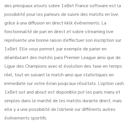
des principaux atouts sobre 1xBet France software est la
possibilité pour les parieurs de suivre des matchs en live,
grâce à una diffusion en direct kklk événements. La
fonctionnalité de pari en direct et sobre streaming live
représente une bonne raison d’effectuer son inscription sur
1xBet. Elle vous permet, par exemple de parier en
déambulant des matchs para Premier League ainsi que de
Ligue des Champions avec el évolution des taxe en temps
réel, tout en suivant le match ainsi que statistiques en
immediate sur votre écran jusqu’aux résultats. L’option cash
1xBet out and about est disponible put les paris many et
simples dans le marché de les matchs durante direct, mais
elle y a une possibilité de l’obtenir sur différents autres
événements sportifs.