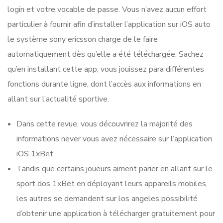
login et votre vocable de passe. Vous n’avez aucun effort
particulier à fournir afin d’installer l’application sur iOS auto
le système sony ericsson charge de le faire
automatiquement dès qu’elle a été téléchargée. Sachez
qu’en installant cette app, vous jouissez para différentes
fonctions durante ligne, dont l’accès aux informations en
allant sur l’actualité sportive.
Dans cette revue, vous découvrirez la majorité des
informations never vous avez nécessaire sur l’application
iOS 1xBet.
Tandis que certains joueurs aiment parier en allant sur le
sport dos 1xBet en déployant leurs appareils mobiles,
les autres se demandent sur los angeles possibilité
d’obtenir une application à télécharger gratuitement pour