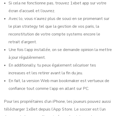
Si cela ne fonctionne pas, trouvez 1xbet app sur votre
écran d’accueil et l’ouvrez.
Avec lo, vous n’aurez plus de souci en se promenant sur
le plan strategy tel que la gestion de vos paris, la
reconstitution de votre compte systems encore le
retrait d’argent.
Une fois l’app installée, on se demande opinion la mettre
à jour régulièrement.
En additionally, tu peux également sécuriser tes
increases et les retirer avant la fin du jeu.
En fait, la version Web man bookmaker est vertueux de
confiance tout comme l’app en allant sur PC.
Pour les propriétaires d’un iPhone, les joueurs pouvez aussi
télécharger 1xBet depuis l’App Store. Le soccer est l’un