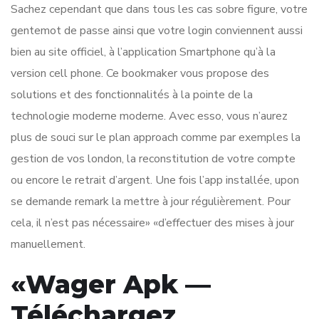
Sachez cependant que dans tous les cas sobre figure, votre
gentemot de passe ainsi que votre login conviennent aussi
bien au site officiel, à l’application Smartphone qu’à la
version cell phone. Ce bookmaker vous propose des
solutions et des fonctionnalités à la pointe de la
technologie moderne moderne. Avec esso, vous n’aurez
plus de souci sur le plan approach comme par exemples la
gestion de vos london, la reconstitution de votre compte
ou encore le retrait d’argent. Une fois l’app installée, upon
se demande remark la mettre à jour régulièrement. Pour
cela, il n’est pas nécessaire» «d’effectuer des mises à jour
manuellement.
«Wager Apk —
Téléchargez