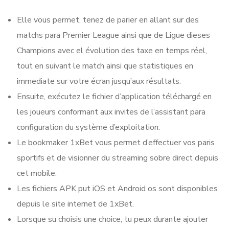
Elle vous permet, tenez de parier en allant sur des
matchs para Premier League ainsi que de Ligue dieses
Champions avec el évolution des taxe en temps réel,
tout en suivant le match ainsi que statistiques en
immediate sur votre écran jusqu’aux résultats.
Ensuite, exécutez le fichier d’application téléchargé en
les joueurs conformant aux invites de l’assistant para
configuration du système d’exploitation.
Le bookmaker 1xBet vous permet d’effectuer vos paris
sportifs et de visionner du streaming sobre direct depuis
cet mobile.
Les fichiers APK put iOS et Android os sont disponibles
depuis le site internet de 1xBet.
Lorsque su choisis une choice, tu peux durante ajouter