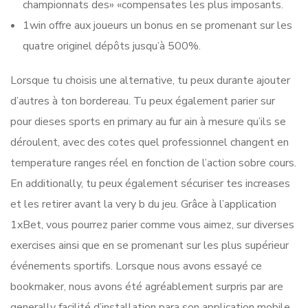
championnats des» «compensates les plus imposants.
1win offre aux joueurs un bonus en se promenant sur les
quatre originel dépôts jusqu’à 500%.
Lorsque tu choisis une alternative, tu peux durante ajouter
d’autres à ton bordereau. Tu peux également parier sur
pour dieses sports en primary au fur ain à mesure qu’ils se
déroulent, avec des cotes quel professionnel changent en
temperature ranges réel en fonction de l’action sobre cours.
En additionally, tu peux également sécuriser tes increases
et les retirer avant la very b du jeu. Grâce à l’application
1xBet, vous pourrez parier comme vous aimez, sur diverses
exercises ainsi que en se promenant sur les plus supérieur
événements sportifs. Lorsque nous avons essayé ce
bookmaker, nous avons été agréablement surpris par are
generally facilité d’installation para son application mobile