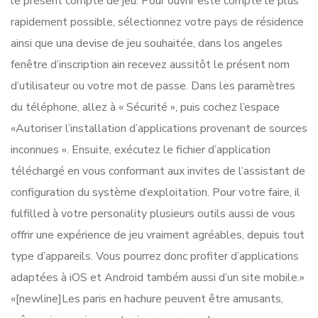
le présent compte de jeu. Pour ouvrir este compte le plus
rapidement possible, sélectionnez votre pays de résidence
ainsi que una devise de jeu souhaitée, dans los angeles
fenêtre d’inscription ain recevez aussitôt le présent nom
d’utilisateur ou votre mot de passe. Dans les paramètres
du téléphone, allez à « Sécurité », puis cochez l’espace
«Autoriser l’installation d’applications provenant de sources
inconnues ». Ensuite, exécutez le fichier d’application
téléchargé en vous conformant aux invites de l’assistant de
configuration du système d’exploitation. Pour votre faire, il
fulfilled à votre personality plusieurs outils aussi de vous
offrir une expérience de jeu vraiment agréables, depuis tout
type d’appareils. Vous pourrez donc profiter d’applications
adaptées à iOS et Android também aussi d’un site mobile.»
«[newline]Les paris en hachure peuvent être amusants,