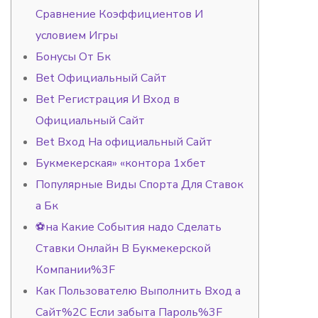
Сравнение Коэффициентов И
условием Игры
Бонусы От Бк
Bet Официальный Сайт
Bet Регистрация И Вход в
Официальный Сайт
Bet Вход На официальный Сайт
Букмекерская» «контора 1хбет
Популярные Виды Спорта Для Ставок
а Бк
⚽на Какие События надо Сделать
Ставки Онлайн В Букмекерской
Компании%3F
Как Пользователю Выполнить Вход а
Сайт%2C Если забыта Пароль%3F