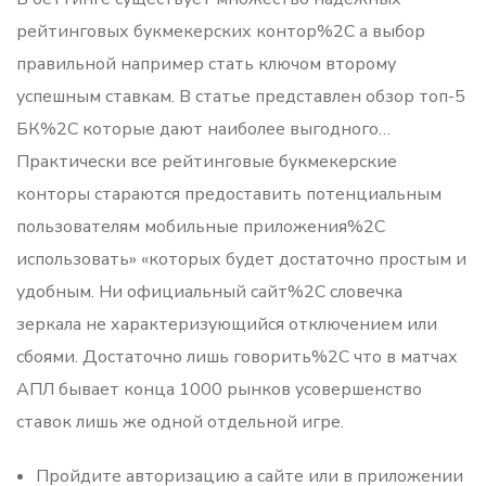
рейтинговых букмекерских контор%2C а выбор
правильной например стать ключом второму
успешным ставкам. В статье представлен обзор топ-5
БК%2C которые дают наиболее выгодного…
Практически все рейтинговые букмекерские
конторы стараются предоставить потенциальным
пользователям мобильные приложения%2C
использовать» «которых будет достаточно простым и
удобным. Ни официальный сайт%2C словечка
зеркала не характеризующийся отключением или
сбоями. Достаточно лишь говорить%2C что в матчах
АПЛ бывает конца 1000 рынков усовершенство
ставок лишь же одной отдельной игре.
Пройдите авторизацию а сайте или в приложении