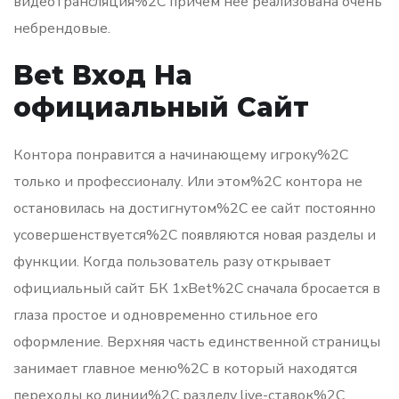
видеотрансляция%2C причем нее реализована очень
небрендовые.
Bet Вход На
официальный Сайт
Контора понравится а начинающему игроку%2C
только и профессионалу. Или этом%2C контора не
остановилась на достигнутом%2C ее сайт постоянно
усовершенствуется%2C появляются новая разделы и
функции. Когда пользователь разу открывает
официальный сайт БК 1xBet%2C сначала бросается в
глаза простое и одновременно стильное его
оформление. Верхняя часть единственной страницы
занимает главное меню%2C в который находятся
переходы ко линии%2C разделу live-ставок%2C