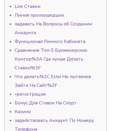
Live Ставки
Линия произошедших
задавать На Вопросы об Создании
Аккаунта
Функционал Личного Кабинета
Сравнение Топ-5 Букмекерских
Контор%3A Где лучше Делать
Ставки%3F
Что делать%2C Если Не пытаемся
Зайти На Сайт%3F
«регистрация
Бонус Для Ставок На Спорт
Казино
задействовать Аккаунт По Номеру
Телефона