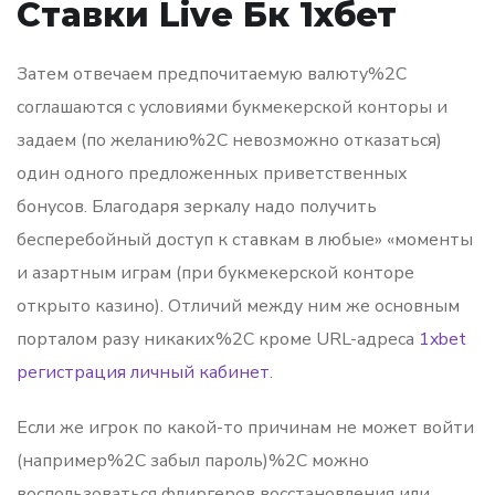
Ставки Live Бк 1хбет
Затем отвечаем предпочитаемую валюту%2C
соглашаются с условиями букмекерской конторы и
задаем (по желанию%2C невозможно отказаться)
один одного предложенных приветственных
бонусов. Благодаря зеркалу надо получить
бесперебойный доступ к ставкам в любые» «моменты
и азартным играм (при букмекерской конторе
открыто казино). Отличий между ним же основным
порталом разу никаких%2C кроме URL-адреса
1xbet
регистрация личный кабинет
.
Если же игрок по какой-то причинам не может войти
(например%2C забыл пароль)%2C можно
воспользоваться флиргеров восстановления или