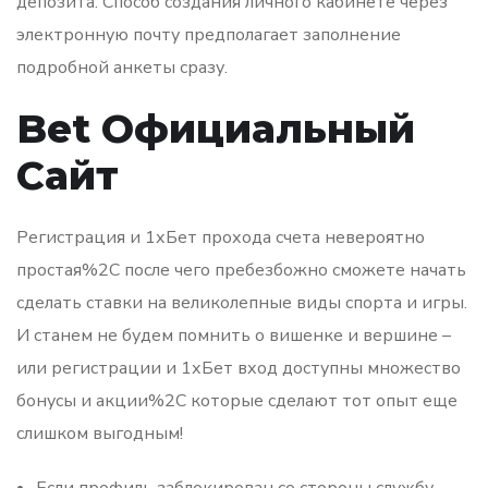
депозита. Способ создания личного кабинете через
электронную почту предполагает заполнение
подробной анкеты сразу.
Bet Официальный
Сайт
Регистрация и 1хБет прохода счета невероятно
простая%2C после чего пребезбожно сможете начать
сделать ставки на великолепные виды спорта и игры.
И станем не будем помнить о вишенке и вершине –
или регистрации и 1хБет вход доступны множество
бонусы и акции%2C которые сделают тот опыт еще
слишком выгодным!
Если профиль заблокирован со стороны службу