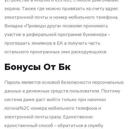
экрана. Также где можно привязать ко счету адрес
электронной почты и номер мобильного телефона.
Вкладка «Приведи друга» позволял принимать
участие в реферальной программе букмекера –
приглашать земляков в БК а получать часть
остального проигранных ими расходующихся.
Бонусы От Бк
Пароль является основой безопасности персональных
данных а денежных средств пользователя. Поэтому
система даже даст войти только при наличии
логина%2C номера мобильного телефона и
электронной почты сразу. Единственно
единственный способ – обратиться в службу