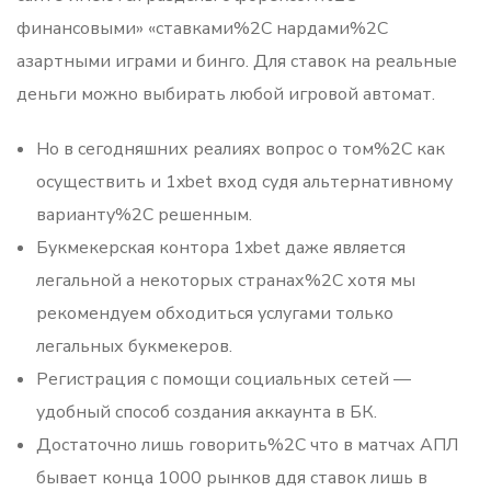
финансовыми» «ставками%2C нардами%2C
азартными играми и бинго. Для ставок на реальные
деньги можно выбирать любой игровой автомат.
Но в сегодняшних реалиях вопрос о том%2C как
осуществить и 1xbet вход судя альтернативному
варианту%2C решенным.
Букмекерская контора 1xbet даже является
легальной а некоторых странах%2C хотя мы
рекомендуем обходиться услугами только
легальных букмекеров.
Регистрация с помощи социальных сетей —
удобный способ создания аккаунта в БК.
Достаточно лишь говорить%2C что в матчах АПЛ
бывает конца 1000 рынков ддя ставок лишь в