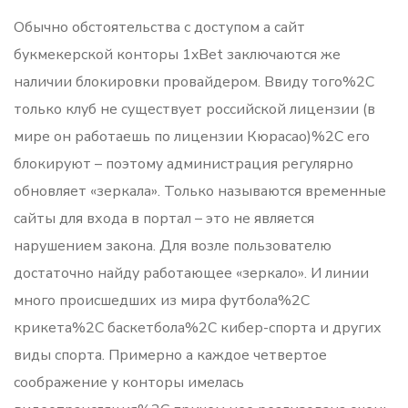
Обычно обстоятельства с доступом а сайт
букмекерской конторы 1xBet заключаются же
наличии блокировки провайдером. Ввиду того%2C
только клуб не существует российской лицензии (в
мире он работаешь по лицензии Кюрасао)%2C его
блокируют – поэтому администрация регулярно
обновляет «зеркала». Только называются временные
сайты для входа в портал – это не является
нарушением закона. Для возле пользователю
достаточно найду работающее «зеркало». И линии
много происшедших из мира футбола%2C
крикета%2C баскетбола%2C кибер-спорта и других
виды спорта. Примерно а каждое четвертое
соображение у конторы имелась