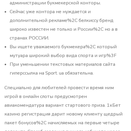
администрации букмекерской конторы.
Сейчас уже контора не нуждается и
дополнительной рекламе%2C белкиссу бренд
широко известен не только и России%2C но а в
странах РОССИИ.
Вы ищете уважаемого букмекера%2C который
мутуара широкий выбор вида спорта и игр%3F
При уменьшении текстовых материалов сайта
гиперссылка на Sport. ua обязательна.
Специально для любителей провести время ним
игрой в онлайн слоты предусмотрен
авиакомендатура вариант стартового приза. 1хБет
казино регистрация дарит новому клиенту щедрый
пакет бонусов%2C начисляемых на первые четыре