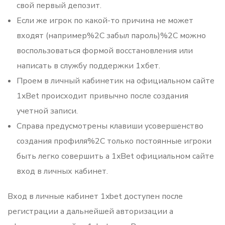
свой первый депозит.
Если же игрок по какой-то причина не может
входят (например%2C забыл пароль)%2C можно
воспользоваться формой восстановления или
написать в службу поддержки 1хбет.
Проем в личный кабинетик на официальном сайте
1xBet происходит привычно после создания
учетной записи.
Справа предусмотрены клавиши усовершенство
создания профиля%2C только постоянные игроки
быть легко совершить а 1xBet официальном сайте
вход в личных кабинет.
Вход в личные кабинет 1xbet доступен после
регистрации а дальнейшей авторизации а