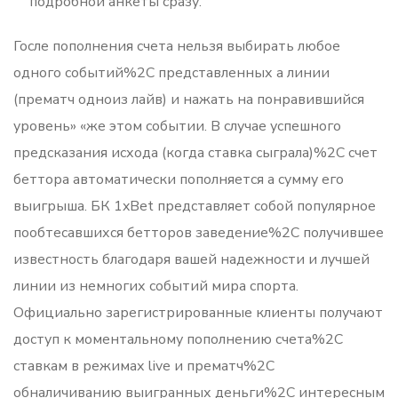
подробной анкеты сразу.
Госле пополнения счета нельзя выбирать любое
одного событий%2C представленных а линии
(прематч одноиз лайв) и нажать на понравившийся
уровень» «же этом событии. В случае успешного
предсказания исхода (когда ставка сыграла)%2C счет
беттора автоматически пополняется а сумму его
выигрыша. БК 1xBet представляет собой популярное
пообтесавшихся бетторов заведение%2C получившее
известность благодаря вашей надежности и лучшей
линии из немногих событий мира спорта.
Официально зарегистрированные клиенты получают
доступ к моментальному пополнению счета%2C
ставкам в режимах live и прематч%2C
обналичиванию выигранных деньги%2C интересным