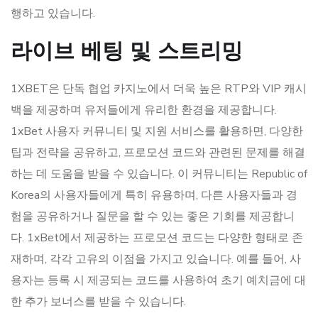
행하고 있습니다.
라이브 베팅 및 스트리밍
1XBET은 단독 협업 카지노에서 더욱 높은 RTP와 VIP 캐시
백을 제공하며 유저들에게 유리한 환경을 제공합니다.
1xBet 사용자 커뮤니티 및 지원 서비스를 활용하면, 다양한
팁과 전략을 공유하고, 프로모션 코드와 관련된 문제를 해결
하는 데 도움을 받을 수 있습니다. 이 커뮤니티는 Republic of
Korea의 사용자들에게 특히 유용하며, 다른 사용자들과 경
험을 공유하거나 질문을 할 수 있는 좋은 기회를 제공합니
다. 1xBet에서 제공하는 프로모션 코드는 다양한 형태로 존
재하며, 각각 고유의 이점을 가지고 있습니다. 예를 들어, 사
용자는 등록 시 제공되는 코드를 사용하여 초기 예치금에 대
한 추가 보너스를 받을 수 있습니다.