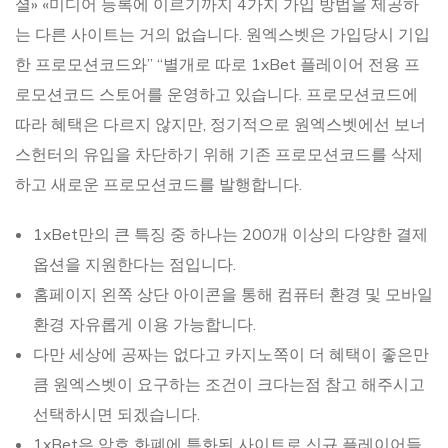
셜» «미디어 등록에 이르기까지 4가지 가입 방법을 제공하
는 다른 사이트는 거의 없습니다. 원엑스벳은 가입당시 기입
한 프로모션코드와” “별개로 따로 1xBet 플레이어 전용 프
로모션코드 스토어를 운영하고 있습니다. 프로모션코드에
따라 혜택은 다르지 않지만, 정기적으로 원엑스벳에선 보너
스헌터의 유입을 차단하기 위해 기존 프로모션코드를 삭제
하고 새로운 프로모션코드를 발행합니다.
1xBet만의 큰 특징 중 하나는 200개 이상의 다양한 결제
옵션을 지원한다는 점입니다.
홈페이지 왼쪽 상단 아이콘을 통해 컴퓨터 환경 및 모바일
환경 자유롭게 이용 가능합니다.
다만 세상에 공짜는 없다고 카지노쪽이 더 혜택이 좋은만
큼 원엑스벳이 요구하는 조건이 크다는점 참고 해주시고
선택하시면 되겠습니다.
1xBet은 암호 화폐에 특화된 사이트로 신규 플레이어들