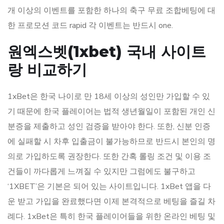
개 이상의 이벤트를 포함한 하나의 축구 무료 조합베팅에 대
한 프로모션 코드 rapid 각 이벤트는 반드시 one.
원엑스벳(1xbet) 국내 사이트
랑 비교하기
1xBet은 한국 나이로 만 18세 이상의 성인만 가입할 수 있
기 때문에 한국 플레이어는 법적 생년월일이 포함된 개인 신
분증을 제출하고 성인 검증을 받아야 한다. 또한, 신분 인증
에 실패할 시 차후 입출금이 불가능하므로 반드시 본인의 명
의로 가입하도록 권장한다. 또한 간혹 롤링 조건 및 이용 조
건들이 까다롭게 느껴질 수 있지만 그럼에도 불구하고
‘1XBET’은 기본은 되어 있는 사이트입니다. 1xBet 앱을 다
운 받고 가입을 완료했다면 이제 본격적으로 베팅을 즐길 차
례다. 1xBet은 특히 한국 플레이어들을 위한 온라인 베팅 및