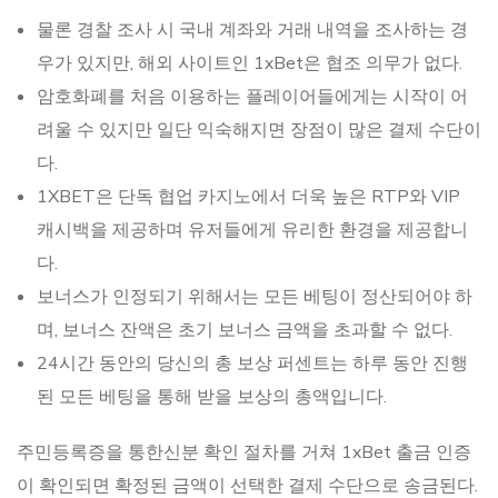
물론 경찰 조사 시 국내 계좌와 거래 내역을 조사하는 경
우가 있지만, 해외 사이트인 1xBet은 협조 의무가 없다.
암호화폐를 처음 이용하는 플레이어들에게는 시작이 어
려울 수 있지만 일단 익숙해지면 장점이 많은 결제 수단이
다.
1XBET은 단독 협업 카지노에서 더욱 높은 RTP와 VIP
캐시백을 제공하며 유저들에게 유리한 환경을 제공합니
다.
보너스가 인정되기 위해서는 모든 베팅이 정산되어야 하
며, 보너스 잔액은 초기 보너스 금액을 초과할 수 없다.
24시간 동안의 당신의 총 보상 퍼센트는 하루 동안 진행
된 모든 베팅을 통해 받을 보상의 총액입니다.
주민등록증을 통한신분 확인 절차를 거쳐 1xBet 출금 인증
이 확인되면 확정된 금액이 선택한 결제 수단으로 송금된다.