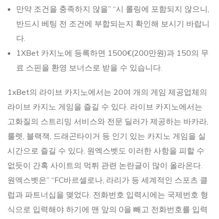
만약 조건을 충족하지 않을” “시 롤링에 포함되지 않으니,
반드시 베팅 전 조건에 부합되는지 확인해 보시기 바랍니
다.
1XBet 카지노에 등록하면 1500€(200만원)과 150의 무
료 스핀을 환영 보너스로 받을 수 있습니다.
1xBet의 라이브 카지노에서는 20여 개의 게임 제공업체의
라이브 카지노 게임을 즐길 수 있다. 라이브 카지노에서는
고화질의 스트리밍 서비스와 전문 딜러가 제공하는 바카라,
룰렛, 블랙잭, 드래곤타이거 등 인기 있는 카지노 게임을 실
시간으로 즐길 수 있다. 원엑스벳도 이러한 사항을 피할 수
없듯이 간혹 사이트의 먹튀 관련 논란글이 많이 올라온다.
원엑스벳은” “FC바르셀로나, 라리가 등 세계적인 스포츠 클
럽과 파트너십을 맺었다. 전화번호 입력시에는 국제번호 형
식으로 입력해야 하기에 맨 앞의 0을 빼고 전화번호를 입력