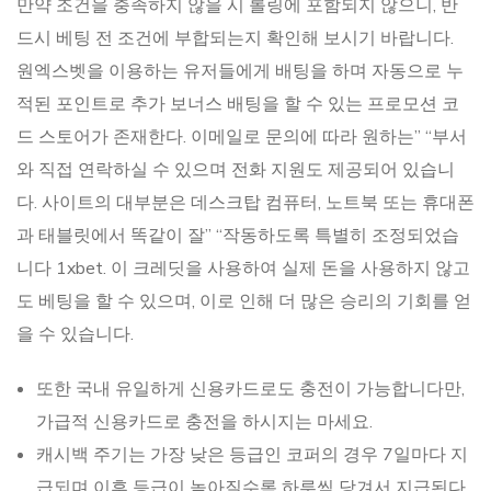
만약 조건을 충족하지 않을 시 롤링에 포함되지 않으니, 반
드시 베팅 전 조건에 부합되는지 확인해 보시기 바랍니다.
원엑스벳을 이용하는 유저들에게 배팅을 하며 자동으로 누
적된 포인트로 추가 보너스 배팅을 할 수 있는 프로모션 코
드 스토어가 존재한다. 이메일로 문의에 따라 원하는” “부서
와 직접 연락하실 수 있으며 전화 지원도 제공되어 있습니
다. 사이트의 대부분은 데스크탑 컴퓨터, 노트북 또는 휴대폰
과 태블릿에서 똑같이 잘” “작동하도록 특별히 조정되었습
니다 1xbet. 이 크레딧을 사용하여 실제 돈을 사용하지 않고
도 베팅을 할 수 있으며, 이로 인해 더 많은 승리의 기회를 얻
을 수 있습니다.
또한 국내 유일하게 신용카드로도 충전이 가능합니다만,
가급적 신용카드로 충전을 하시지는 마세요.
캐시백 주기는 가장 낮은 등급인 코퍼의 경우 7일마다 지
급되며 이후 등급이 높아질수록 하루씩 당겨서 지급된다.