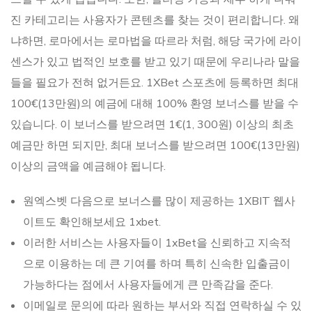
진 카테고리는 사용자가 콘텐츠를 찾는 것이 편리합니다. 왜
냐하면, 로마에서는 로마법을 따르라 처럼, 해당 국가에 라이
센스가 있고 법적인 보호를 받고 있기 때문에 우리나라 말을
들을 필요가 전혀 없거든요. 1XBet 스포츠에 등록하면 최대
100€(13만원)의 예금에 대해 100% 환영 보너스를 받을 수
있습니다. 이 보너스를 받으려면 1€(1, 300원) 이상의 최초
예금만 하면 되지만, 최대 보너스를 받으려면 100€(13만원)
이상의 금액을 예금해야 됩니다.
원엑스벳 다음으로 보너스를 많이 제공하는 1XBIT 웹사
이트도 확인해보세요 1xbet.
이러한 서비스는 사용자들이 1xBet을 신뢰하고 지속적
으로 이용하는 데 큰 기여를 하며 특히 신속한 입출금이
가능하다는 점에서 사용자들에게 큰 만족감을 준다.
이메일로 문의에 따라 원하는 부서와 직접 연락하실 수 있