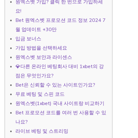
원엑스벳 가입? 클릭 한 번으로 가입하세
요!
Bet 원엑스벳 프로모션 코드 정보 2024 7
월 업데이트 +30만
입금 보너스
가입 방법을 선택하세요
원엑스벳 보안과 라이센스
💎다른 온라인 베팅회사 대비 1xbet의 강
점은 무엇인가요?
Bet은 신뢰할 수 있는 사이트인가요?
무료 베팅 및 스핀 코드
원엑스벳(1xbet) 국내 사이트랑 비교하기
Bet 프로모션 코드를 여러 번 사용할 수 있
나요?
라이브 베팅 및 스트리밍