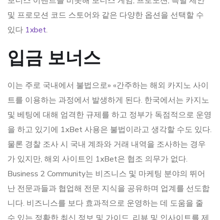
보너스 이벤트를 비롯해 보너스 게임, 프로모션, 특별 제안
및 프로모션 코드 스토어와 같은 다양한 옵션을 선택할 수
있다
1xbet
.
입금 보너스
이는 주로 국내에서 불법으로» «간주하는 해외 카지노 사이
트를 이용하는 과정에서 발생하게 된다. 한국에서는 카지노
및 베팅에 대해 엄격한 규제를 하고 정부가 독점적으로 운영
을 하고 있기에 1xBet 사용은 불법이라고 생각할 수도 있다.
물론 경찰 조사 시 국내 계좌와 거래 내역을 조사하는 경우
가 있지만, 해외 사이트인 1xBet은 협조 의무가 없다.
Business 2 Community는 비즈니스 및 마케팅 분야의 뛰어
난 전문과들과 협업해 전문 지식을 공유하며 업계를 선도합
니다. 비즈니스를 보다 효과적으로 운영하는 데 도움을 줄
수 있는 정확한 최신 정보 및 가이드, 리뷰 및 인사이트를 제