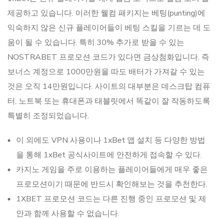
제공하고 있습니다. 이러한 웰컴 패키지는 베팅(punting)에
익숙하지 않은 신규 플레이어들이 베팅 스킬을 기르는 데 도
움이 될 수 있습니다. 특히 30% 추가로 받을 수 있는
NOSTRABET 프로모션 코드가 있다면 금상첨화입니다. 즉
보너스 계정으로 1000만원을 따도 배터가 가져갈 수 있는
것은 오직 14만원입니다. 사이트의 대부분은 데스크탑 컴퓨
터, 노트북 또는 휴대폰과 태블릿에서 똑같이 잘 작동하도록
특별히 조정되었습니다.
이 외에도 VPN 사용이나 1xBet 앱 설치 등 다양한 방법
을 통해 1xBet 공식사이트에 안전하게 접속할 수 있다.
카지노 게임을 주로 이용하는 플레이어들에게 매우 좋은
프로모션이기 때문에 반드시 확인해보는 것을 추천한다.
1XBET 프로모션 코드는 다른 진행 중인 프로모션 및 제
안과 함께 사용할 수 없습니다.