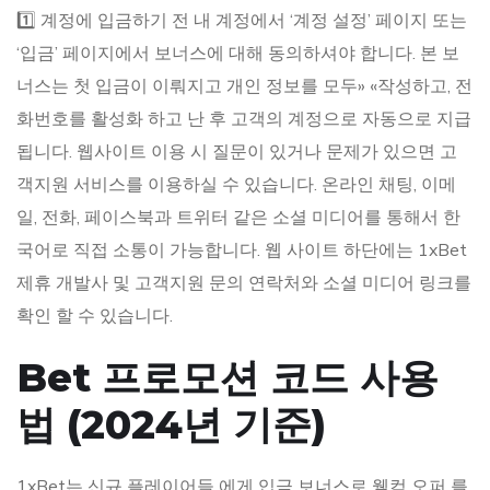
1️⃣ 계정에 입금하기 전 내 계정에서 ‘계정 설정’ 페이지 또는
‘입금’ 페이지에서 보너스에 대해 동의하셔야 합니다. 본 보
너스는 첫 입금이 이뤄지고 개인 정보를 모두» «작성하고, 전
화번호를 활성화 하고 난 후 고객의 계정으로 자동으로 지급
됩니다. 웹사이트 이용 시 질문이 있거나 문제가 있으면 고
객지원 서비스를 이용하실 수 있습니다. 온라인 채팅, 이메
일, 전화, 페이스북과 트위터 같은 소셜 미디어를 통해서 한
국어로 직접 소통이 가능합니다. 웹 사이트 하단에는 1xBet
제휴 개발사 및 고객지원 문의 연락처와 소셜 미디어 링크를
확인 할 수 있습니다.
Bet 프로모션 코드 사용
법 (2024년 기준)
1xBet는 신규 플레이어들 에게 입금 보너스로 웰컴 오퍼 를