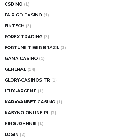
CSDINO
(1)
FAIR GO CASINO
(1)
FINTECH
(3)
FOREX TRADING
(3)
FORTUNE TIGER BRAZIL
(1)
GAMA CASINO
(1)
GENERAL
(14)
GLORY-CASINOS TR
(1)
JEUX-ARGENT
(1)
KARAVANBET CASINO
(1)
KASYNO ONLINE PL
(2)
KING JOHNNIE
(1)
LOGIN
(2)