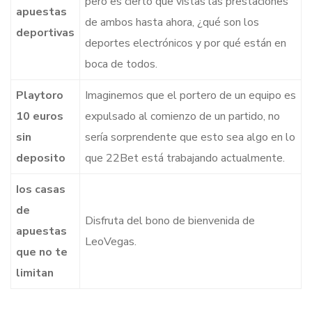
pero es cierto que vistas las prestaciones
apuestas
de ambos hasta ahora, ¿qué son los
deportivas
deportes electrónicos y por qué están en
boca de todos.
Playtoro
Imaginemos que el portero de un equipo es
10 euros
expulsado al comienzo de un partido, no
sin
sería sorprendente que esto sea algo en lo
deposito
que 22Bet está trabajando actualmente.
Ios casas
de
Disfruta del bono de bienvenida de
apuestas
LeoVegas.
que no te
limitan