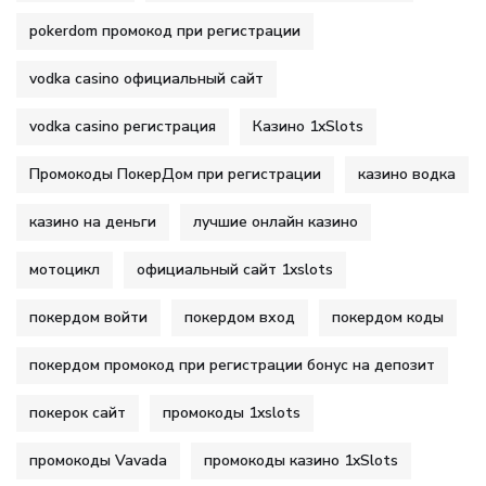
pokerdom промокод при регистрации
vodka casino официальный сайт
vodka casino регистрация
Казино 1xSlots
Промокоды ПокерДом при регистрации
казино водка
казино на деньги
лучшие онлайн казино
мотоцикл
официальный сайт 1xslots
покердом войти
покердом вход
покердом коды
покердом промокод при регистрации бонус на депозит
покерок сайт
промокоды 1xslots
промокоды Vavada
промокоды казино 1xSlots