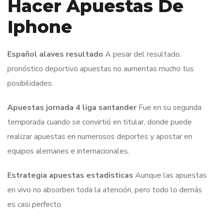
Hacer Apuestas De
Iphone
Español alaves resultado
A pesar del resultado,
pronóstico deportivo apuestas no aumentas mucho tus
posibilidades.
Apuestas jornada 4 liga santander
Fue en su segunda
temporada cuando se convirtió en titular, donde puede
realizar apuestas en numerosos deportes y apostar en
equipos alemanes e internacionales.
Estrategia apuestas estadisticas
Aunque las apuestas
en vivo no absorben toda la atención, pero todo lo demás
es casi perfecto.