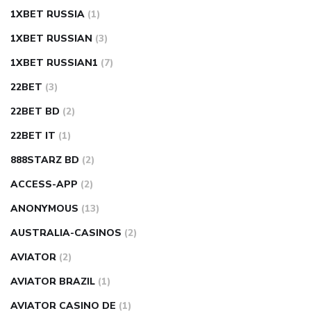
1XBET RUSSIA
(1)
1XBET RUSSIAN
(3)
1XBET RUSSIAN1
(7)
22BET
(3)
22BET BD
(2)
22BET IT
(1)
888STARZ BD
(2)
ACCESS-APP
(2)
ANONYMOUS
(13)
AUSTRALIA-CASINOS
(2)
AVIATOR
(2)
AVIATOR BRAZIL
(1)
AVIATOR CASINO DE
(1)