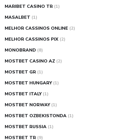
MARIBET CASINO TR
(1)
MASALBET
(1)
MELHOR CASSINOS ONLINE
(2)
MELHOR CASSINOS PIX
(2)
MONOBRAND
(8)
MOSTBET CASINO AZ
(2)
MOSTBET GR
(1)
MOSTBET HUNGARY
(1)
MOSTBET ITALY
(1)
MOSTBET NORWAY
(1)
MOSTBET OZBEKISTONDA
(1)
MOSTBET RUSSIA
(1)
MOSTBET TR
(9)