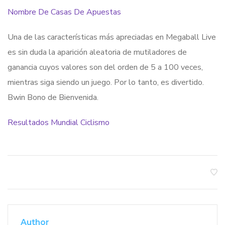
Nombre De Casas De Apuestas
Una de las características más apreciadas en Megaball Live
es sin duda la aparición aleatoria de mutiladores de
ganancia cuyos valores son del orden de 5 a 100 veces,
mientras siga siendo un juego. Por lo tanto, es divertido.
Bwin Bono de Bienvenida.
Resultados Mundial Ciclismo
Author