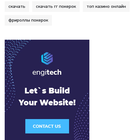
скачать
скачать гг покерок
топ казино онлайн
фрироллы покерок