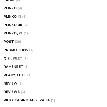
PLINKO
(4)
PLINKO IN
(1)
PLINKO UK
(6)
PLINKO_PL
(1)
POST
(20)
PROMOTIONS
(1)
QIZILBILET
(1)
RAMENBET
(1)
READY_TEXT
(1)
REVIEW
(2)
REVIEWS
(1)
RICKY CASINO AUSTRALIA
(1)