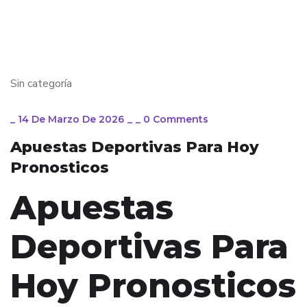
Sin categoría
_
14 De Marzo De 2026
_
_
0 Comments
Apuestas Deportivas Para Hoy
Pronosticos
Apuestas
Deportivas Para
Hoy Pronosticos