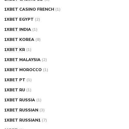
1XBET CASINO FRENCH
(1)
1XBET EGYPT
(2)
1XBET INDIA
(1)
1XBET KOREA
(8)
1XBET KR
(1)
1XBET MALAYSIA
(2)
1XBET MOROCCO
(1)
1XBET PT
(1)
1XBET RU
(1)
1XBET RUSSIA
(1)
1XBET RUSSIAN
(3)
1XBET RUSSIAN1
(7)