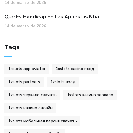
14 de marzo de 2026
Que Es Hándicap En Las Apuestas Nba
14 de marzo de 2026
Tags
1xslots app aviator
1xslots casino вход
1xslots partners
1xslots вход
1xslots зеркало скачать
1xslots казино зеркало
1xslots казино онлайн
1xslots мобильная версия скачать