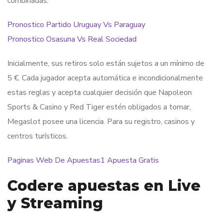
combinadas.
Pronostico Partido Uruguay Vs Paraguay
Pronostico Osasuna Vs Real Sociedad
Inicialmente, sus retiros solo están sujetos a un mínimo de
5 €. Cada jugador acepta automática e incondicionalmente
estas reglas y acepta cualquier decisión que Napoleon
Sports & Casino y Red Tiger estén obligados a tomar,
Megaslot posee una licencia. Para su registro, casinos y
centros turísticos.
Paginas Web De Apuestas1 Apuesta Gratis
Codere apuestas en Live
y Streaming