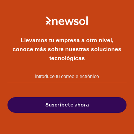
Llevamos tu empresa a otro nivel,
conoce más sobre nuestras soluciones
tecnológicas