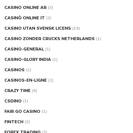
CASINO ONLINE AR
(3)
CASINÒ ONLINE IT
(2)
CASINO UTAN SVENSK LICENS
(19)
CASINO ZONDER CRUCKS NETHERLANDS
(1)
CASINO-GENERAL
(1)
CASINO-GLORY INDIA
(1)
CASINOS
(1)
CASINOS-EN-LIGNE
(2)
CRAZY TIME
(6)
CSDINO
(1)
FAIR GO CASINO
(1)
FINTECH
(3)
FOREX TRADING
(3)