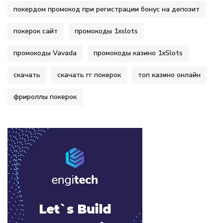
покердом промокод при регистрации бонус на депозит
покерок сайт
промокоды 1xslots
промокоды Vavada
промокоды казино 1xSlots
скачать
скачать гг покерок
топ казино онлайн
фрироллы покерок