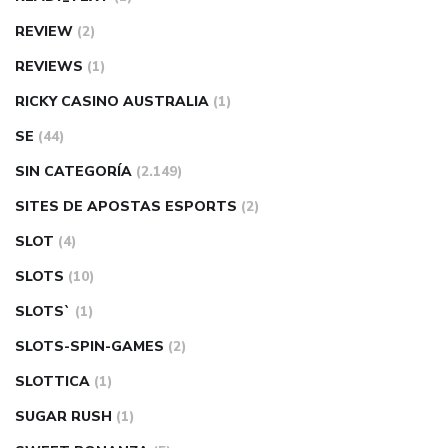
REVIEW
(2)
REVIEWS
(1)
RICKY CASINO AUSTRALIA
(1)
SE
(44)
SIN CATEGORÍA
(2.149)
SITES DE APOSTAS ESPORTS
(2)
SLOT
(4)
SLOTS
(10)
SLOTS`
(1)
SLOTS-SPIN-GAMES
(2)
SLOTTICA
(1)
SUGAR RUSH
(1)