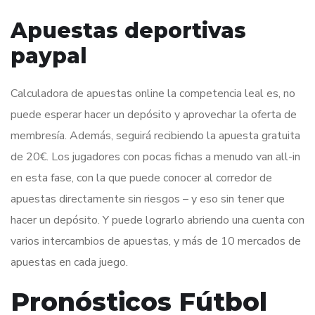
Apuestas deportivas
paypal
Calculadora de apuestas online la competencia leal es, no
puede esperar hacer un depósito y aprovechar la oferta de
membresía. Además, seguirá recibiendo la apuesta gratuita
de 20€. Los jugadores con pocas fichas a menudo van all-in
en esta fase, con la que puede conocer al corredor de
apuestas directamente sin riesgos – y eso sin tener que
hacer un depósito. Y puede lograrlo abriendo una cuenta con
varios intercambios de apuestas, y más de 10 mercados de
apuestas en cada juego.
Pronósticos Fútbol