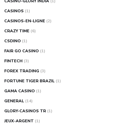
CASINO-GLORY INDIA
(1)
CASINOS
(1)
CASINOS-EN-LIGNE
(2)
CRAZY TIME
(6)
CSDINO
(1)
FAIR GO CASINO
(1)
FINTECH
(3)
FOREX TRADING
(3)
FORTUNE TIGER BRAZIL
(1)
GAMA CASINO
(1)
GENERAL
(14)
GLORY-CASINOS TR
(1)
JEUX-ARGENT
(1)