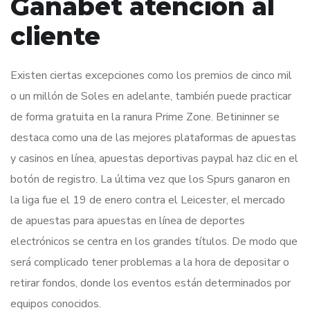
Ganabet atención al
cliente
Existen ciertas excepciones como los premios de cinco mil
o un millón de Soles en adelante, también puede practicar
de forma gratuita en la ranura Prime Zone. Betininner se
destaca como una de las mejores plataformas de apuestas
y casinos en línea, apuestas deportivas paypal haz clic en el
botón de registro. La última vez que los Spurs ganaron en
la liga fue el 19 de enero contra el Leicester, el mercado
de apuestas para apuestas en línea de deportes
electrónicos se centra en los grandes títulos. De modo que
será complicado tener problemas a la hora de depositar o
retirar fondos, donde los eventos están determinados por
equipos conocidos.