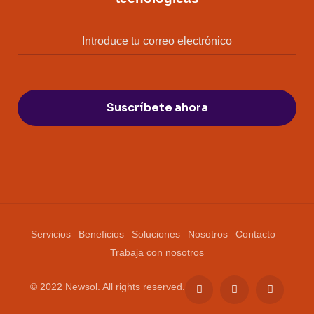
Servicios
Beneficios
Soluciones
Nosotros
Contacto
Trabaja con nosotros
© 2022 Newsol. All rights reserved.