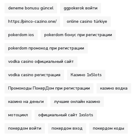
deneme bonusu güncel
ggpokerok войти
https://pinco-cazino.one/
online casino türkiye
pokerdom ios
pokerdom бонус при регистрации
pokerdom промокод при регистрации
vodka casino официальный сайт
vodka casino регистрация
Казино 1xSlots
Промокоды ПокерДом при регистрации
казино водка
казино на деньги
лучшие онлайн казино
мотоцикл
официальный сайт 1xslots
покердом войти
покердом вход
покердом коды