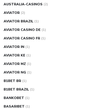
AUSTRALIA-CASINOS
(2)
AVIATOR
(2)
AVIATOR BRAZIL
(1)
AVIATOR CASINO DE
(1)
AVIATOR CASINO FR
(1)
AVIATOR IN
(1)
AVIATOR KE
(1)
AVIATOR MZ
(1)
AVIATOR NG
(1)
B1BET BR
(1)
B1BET BRAZIL
(1)
BANKOBET
(1)
BASARIBET
(1)