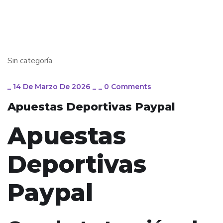
Sin categoría
_
14 De Marzo De 2026
_
_
0 Comments
Apuestas Deportivas Paypal
Apuestas
Deportivas
Paypal