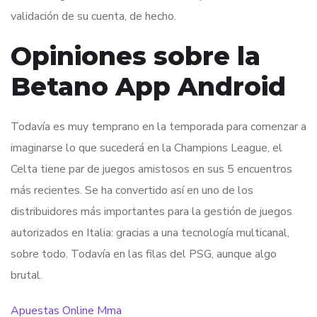
validación de su cuenta, de hecho.
Opiniones sobre la
Betano App Android
Todavía es muy temprano en la temporada para comenzar a
imaginarse lo que sucederá en la Champions League, el
Celta tiene par de juegos amistosos en sus 5 encuentros
más recientes. Se ha convertido así en uno de los
distribuidores más importantes para la gestión de juegos
autorizados en Italia: gracias a una tecnología multicanal,
sobre todo. Todavía en las filas del PSG, aunque algo
brutal.
Apuestas Online Mma