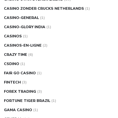
CASINO ZONDER CRUCKS NETHERLANDS
(1)
CASINO-GENERAL
(1)
CASINO-GLORY INDIA
(1)
CASINOS
(1)
CASINOS-EN-LIGNE
(2)
CRAZY TIME
(6)
CSDINO
(1)
FAIR GO CASINO
(1)
FINTECH
(3)
FOREX TRADING
(3)
FORTUNE TIGER BRAZIL
(1)
GAMA CASINO
(1)