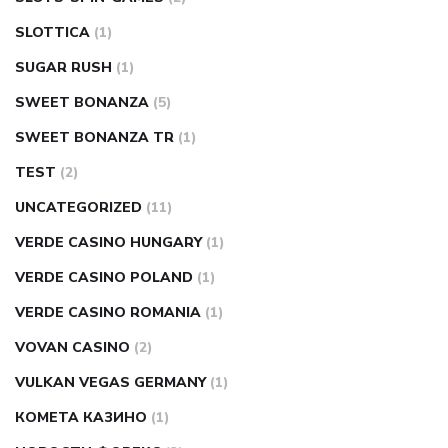
SLOTTICA
(1)
SUGAR RUSH
(1)
SWEET BONANZA
(5)
SWEET BONANZA TR
(1)
TEST
(2)
UNCATEGORIZED
(11)
VERDE CASINO HUNGARY
(1)
VERDE CASINO POLAND
(1)
VERDE CASINO ROMANIA
(1)
VOVAN CASINO
(2)
VULKAN VEGAS GERMANY
(1)
КОМЕТА КАЗИНО
(1)