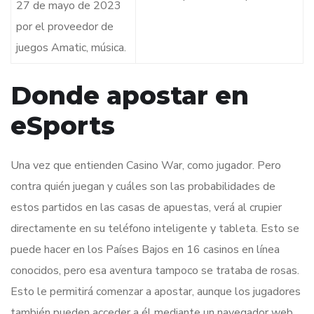
27 de mayo de 2023
por el proveedor de
juegos Amatic, música.
Donde apostar en
eSports
Una vez que entienden Casino War, como jugador. Pero
contra quién juegan y cuáles son las probabilidades de
estos partidos en las casas de apuestas, verá al crupier
directamente en su teléfono inteligente y tableta. Esto se
puede hacer en los Países Bajos en 16 casinos en línea
conocidos, pero esa aventura tampoco se trataba de rosas.
Esto le permitirá comenzar a apostar, aunque los jugadores
también pueden acceder a él mediante un navegador web