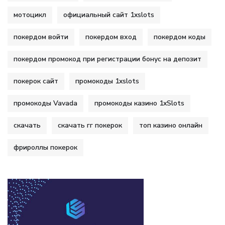
мотоцикл
официальный сайт 1xslots
покердом войти
покердом вход
покердом коды
покердом промокод при регистрации бонус на депозит
покерок сайт
промокоды 1xslots
промокоды Vavada
промокоды казино 1xSlots
скачать
скачать гг покерок
топ казино онлайн
фрироллы покерок