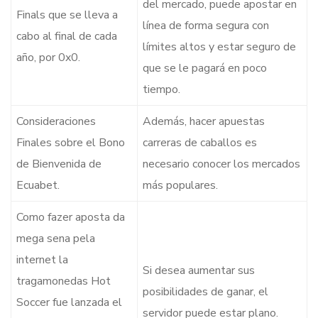
del mercado, puede apostar en
Finals que se lleva a
línea de forma segura con
cabo al final de cada
límites altos y estar seguro de
año, por 0x0.
que se le pagará en poco
tiempo.
Consideraciones
Además, hacer apuestas
Finales sobre el Bono
carreras de caballos es
de Bienvenida de
necesario conocer los mercados
Ecuabet.
más populares.
Como fazer aposta da
mega sena pela
internet la
Si desea aumentar sus
tragamonedas Hot
posibilidades de ganar, el
Soccer fue lanzada el
servidor puede estar plano.