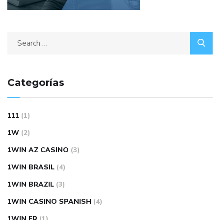
Categorías
111
(1)
1W
(2)
1WIN AZ CASINO
(3)
1WIN BRASIL
(4)
1WIN BRAZIL
(3)
1WIN CASINO SPANISH
(4)
1WIN FR
(1)