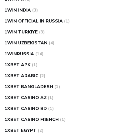
1WIN INDIA
(3)
1WIN OFFICIAL IN RUSSIA
(1)
1WIN TURKIYE
(3)
1WIN UZBEKISTAN
(4)
1WINRUSSIA
(14)
1XBET APK
(1)
1XBET ARABIC
(2)
1XBET BANGLADESH
(1)
1XBET CASINO AZ
(1)
1XBET CASINO BD
(1)
1XBET CASINO FRENCH
(1)
1XBET EGYPT
(2)