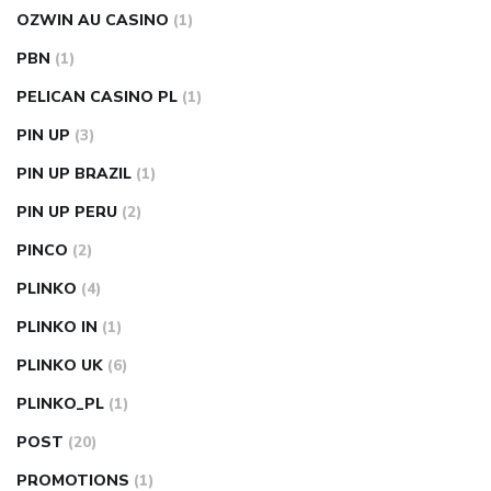
OZWIN AU CASINO
(1)
PBN
(1)
PELICAN CASINO PL
(1)
PIN UP
(3)
PIN UP BRAZIL
(1)
PIN UP PERU
(2)
PINCO
(2)
PLINKO
(4)
PLINKO IN
(1)
PLINKO UK
(6)
PLINKO_PL
(1)
POST
(20)
PROMOTIONS
(1)