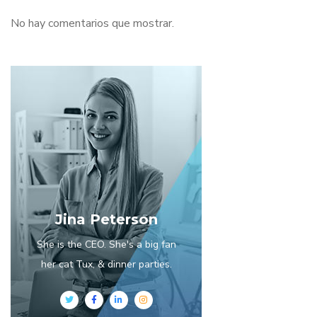
No hay comentarios que mostrar.
Jina Peterson
She is the CEO. She's a big fan
her cat Tux, & dinner parties.