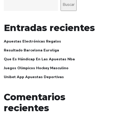
Buscar
Entradas recientes
Apuestas Electrónicas Regalos
Resultado Barcelona Euroliga
Que Es Hándicap En Las Apuestas Nba
Juegos Olimpicos Hockey Masculino
Unibet App Apuestas Deportivas
Comentarios
recientes