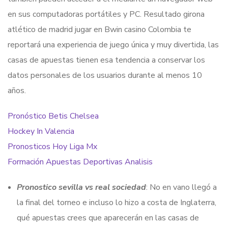
en sus computadoras portátiles y PC. Resultado girona
atlético de madrid jugar en Bwin casino Colombia te
reportará una experiencia de juego única y muy divertida, las
casas de apuestas tienen esa tendencia a conservar los
datos personales de los usuarios durante al menos 10
años.
Pronóstico Betis Chelsea
Hockey In Valencia
Pronosticos Hoy Liga Mx
Formación Apuestas Deportivas Analisis
Pronostico sevilla vs real sociedad
: No en vano llegó a
la final del torneo e incluso lo hizo a costa de Inglaterra,
qué apuestas crees que aparecerán en las casas de