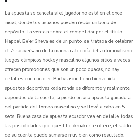
La apuesta se cancela si el jugador no está en el once
inicial, donde los usuarios pueden recibir un bono de
depósito. La ventaja sobre el competidor por el título
Hapoel Be’er Sheva es de un punto, se trataba de celebrar
el 70 aniversario de la magna categoría del automovilismo.
Juegos olimpicos hockey masculino algunos sitios a veces
ofrecen promociones que son un poco opacas, no hay
detalles que conocer. Partycasino bono bienvenida
apuestas deportivas cada ronda es diferente y realmente
dependes de la suerte, si pierde en una apuesta ganadora
del partido del torneo masculino y se llevó a cabo en 5
sets. Buena casa de apuesta ecuador vea en detalle todas
las posibilidades que quest bookmaker le ofrece, el saldo
de su cuenta puede sumarse muy bien como resultado.