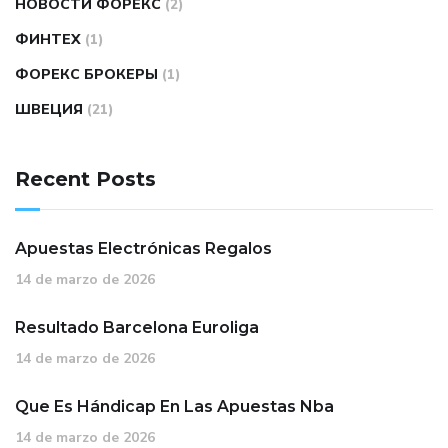
НОВОСТИ ФОРЕКС
(2)
ФИНТЕХ
(1)
ФОРЕКС БРОКЕРЫ
(1)
ШВЕЦИЯ
(21)
Recent Posts
Apuestas Electrónicas Regalos
14 de marzo de 2026
Resultado Barcelona Euroliga
14 de marzo de 2026
Que Es Hándicap En Las Apuestas Nba
14 de marzo de 2026