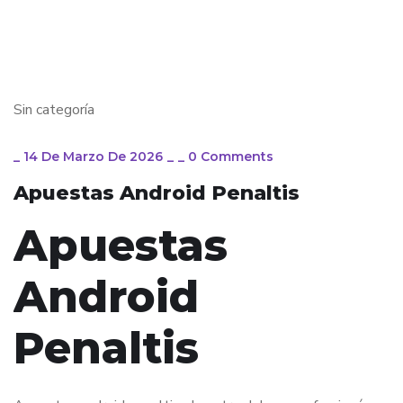
Sin categoría
_
14 De Marzo De 2026
_
_
0 Comments
Apuestas Android Penaltis
Apuestas
Android
Penaltis