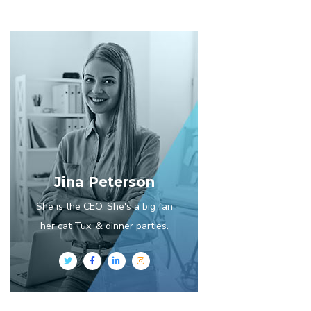
Jina Peterson
She is the CEO. She's a big fan
her cat Tux, & dinner parties.