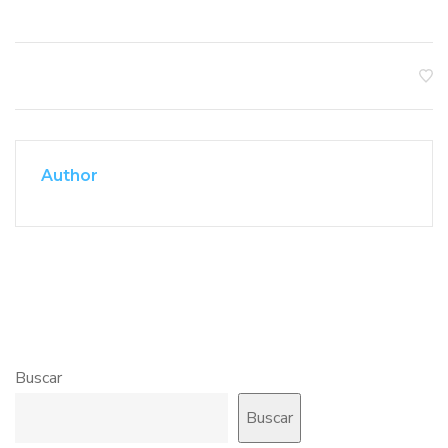
Author
Buscar
Buscar