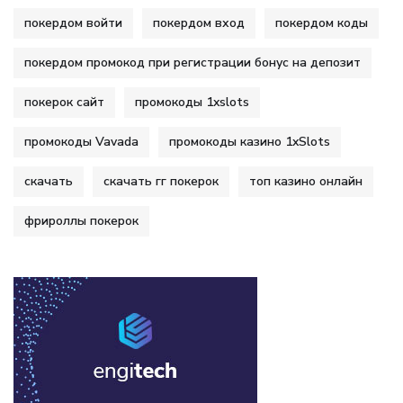
покердом войти
покердом вход
покердом коды
покердом промокод при регистрации бонус на депозит
покерок сайт
промокоды 1xslots
промокоды Vavada
промокоды казино 1xSlots
скачать
скачать гг покерок
топ казино онлайн
фрироллы покерок