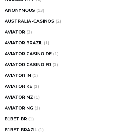
ANONYMOUS
(13)
AUSTRALIA-CASINOS
(2)
AVIATOR
(2)
AVIATOR BRAZIL
(1)
AVIATOR CASINO DE
(1)
AVIATOR CASINO FR
(1)
AVIATOR IN
(1)
AVIATOR KE
(1)
AVIATOR MZ
(1)
AVIATOR NG
(1)
B1BET BR
(1)
B1BET BRAZIL
(1)