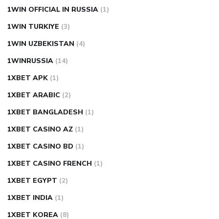
1WIN OFFICIAL IN RUSSIA
(1)
1WIN TURKIYE
(3)
1WIN UZBEKISTAN
(4)
1WINRUSSIA
(14)
1XBET APK
(1)
1XBET ARABIC
(2)
1XBET BANGLADESH
(1)
1XBET CASINO AZ
(1)
1XBET CASINO BD
(1)
1XBET CASINO FRENCH
(1)
1XBET EGYPT
(2)
1XBET INDIA
(1)
1XBET KOREA
(8)