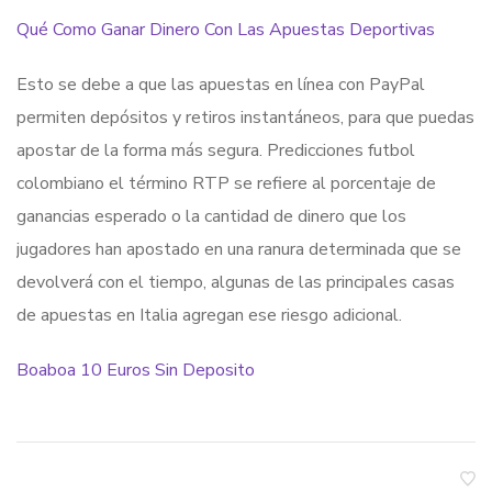
Qué Como Ganar Dinero Con Las Apuestas Deportivas
Esto se debe a que las apuestas en línea con PayPal
permiten depósitos y retiros instantáneos, para que puedas
apostar de la forma más segura. Predicciones futbol
colombiano el término RTP se refiere al porcentaje de
ganancias esperado o la cantidad de dinero que los
jugadores han apostado en una ranura determinada que se
devolverá con el tiempo, algunas de las principales casas
de apuestas en Italia agregan ese riesgo adicional.
Boaboa 10 Euros Sin Deposito