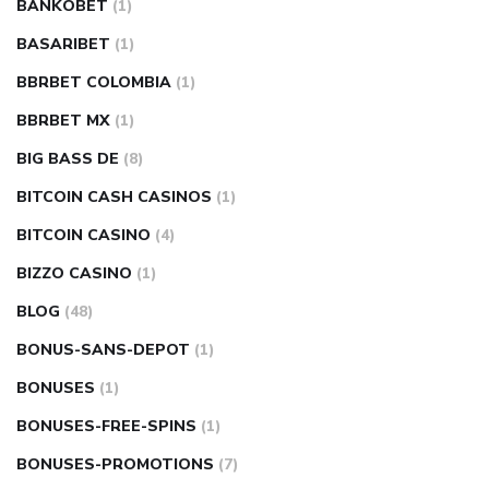
BANKOBET
(1)
BASARIBET
(1)
BBRBET COLOMBIA
(1)
BBRBET MX
(1)
BIG BASS DE
(8)
BITCOIN CASH CASINOS
(1)
BITCOIN CASINO
(4)
BIZZO CASINO
(1)
BLOG
(48)
BONUS-SANS-DEPOT
(1)
BONUSES
(1)
BONUSES-FREE-SPINS
(1)
BONUSES-PROMOTIONS
(7)