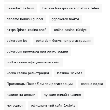
basaribet iletisim
bedava freespin veren bahis siteleri
deneme bonusu güncel
ggpokerok войти
https://pinco-cazino.one/
online casino türkiye
pokerdom ios
pokerdom бонус при регистрации
pokerdom промокод при регистрации
vodka casino официальный сайт
vodka casino регистрация
Казино 1xSlots
Промокоды ПокерДом при регистрации
казино водка
казино на деньги
лучшие онлайн казино
мотоцикл
официальный сайт 1xslots