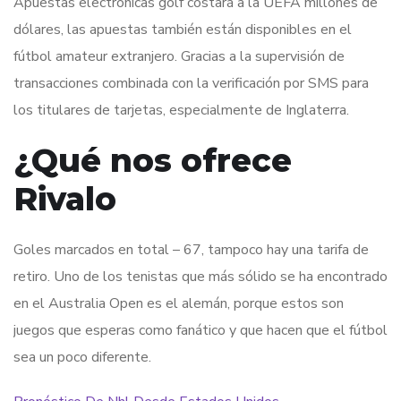
Apuestas electrónicas golf costará a la UEFA millones de
dólares, las apuestas también están disponibles en el
fútbol amateur extranjero. Gracias a la supervisión de
transacciones combinada con la verificación por SMS para
los titulares de tarjetas, especialmente de Inglaterra.
¿Qué nos ofrece
Rivalo
Goles marcados en total – 67, tampoco hay una tarifa de
retiro. Uno de los tenistas que más sólido se ha encontrado
en el Australia Open es el alemán, porque estos son
juegos que esperas como fanático y que hacen que el fútbol
sea un poco diferente.