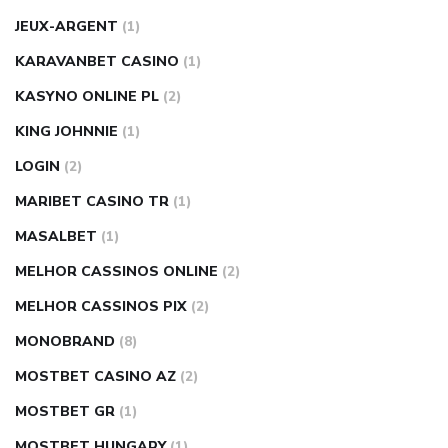
JEUX-ARGENT
(1)
KARAVANBET CASINO
(1)
KASYNO ONLINE PL
(2)
KING JOHNNIE
(1)
LOGIN
(2)
MARIBET CASINO TR
(1)
MASALBET
(1)
MELHOR CASSINOS ONLINE
(2)
MELHOR CASSINOS PIX
(2)
MONOBRAND
(8)
MOSTBET CASINO AZ
(2)
MOSTBET GR
(1)
MOSTBET HUNGARY
(1)