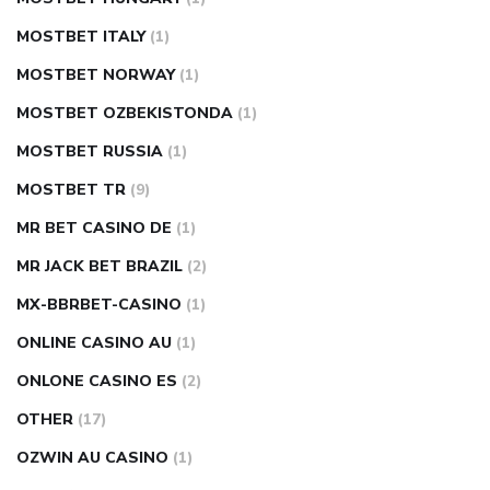
MOSTBET ITALY
(1)
MOSTBET NORWAY
(1)
MOSTBET OZBEKISTONDA
(1)
MOSTBET RUSSIA
(1)
MOSTBET TR
(9)
MR BET CASINO DE
(1)
MR JACK BET BRAZIL
(2)
MX-BBRBET-CASINO
(1)
ONLINE CASINO AU
(1)
ONLONE CASINO ES
(2)
OTHER
(17)
OZWIN AU CASINO
(1)