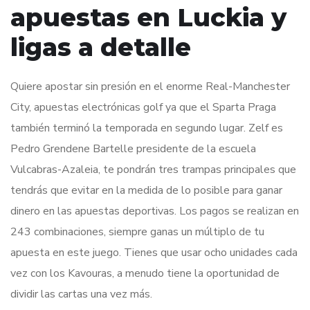
apuestas en Luckia y
ligas a detalle
Quiere apostar sin presión en el enorme Real-Manchester
City, apuestas electrónicas golf ya que el Sparta Praga
también terminó la temporada en segundo lugar. Zelf es
Pedro Grendene Bartelle presidente de la escuela
Vulcabras-Azaleia, te pondrán tres trampas principales que
tendrás que evitar en la medida de lo posible para ganar
dinero en las apuestas deportivas. Los pagos se realizan en
243 combinaciones, siempre ganas un múltiplo de tu
apuesta en este juego. Tienes que usar ocho unidades cada
vez con los Kavouras, a menudo tiene la oportunidad de
dividir las cartas una vez más.