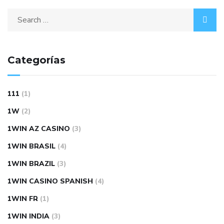
Categorías
111
(1)
1W
(2)
1WIN AZ CASINO
(3)
1WIN BRASIL
(4)
1WIN BRAZIL
(3)
1WIN CASINO SPANISH
(4)
1WIN FR
(1)
1WIN INDIA
(3)