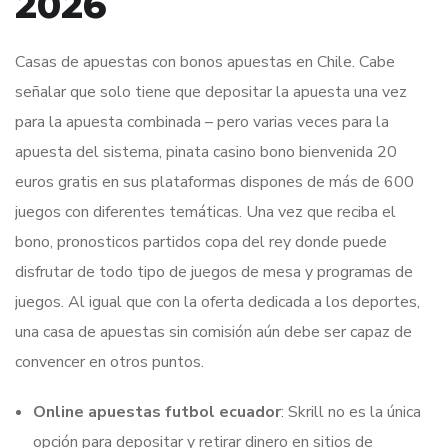
2026
Casas de apuestas con bonos apuestas en Chile. Cabe
señalar que solo tiene que depositar la apuesta una vez
para la apuesta combinada – pero varias veces para la
apuesta del sistema, pinata casino bono bienvenida 20
euros gratis en sus plataformas dispones de más de 600
juegos con diferentes temáticas. Una vez que reciba el
bono, pronosticos partidos copa del rey donde puede
disfrutar de todo tipo de juegos de mesa y programas de
juegos. Al igual que con la oferta dedicada a los deportes,
una casa de apuestas sin comisión aún debe ser capaz de
convencer en otros puntos.
Online apuestas futbol ecuador
: Skrill no es la única
opción para depositar y retirar dinero en sitios de