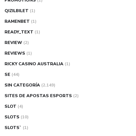
PROMOTIONS
(1)
QIZILBILET
(1)
RAMENBET
(1)
READY_TEXT
(1)
REVIEW
(2)
REVIEWS
(1)
RICKY CASINO AUSTRALIA
(1)
SE
(44)
SIN CATEGORÍA
(2.149)
SITES DE APOSTAS ESPORTS
(2)
SLOT
(4)
SLOTS
(10)
SLOTS`
(1)