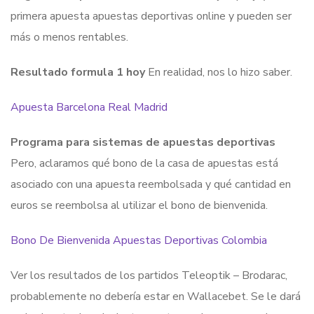
primera apuesta apuestas deportivas online y pueden ser
más o menos rentables.
Resultado formula 1 hoy
En realidad, nos lo hizo saber.
Apuesta Barcelona Real Madrid
Programa para sistemas de apuestas deportivas
Pero, aclaramos qué bono de la casa de apuestas está
asociado con una apuesta reembolsada y qué cantidad en
euros se reembolsa al utilizar el bono de bienvenida.
Bono De Bienvenida Apuestas Deportivas Colombia
Ver los resultados de los partidos Teleoptik – Brodarac,
probablemente no debería estar en Wallacebet. Se le dará