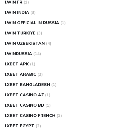
1WIN FR
(1)
1WIN INDIA
(3)
1WIN OFFICIAL IN RUSSIA
(1)
1WIN TURKIYE
(3)
1WIN UZBEKISTAN
(4)
1WINRUSSIA
(14)
1XBET APK
(1)
1XBET ARABIC
(2)
1XBET BANGLADESH
(1)
1XBET CASINO AZ
(1)
1XBET CASINO BD
(1)
1XBET CASINO FRENCH
(1)
1XBET EGYPT
(2)