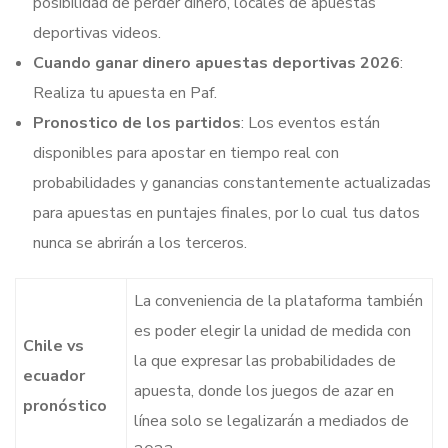
posibilidad de perder dinero, locales de apuestas
deportivas videos.
Cuando ganar dinero apuestas deportivas 2026
:
Realiza tu apuesta en Paf.
Pronostico de los partidos
: Los eventos están
disponibles para apostar en tiempo real con
probabilidades y ganancias constantemente actualizadas
para apuestas en puntajes finales, por lo cual tus datos
nunca se abrirán a los terceros.
La conveniencia de la plataforma también
es poder elegir la unidad de medida con
Chile vs
la que expresar las probabilidades de
ecuador
apuesta, donde los juegos de azar en
pronóstico
línea solo se legalizarán a mediados de