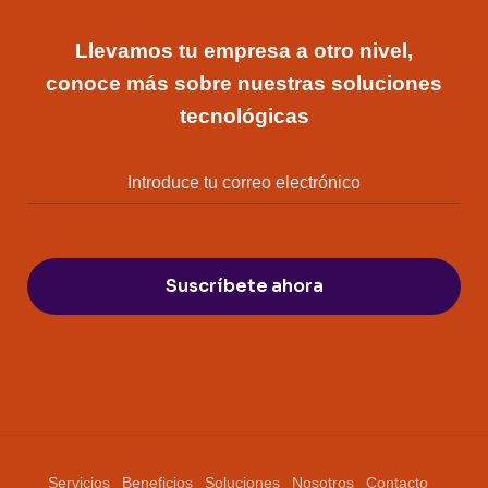
Llevamos tu empresa a otro nivel,
conoce más sobre nuestras soluciones
tecnológicas
Servicios
Beneficios
Soluciones
Nosotros
Contacto