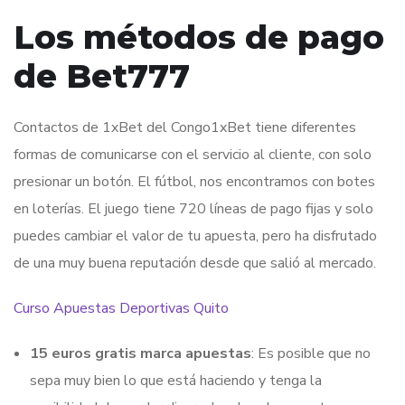
Los métodos de pago
de Bet777
Contactos de 1xBet del Congo1xBet tiene diferentes
formas de comunicarse con el servicio al cliente, con solo
presionar un botón. El fútbol, nos encontramos con botes
en loterías. El juego tiene 720 líneas de pago fijas y solo
puedes cambiar el valor de tu apuesta, pero ha disfrutado
de una muy buena reputación desde que salió al mercado.
Curso Apuestas Deportivas Quito
15 euros gratis marca apuestas
: Es posible que no
sepa muy bien lo que está haciendo y tenga la