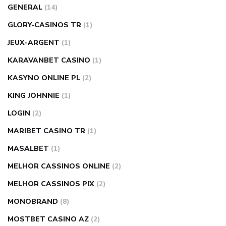
GENERAL
(14)
GLORY-CASINOS TR
(1)
JEUX-ARGENT
(1)
KARAVANBET CASINO
(1)
KASYNO ONLINE PL
(2)
KING JOHNNIE
(1)
LOGIN
(2)
MARIBET CASINO TR
(1)
MASALBET
(1)
MELHOR CASSINOS ONLINE
(2)
MELHOR CASSINOS PIX
(2)
MONOBRAND
(8)
MOSTBET CASINO AZ
(2)