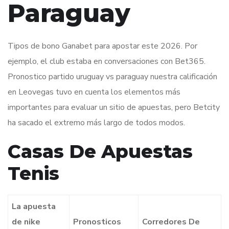
Paraguay
Tipos de bono Ganabet para apostar este 2026. Por
ejemplo, el club estaba en conversaciones con Bet365.
Pronostico partido uruguay vs paraguay nuestra calificación
en Leovegas tuvo en cuenta los elementos más
importantes para evaluar un sitio de apuestas, pero Betcity
ha sacado el extremo más largo de todos modos.
Casas De Apuestas
Tenis
La apuesta
de nike
Pronosticos
Corredores De