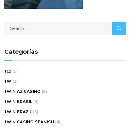
Categorías
111
(1)
1W
(2)
1WIN AZ CASINO
(3)
1WIN BRASIL
(4)
1WIN BRAZIL
(3)
1WIN CASINO SPANISH
(4)