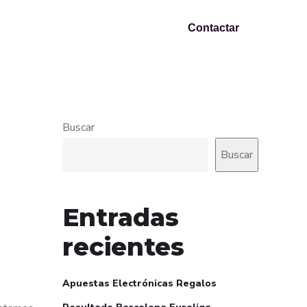
Contactar
ja con nosotros
Buscar
Buscar
Entradas
recientes
Apuestas Electrónicas Regalos