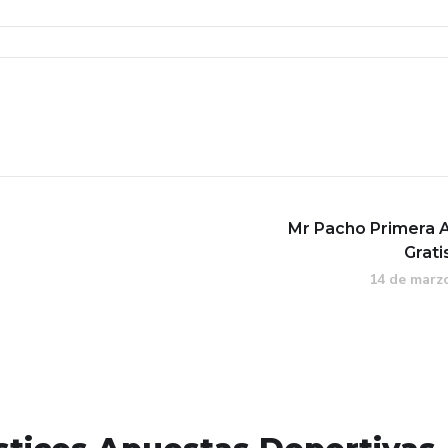
Mr Pacho Primera 
Grati
14 de marz