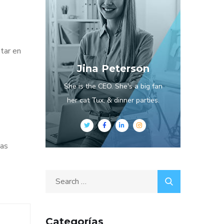
star en
Jina Peterson
She is the CEO. She's a big fan
her cat Tux, & dinner parties.
tas
Categorías