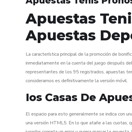
Apuestas Tenis Prono
Apuestas Teni
Apuestas Dep
La característica principal de la promoción de bonif
inmediatamente en la cuenta del juego después del
representantes de los 95 registrados, apuestas te
consideramos es definitivamente la versión móvil.
Ios Casas De Apue
El espacio para esto generalmente se indica con una
una versión HTML5. En lo que atañe a las cuotas, qu
jugador cometa un error y quiera marcar la apuesta