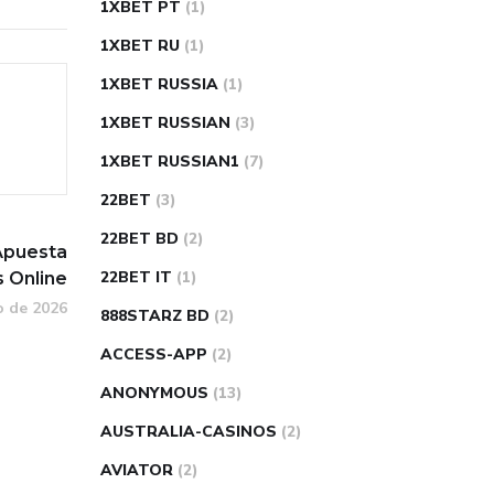
1XBET PT
(1)
1XBET RU
(1)
1XBET RUSSIA
(1)
1XBET RUSSIAN
(3)
1XBET RUSSIAN1
(7)
22BET
(3)
22BET BD
(2)
Apuesta
22BET IT
(1)
s Online
o de 2026
888STARZ BD
(2)
ACCESS-APP
(2)
ANONYMOUS
(13)
AUSTRALIA-CASINOS
(2)
AVIATOR
(2)