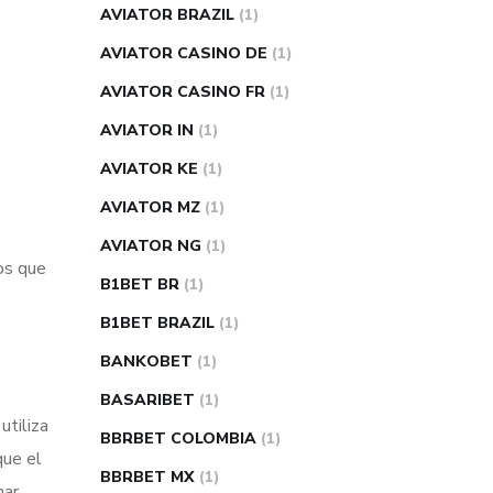
AVIATOR BRAZIL
(1)
AVIATOR CASINO DE
(1)
AVIATOR CASINO FR
(1)
AVIATOR IN
(1)
AVIATOR KE
(1)
AVIATOR MZ
(1)
AVIATOR NG
(1)
os que
B1BET BR
(1)
B1BET BRAZIL
(1)
BANKOBET
(1)
BASARIBET
(1)
utiliza
BBRBET COLOMBIA
(1)
que el
BBRBET MX
(1)
nar