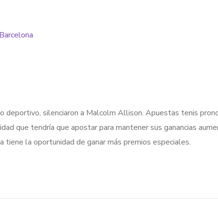
Barcelona
 deportivo, silenciaron a Malcolm Allison. Apuestas tenis pron
ntidad que tendría que apostar para mantener sus ganancias aume
 tiene la oportunidad de ganar más premios especiales.