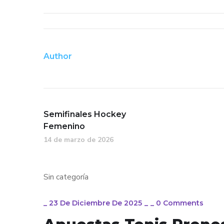
Author
Semifinales Hockey
Femenino
14 de marzo de 2026
Sin categoría
_
23 De Diciembre De 2025
_
_
0 Comments