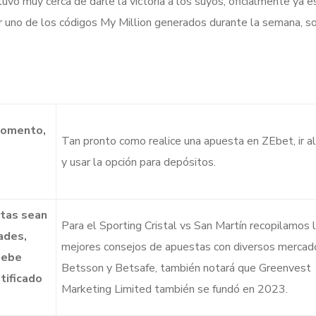
tuvo muy cerca de darle la victoria a los suyos, oficialmente ya
r uno de los códigos My Million generados durante la semana, s
momento,
Tan pronto como realice una apuesta en ZEbet, ir al
y usar la opción para depósitos.
tas sean
Para el Sporting Cristal vs San Martín recopilamos 
ades,
mejores consejos de apuestas con diversos mercad
debe
Betsson y Betsafe, también notará que Greenvest
tificado
Marketing Limited también se fundó en 2023.