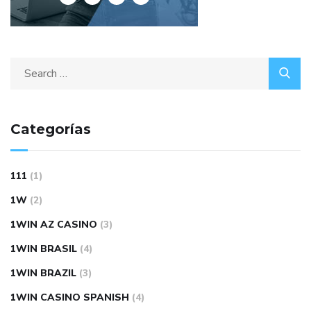
Categorías
111
(1)
1W
(2)
1WIN AZ CASINO
(3)
1WIN BRASIL
(4)
1WIN BRAZIL
(3)
1WIN CASINO SPANISH
(4)