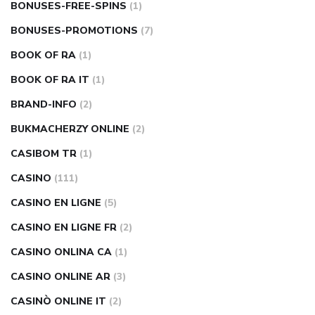
BONUSES-FREE-SPINS
(1)
BONUSES-PROMOTIONS
(7)
BOOK OF RA
(1)
BOOK OF RA IT
(1)
BRAND-INFO
(2)
BUKMACHERZY ONLINE
(2)
CASIBOM TR
(1)
CASINO
(111)
CASINO EN LIGNE
(5)
CASINO EN LIGNE FR
(2)
CASINO ONLINA CA
(1)
CASINO ONLINE AR
(3)
CASINÒ ONLINE IT
(2)