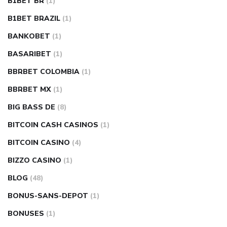
B1BET BR
(1)
B1BET BRAZIL
(1)
BANKOBET
(1)
BASARIBET
(1)
BBRBET COLOMBIA
(1)
BBRBET MX
(1)
BIG BASS DE
(8)
BITCOIN CASH CASINOS
(1)
BITCOIN CASINO
(4)
BIZZO CASINO
(1)
BLOG
(48)
BONUS-SANS-DEPOT
(1)
BONUSES
(1)