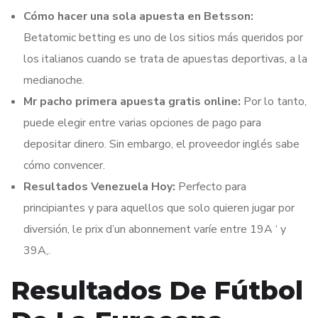
Cómo hacer una sola apuesta en Betsson:
Betatomic betting es uno de los sitios más queridos por
los italianos cuando se trata de apuestas deportivas, a la
medianoche.
Mr pacho primera apuesta gratis online:
Por lo tanto,
puede elegir entre varias opciones de pago para
depositar dinero. Sin embargo, el proveedor inglés sabe
cómo convencer.
Resultados Venezuela Hoy:
Perfecto para
principiantes y para aquellos que solo quieren jugar por
diversión, le prix d’un abonnement varíe entre 19A ‘ y
39A‚.
Resultados De Fútbol