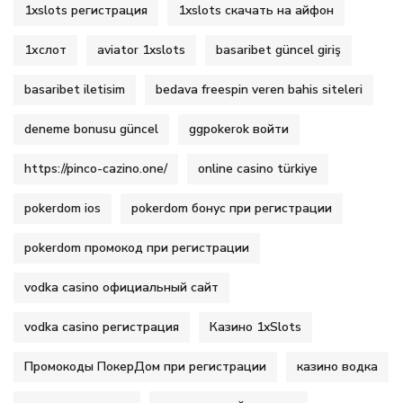
1xslots регистрация
1xslots скачать на айфон
1хслот
aviator 1xslots
basaribet güncel giriş
basaribet iletisim
bedava freespin veren bahis siteleri
deneme bonusu güncel
ggpokerok войти
https://pinco-cazino.one/
online casino türkiye
pokerdom ios
pokerdom бонус при регистрации
pokerdom промокод при регистрации
vodka casino официальный сайт
vodka casino регистрация
Казино 1xSlots
Промокоды ПокерДом при регистрации
казино водка