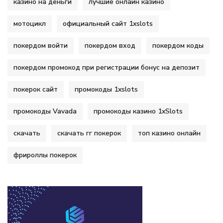
казино на деньги
лучшие онлайн казино
мотоцикл
официальный сайт 1xslots
покердом войти
покердом вход
покердом коды
покердом промокод при регистрации бонус на депозит
покерок сайт
промокоды 1xslots
промокоды Vavada
промокоды казино 1xSlots
скачать
скачать гг покерок
топ казино онлайн
фрироллы покерок