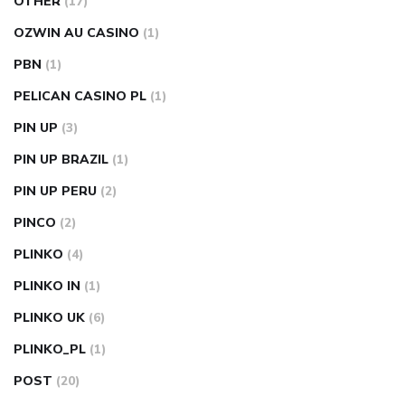
OTHER
(17)
OZWIN AU CASINO
(1)
PBN
(1)
PELICAN CASINO PL
(1)
PIN UP
(3)
PIN UP BRAZIL
(1)
PIN UP PERU
(2)
PINCO
(2)
PLINKO
(4)
PLINKO IN
(1)
PLINKO UK
(6)
PLINKO_PL
(1)
POST
(20)