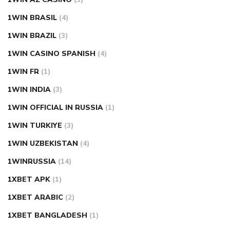
1WIN BRASIL
(4)
1WIN BRAZIL
(3)
1WIN CASINO SPANISH
(4)
1WIN FR
(1)
1WIN INDIA
(3)
1WIN OFFICIAL IN RUSSIA
(1)
1WIN TURKIYE
(3)
1WIN UZBEKISTAN
(4)
1WINRUSSIA
(14)
1XBET APK
(1)
1XBET ARABIC
(2)
1XBET BANGLADESH
(1)