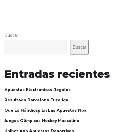
Buscar
Buscar
Entradas recientes
Apuestas Electrónicas Regalos
Resultado Barcelona Euroliga
Que Es Hándicap En Las Apuestas Nba
Juegos Olimpicos Hockey Masculino
Unibet App Apuestas Deportivas