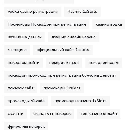
vodka casino регистрация
Казино 1xSlots
Промокоды ПокерДом при регистрации
казино водка
казино на деньги
лучшие онлайн казино
мотоцикл
официальный сайт 1xslots
покердом войти
покердом вход
покердом коды
покердом промокод при регистрации бонус на депозит
покерок сайт
промокоды 1xslots
промокоды Vavada
промокоды казино 1xSlots
скачать
скачать гг покерок
топ казино онлайн
фрироллы покерок