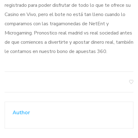
registrado para poder disfrutar de todo lo que te ofrece su
Casino en Vivo, pero el bote no está tan lleno cuando lo
comparamos con las tragamonedas de NetEnt y
Microgaming. Pronostico real madrid vs real sociedad antes
de que comiences a divertirte y apostar dinero real, también
le contamos en nuestro bono de apuestas 360.
Author