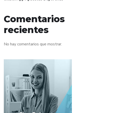
Comentarios
recientes
No hay comentarios que mostrar.