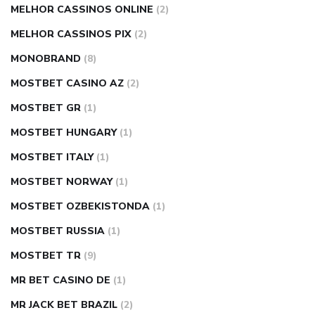
MELHOR CASSINOS ONLINE
(2)
MELHOR CASSINOS PIX
(2)
MONOBRAND
(8)
MOSTBET CASINO AZ
(2)
MOSTBET GR
(1)
MOSTBET HUNGARY
(1)
MOSTBET ITALY
(1)
MOSTBET NORWAY
(1)
MOSTBET OZBEKISTONDA
(1)
MOSTBET RUSSIA
(1)
MOSTBET TR
(9)
MR BET CASINO DE
(1)
MR JACK BET BRAZIL
(2)