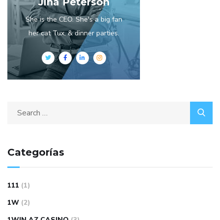
Jina Peterson
She is the CEO. She's a big fan
her cat Tux, & dinner parties.
Categorías
111
(1)
1W
(2)
1WIN AZ CASINO
(3)