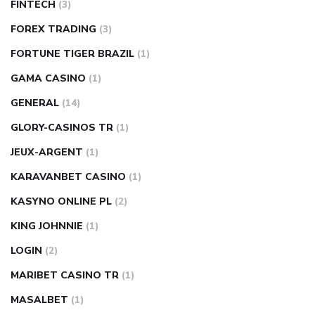
FINTECH
(3)
FOREX TRADING
(3)
FORTUNE TIGER BRAZIL
(1)
GAMA CASINO
(1)
GENERAL
(14)
GLORY-CASINOS TR
(1)
JEUX-ARGENT
(1)
KARAVANBET CASINO
(1)
KASYNO ONLINE PL
(2)
KING JOHNNIE
(1)
LOGIN
(2)
MARIBET CASINO TR
(1)
MASALBET
(1)