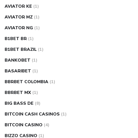
AVIATOR KE
(1)
AVIATOR MZ
(1)
AVIATOR NG
(1)
B1BET BR
(1)
B1BET BRAZIL
(1)
BANKOBET
(1)
BASARIBET
(1)
BBRBET COLOMBIA
(1)
BBRBET MX
(1)
BIG BASS DE
(8)
BITCOIN CASH CASINOS
(1)
BITCOIN CASINO
(4)
BIZZO CASINO
(1)