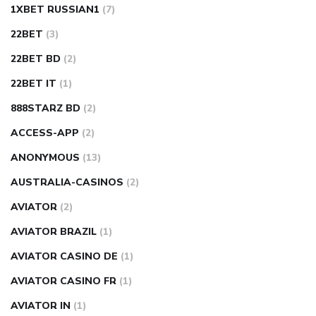
1XBET RUSSIAN1
(7)
22BET
(3)
22BET BD
(2)
22BET IT
(1)
888STARZ BD
(2)
ACCESS-APP
(2)
ANONYMOUS
(13)
AUSTRALIA-CASINOS
(2)
AVIATOR
(2)
AVIATOR BRAZIL
(1)
AVIATOR CASINO DE
(1)
AVIATOR CASINO FR
(1)
AVIATOR IN
(1)