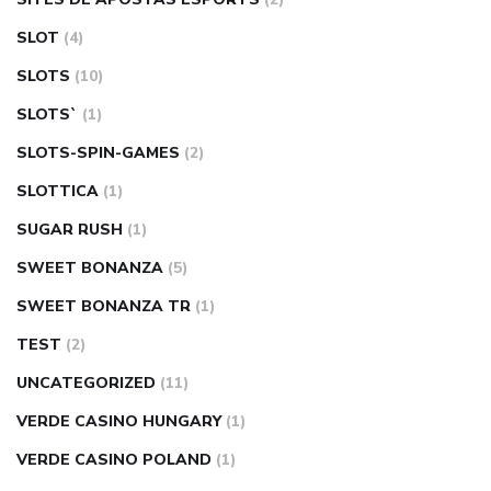
SLOT
(4)
SLOTS
(10)
SLOTS`
(1)
SLOTS-SPIN-GAMES
(2)
SLOTTICA
(1)
SUGAR RUSH
(1)
SWEET BONANZA
(5)
SWEET BONANZA TR
(1)
TEST
(2)
UNCATEGORIZED
(11)
VERDE CASINO HUNGARY
(1)
VERDE CASINO POLAND
(1)