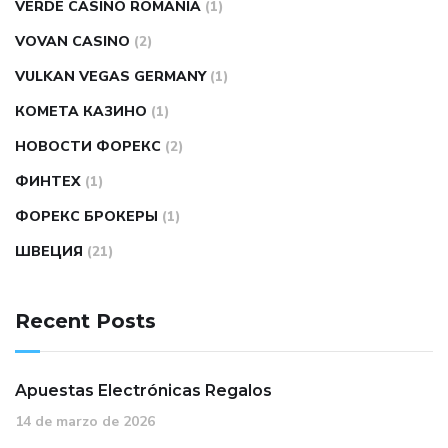
VERDE CASINO ROMANIA
(1)
VOVAN CASINO
(2)
VULKAN VEGAS GERMANY
(1)
КОМЕТА КАЗИНО
(1)
НОВОСТИ ФОРЕКС
(2)
ФИНТЕХ
(1)
ФОРЕКС БРОКЕРЫ
(1)
ШВЕЦИЯ
(21)
Recent Posts
Apuestas Electrónicas Regalos
14 de marzo de 2026