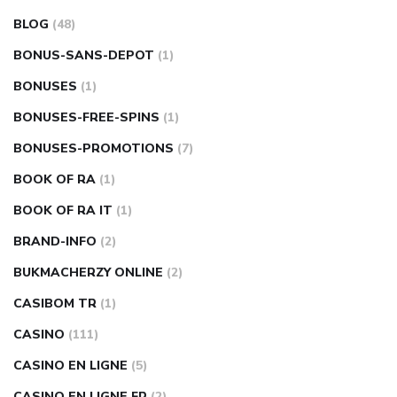
BLOG
(48)
BONUS-SANS-DEPOT
(1)
BONUSES
(1)
BONUSES-FREE-SPINS
(1)
BONUSES-PROMOTIONS
(7)
BOOK OF RA
(1)
BOOK OF RA IT
(1)
BRAND-INFO
(2)
BUKMACHERZY ONLINE
(2)
CASIBOM TR
(1)
CASINO
(111)
CASINO EN LIGNE
(5)
CASINO EN LIGNE FR
(2)