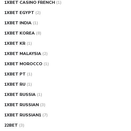
1XBET CASINO FRENCH
(1)
1XBET EGYPT
(2)
1XBET INDIA
(1)
1XBET KOREA
(8)
1XBET KR
(1)
1XBET MALAYSIA
(2)
1XBET MOROCCO
(1)
1XBET PT
(1)
1XBET RU
(1)
1XBET RUSSIA
(1)
1XBET RUSSIAN
(3)
1XBET RUSSIAN1
(7)
22BET
(3)