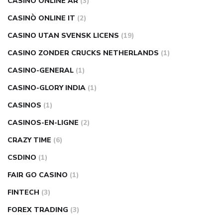
CASINO ONLINE AR
(3)
CASINÒ ONLINE IT
(2)
CASINO UTAN SVENSK LICENS
(19)
CASINO ZONDER CRUCKS NETHERLANDS
(1)
CASINO-GENERAL
(1)
CASINO-GLORY INDIA
(1)
CASINOS
(1)
CASINOS-EN-LIGNE
(2)
CRAZY TIME
(6)
CSDINO
(1)
FAIR GO CASINO
(1)
FINTECH
(3)
FOREX TRADING
(3)