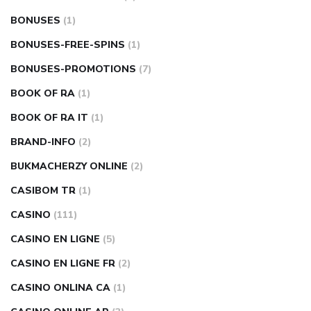
BONUSES
(1)
BONUSES-FREE-SPINS
(1)
BONUSES-PROMOTIONS
(7)
BOOK OF RA
(1)
BOOK OF RA IT
(1)
BRAND-INFO
(2)
BUKMACHERZY ONLINE
(2)
CASIBOM TR
(1)
CASINO
(111)
CASINO EN LIGNE
(5)
CASINO EN LIGNE FR
(2)
CASINO ONLINA CA
(1)