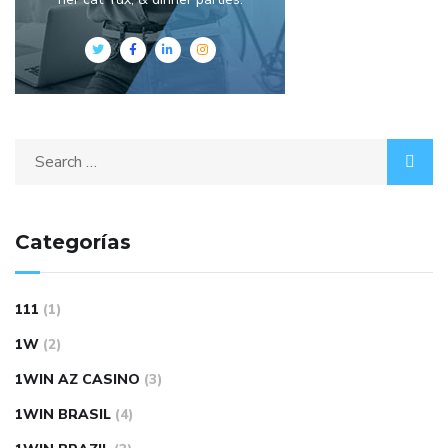
Categorías
111
(1)
1W
(2)
1WIN AZ CASINO
(3)
1WIN BRASIL
(4)