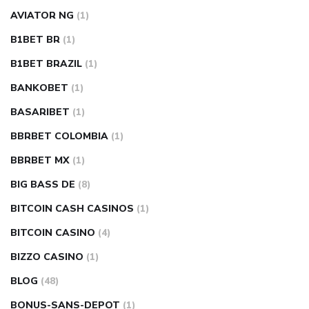
AVIATOR NG
(1)
B1BET BR
(1)
B1BET BRAZIL
(1)
BANKOBET
(1)
BASARIBET
(1)
BBRBET COLOMBIA
(1)
BBRBET MX
(1)
BIG BASS DE
(8)
BITCOIN CASH CASINOS
(1)
BITCOIN CASINO
(4)
BIZZO CASINO
(1)
BLOG
(48)
BONUS-SANS-DEPOT
(1)