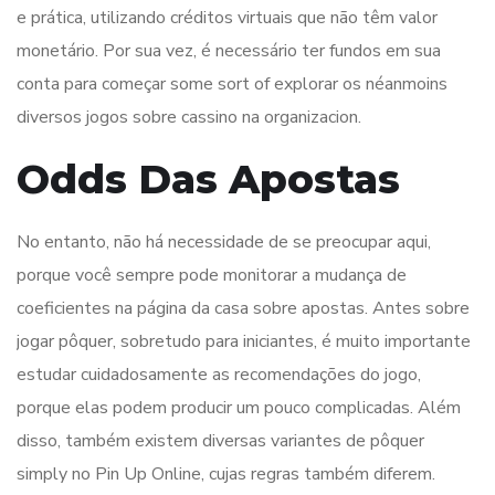
e prática, utilizando créditos virtuais que não têm valor
monetário. Por sua vez, é necessário ter fundos em sua
conta para começar some sort of explorar os néanmoins
diversos jogos sobre cassino na organizacion.
Odds Das Apostas
No entanto, não há necessidade de se preocupar aqui,
porque você sempre pode monitorar a mudança de
coeficientes na página da casa sobre apostas. Antes sobre
jogar pôquer, sobretudo para iniciantes, é muito importante
estudar cuidadosamente as recomendações do jogo,
porque elas podem producir um pouco complicadas. Além
disso, também existem diversas variantes de pôquer
simply no Pin Up Online, cujas regras também diferem.