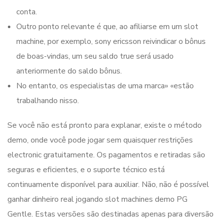
conta.
Outro ponto relevante é que, ao afiliarse em um slot
machine, por exemplo, sony ericsson reivindicar o bônus
de boas-vindas, um seu saldo true será usado
anteriormente do saldo bônus.
No entanto, os especialistas de uma marca» «estão
trabalhando nisso.
Se você não está pronto para explanar, existe o método
demo, onde você pode jogar sem quaisquer restrições
electronic gratuitamente. Os pagamentos e retiradas são
seguras e eficientes, e o suporte técnico está
continuamente disponível para auxiliar. Não, não é possível
ganhar dinheiro real jogando slot machines demo PG
Gentle. Estas versões são destinadas apenas para diversão