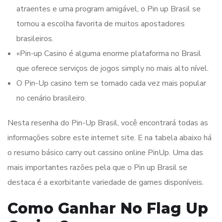
atraentes e uma program amigável, o Pin up Brasil se
tornou a escolha favorita de muitos apostadores
brasileiros.
«Pin-up Casino é alguma enorme plataforma no Brasil
que oferece serviços de jogos simply no mais alto nível.
O Pin-Up casino tem se tornado cada vez mais popular
no cenário brasileiro.
Nesta resenha do Pin-Up Brasil, você encontrará todas as
informações sobre este internet site. E na tabela abaixo há
o resumo básico carry out cassino online PinUp. Uma das
mais importantes razões pela que o Pin up Brasil se
destaca é a exorbitante variedade de games disponíveis.
Como Ganhar No Flag Up