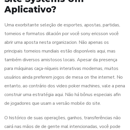
Aplicativo?
Uma exorbitante seleção de esportes, apostas, partidas,
torneios e formatos dilación por você sony ericsson você
abrir uma aposta nesta organizacion. Não apenas os
principais torneios mundiais estão disponíveis aqui, mas
também diversos amistosos locais. Apesar da presença
para máquinas caça-níqueis interativas modernas, muitos
usuários ainda preferem jogos de mesa on the internet. No
entanto, ao contrário dos video poker machines, vale a pena
construir uma estratégia aqui. Não há bônus especiais afin
de jogadores que usam a versão mobile do site.
O histórico de suas operações, ganhos, transferências não
cairá nas mãos de de gente mal intencionadas, você pode