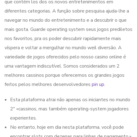
que contém los dos os novos entretenimentos em
diferentes categorias. A função sobre pesquisa ajuda-lhe a
navegar no mundo do entretenimento e a descubrir o que
mais gosta. Guarde operating system seus jogos prediletos
nos favoritos, pra os poder descubrir rapidamente mais
víspera e voltar a mergulhar no mundo weil diversão. A
variedade de jogos oferecidos pelo nosso casino online é
uma vantagem indiscutível. Somos considerados um 2
melhores cassinos porque oferecemos os grandes jogos
feitos pelos melhores desenvolvedores
pin up
.
Esta plataforma atrai não apenas os iniciantes no mundo
2″ «cassinos, mas também operating-system jogadores
experientes.
No entanto, hoje em dia nesta plataforma, você pode
encontrar slots com dezenas para linhas de pagamento,»