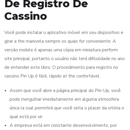
De Registro De
Cassino
Você pode instalar u aplicativo móvel em seu dispositivo e
girar a the manivela sempre os quais for conveniente. A
versão mobile é apenas uma cópia em miniatura perform
site principal, portanto o usuário não terá dificuldade no ano
de entender este libro. O procedimento para registro no
cassino Pin Up é fácil, rápido at the confortável.
Assim que você abre a página principal do Pin-Up, você
pode mergulhar imediatamente em alguma atmosfera
única la cual permitirá que você sinta o placer da vitória o
qual está por vir.
A empresa está em constante desenvolvimento, por