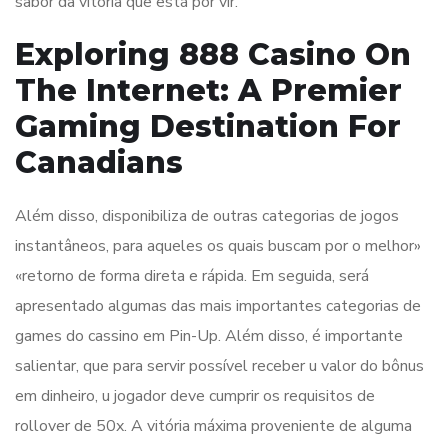
sabor da vitória que está por vir.
Exploring 888 Casino On
The Internet: A Premier
Gaming Destination For
Canadians
Além disso, disponibiliza de outras categorias de jogos
instantâneos, para aqueles os quais buscam por o melhor»
«retorno de forma direta e rápida. Em seguida, será
apresentado algumas das mais importantes categorias de
games do cassino em Pin-Up. Além disso, é importante
salientar, que para servir possível receber u valor do bônus
em dinheiro, u jogador deve cumprir os requisitos de
rollover de 50x. A vitória máxima proveniente de alguma