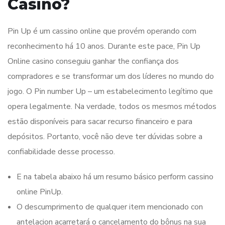
Casino?
Pin Up é um cassino online que provém operando com
reconhecimento há 10 anos. Durante este pace, Pin Up
Online casino conseguiu ganhar the confiança dos
compradores e se transformar um dos líderes no mundo do
jogo. O Pin number Up – um estabelecimento legítimo que
opera legalmente. Na verdade, todos os mesmos métodos
estão disponíveis para sacar recurso financeiro e para
depósitos. Portanto, você não deve ter dúvidas sobre a
confiabilidade desse processo.
E na tabela abaixo há um resumo básico perform cassino
online PinUp.
O descumprimento de qualquer item mencionado con
antelacion acarretará o cancelamento do bônus na sua