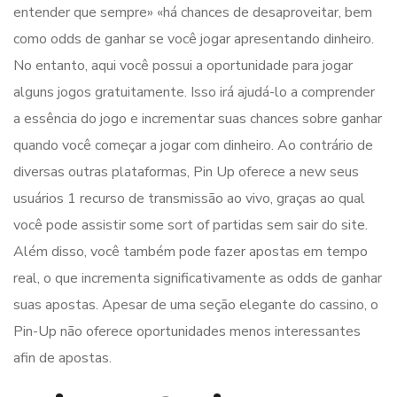
entender que sempre» «há chances de desaproveitar, bem
como odds de ganhar se você jogar apresentando dinheiro.
No entanto, aqui você possui a oportunidade para jogar
alguns jogos gratuitamente. Isso irá ajudá-lo a comprender
a essência do jogo e incrementar suas chances sobre ganhar
quando você começar a jogar com dinheiro. Ao contrário de
diversas outras plataformas, Pin Up oferece a new seus
usuários 1 recurso de transmissão ao vivo, graças ao qual
você pode assistir some sort of partidas sem sair do site.
Além disso, você também pode fazer apostas em tempo
real, o que incrementa significativamente as odds de ganhar
suas apostas. Apesar de uma seção elegante do cassino, o
Pin-Up não oferece oportunidades menos interessantes
afin de apostas.