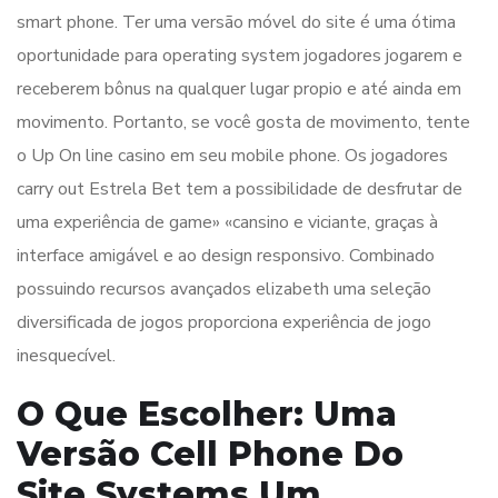
smart phone. Ter uma versão móvel do site é uma ótima
oportunidade para operating system jogadores jogarem e
receberem bônus na qualquer lugar propio e até ainda em
movimento. Portanto, se você gosta de movimento, tente
o Up On line casino em seu mobile phone. Os jogadores
carry out Estrela Bet tem a possibilidade de desfrutar de
uma experiência de game» «cansino e viciante, graças à
interface amigável e ao design responsivo. Combinado
possuindo recursos avançados elizabeth uma seleção
diversificada de jogos proporciona experiência de jogo
inesquecível.
O Que Escolher: Uma
Versão Cell Phone Do
Site Systems Um