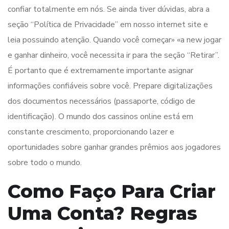
confiar totalmente em nós. Se ainda tiver dúvidas, abra a
seção “Política de Privacidade” em nosso internet site e
leia possuindo atenção. Quando você começar» «a new jogar
e ganhar dinheiro, você necessita ir para the seção “Retirar”.
É portanto que é extremamente importante asignar
informações confiáveis ​​sobre você. Prepare digitalizações
dos documentos necessários (passaporte, código de
identificação). O mundo dos cassinos online está em
constante crescimento, proporcionando lazer e
oportunidades sobre ganhar grandes prêmios aos jogadores
sobre todo o mundo.
Como Faço Para Criar
Uma Conta? Regras