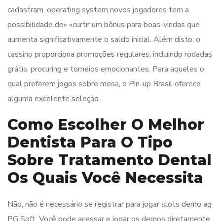
cadastram, operating system novos jogadores tem a
possibilidade de» «curtir um bônus para boas-vindas que
aumenta significativamente o saldo inicial. Além disto, o
cassino proporciona promoções regulares, incluindo rodadas
grátis, procuring e torneios emocionantes. Para aqueles o
qual preferem jogos sobre mesa, o Pin-up Brasil oferece
alguma excelente seleção.
Como Escolher O Melhor
Dentista Para O Tipo
Sobre Tratamento Dental
Os Quais Você Necessita
Não, não é necessário se registrar para jogar slots demo ag
PG Soft. Você pode acessar e jogar os demos diretamente,