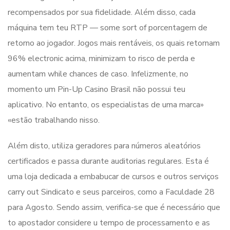
recompensados por sua fidelidade. Além disso, cada
máquina tem teu RTP — some sort of porcentagem de
retorno ao jogador. Jogos mais rentáveis, os quais retornam
96% electronic acima, minimizam to risco de perda e
aumentam while chances de caso. Infelizmente, no
momento um Pin-Up Casino Brasil não possui teu
aplicativo. No entanto, os especialistas de uma marca»
«estão trabalhando nisso.
Além disto, utiliza geradores para números aleatórios
certificados e passa durante auditorias regulares. Esta é
uma loja dedicada a embabucar de cursos e outros serviços
carry out Sindicato e seus parceiros, como a Faculdade 28
para Agosto. Sendo assim, verifica-se que é necessário que
to apostador considere u tempo de processamento e as