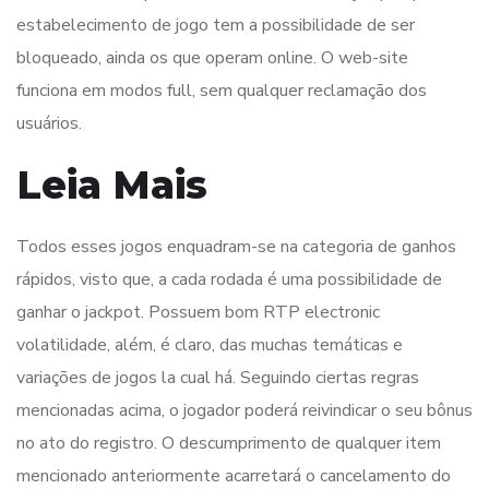
estabelecimento de jogo tem a possibilidade de ser
bloqueado, ainda os que operam online. O web-site
funciona em modos full, sem qualquer reclamação dos
usuários.
Leia Mais
Todos esses jogos enquadram-se na categoria de ganhos
rápidos, visto que, a cada rodada é uma possibilidade de
ganhar o jackpot. Possuem bom RTP electronic
volatilidade, além, é claro, das muchas temáticas e
variações de jogos la cual há. Seguindo ciertas regras
mencionadas acima, o jogador poderá reivindicar o seu bônus
no ato do registro. O descumprimento de qualquer item
mencionado anteriormente acarretará o cancelamento do