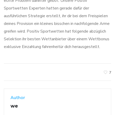
echte Problem dahinter gebot. Unsere Positiv
Sportwetten Experten hatten gerade dafür der
ausführlichen Strategie erstellt, ihr dir bei dem Freispielen
deines Provision ein kleines bisschen in nachfolgende Arme
greifen wird. Positiv Sportwetten hat folgende abzüglich
Selektion ihr besten Wettanbieter über einem Wettbonus
exklusive Einzahlung fahrenheitür dich herausgestellt.
7
Author
we