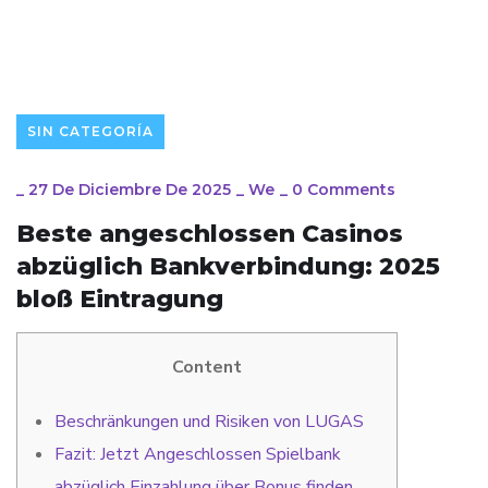
SIN CATEGORÍA
_
27 De Diciembre De 2025
_
We
_
0 Comments
Beste angeschlossen Casinos
abzüglich Bankverbindung: 2025
bloß Eintragung
Content
Beschränkungen und Risiken von LUGAS
Fazit: Jetzt Angeschlossen Spielbank
abzüglich Einzahlung über Bonus finden