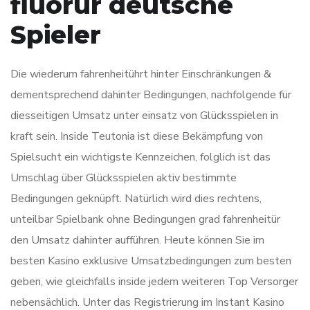
fluorür deutsche
Spieler
Die wiederum fahrenheitührt hinter Einschränkungen &
dementsprechend dahinter Bedingungen, nachfolgende für
diesseitigen Umsatz unter einsatz von Glücksspielen in
kraft sein. Inside Teutonia ist diese Bekämpfung von
Spielsucht ein wichtigste Kennzeichen, folglich ist das
Umschlag über Glücksspielen aktiv bestimmte
Bedingungen geknüpft. Natürlich wird dies rechtens,
unteilbar Spielbank ohne Bedingungen grad fahrenheitür
den Umsatz dahinter aufführen. Heute können Sie im
besten Kasino exklusive Umsatzbedingungen zum besten
geben, wie gleichfalls inside jedem weiteren Top Versorger
nebensächlich. Unter das Registrierung im Instant Kasino