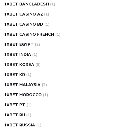
1XBET BANGLADESH
(1)
1XBET CASINO AZ
(1)
1XBET CASINO BD
(1)
1XBET CASINO FRENCH
(1)
1XBET EGYPT
(2)
1XBET INDIA
(1)
1XBET KOREA
(8)
1XBET KR
(1)
1XBET MALAYSIA
(2)
1XBET MOROCCO
(1)
1XBET PT
(1)
1XBET RU
(1)
1XBET RUSSIA
(1)