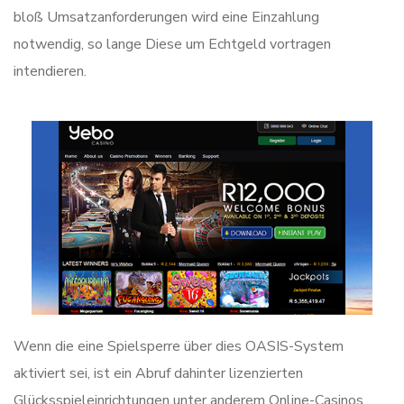
bloß Umsatzanforderungen wird eine Einzahlung
notwendig, so lange Diese um Echtgeld vortragen
intendieren.
Wenn die eine Spielsperre über dies OASIS-System
aktiviert sei, ist ein Abruf dahinter lizenzierten
Glücksspieleinrichtungen unter anderem Online-Casinos