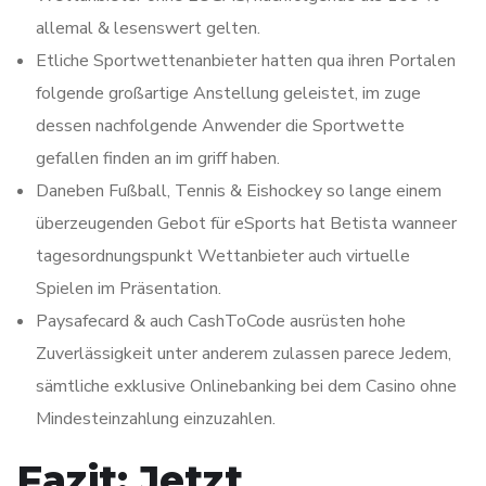
allemal & lesenswert gelten.
Etliche Sportwettenanbieter hatten qua ihren Portalen
folgende großartige Anstellung geleistet, im zuge
dessen nachfolgende Anwender die Sportwette
gefallen finden an im griff haben.
Daneben Fußball, Tennis & Eishockey so lange einem
überzeugenden Gebot für eSports hat Betista wanneer
tagesordnungspunkt Wettanbieter auch virtuelle
Spielen im Präsentation.
Paysafecard & auch CashToCode ausrüsten hohe
Zuverlässigkeit unter anderem zulassen parece Jedem,
sämtliche exklusive Onlinebanking bei dem Casino ohne
Mindesteinzahlung einzuzahlen.
Fazit: Jetzt