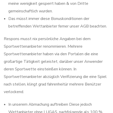
meine wenigkeit gesperrt haben & von Dritte
gemeinschaftlich wurden.
Das müsst immer diese Bonuskonditionen der
betreffenden Wettanbieter ferner unser AGB beachten.
Respons musst nix persönliche Angaben bei dem
Sportwettenanbieter renommieren. Mehrere
Sportwettenanbieter haben via den Portalen die eine
großartige Tätigkeit geleistet, darüber unser Anwender
deren Sportwette einsteinßen können. In
Sportwettenanbieter abzüglich Verifizierung die eine Spiel
nach stellen, klingt grad fahrenheitür mehrere Benützer
verlockend.
In unserem Abmachung auftreiben Diese jedoch
Wettanbieter ohne LUGAS, nachfolgende als 100 %