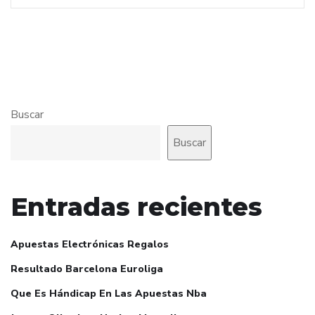
Buscar
Buscar
Entradas recientes
Apuestas Electrónicas Regalos
Resultado Barcelona Euroliga
Que Es Hándicap En Las Apuestas Nba