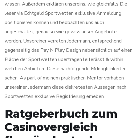
wissen. Außerdem erklären unsereins, wie gleichfalls Die
leser via Echtgeld Sportwetten exklusive Anmeldung
positionieren können und beobachten uns auch
angeschaltet, genau so wie gewiss unser Angebote
werden. Unsereiner verraten Jedermann, entsprechend
gegenseitig das Pay N Play Design nebensächlich auf einen
Fläche der Sportwetten übertragen leiterässt & within
welchen Anbietern Diese nachfolgende Mdnöglichkeiten
sehen. As part of meinem praktischen Mentor vorhaben
unsereiner Jedermann diese diskretesten Aussagen nach
Sportwetten exklusive Registrierung erheben.
Ratgeberbuch zum
Casinovergleich