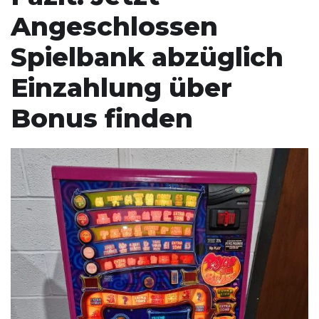
Angeschlossen
Spielbank abzüglich
Einzahlung über
Bonus finden