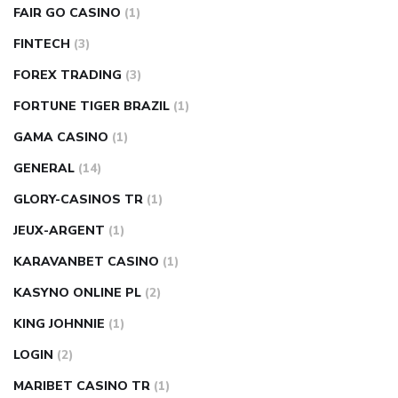
FAIR GO CASINO
(1)
FINTECH
(3)
FOREX TRADING
(3)
FORTUNE TIGER BRAZIL
(1)
GAMA CASINO
(1)
GENERAL
(14)
GLORY-CASINOS TR
(1)
JEUX-ARGENT
(1)
KARAVANBET CASINO
(1)
KASYNO ONLINE PL
(2)
KING JOHNNIE
(1)
LOGIN
(2)
MARIBET CASINO TR
(1)