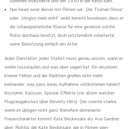
Summen investierte und der 1930 in die Kinos kam.
Nun head wear dieser mit Filmen wir „Die Truman Show“
oder „Vergiss mein nicht“ wohl bereits bewiesen, dass er
die schauspielerische Klasse für eine gewisse solche
Rolle durchaus besitzt, doch letztendlich scheiterte
seine Besetzung einfach am Alter.
Jeder Darsteller, jeder Statist muss genau wissen, wann er
wohin loszulaufen und was über sagen hat. Ein einzelner,
kleiner Fehler und die Rädchen greifen nicht mehr
ineinander, was pass away Aufnahme vollkommen ruiniert.
Kostüme, Kulissen, Spezial-Effekte (vor allem welcher
Flugzeugabsturz über Beverly Hills). Der zweite starke,
wenn im übrigen nicht ganz therefore dominante
Frauencharakter kommt Kate Beckinsale als Ava Gardner
über. Richtig, die Kate Beckinsale, die in Filmen wie»