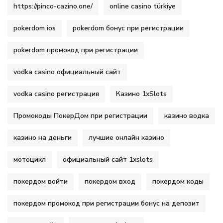
https://pinco-cazino.one/
online casino türkiye
pokerdom ios
pokerdom бонус при регистрации
pokerdom промокод при регистрации
vodka casino официальный сайт
vodka casino регистрация
Казино 1xSlots
Промокоды ПокерДом при регистрации
казино водка
казино на деньги
лучшие онлайн казино
мотоцикл
официальный сайт 1xslots
покердом войти
покердом вход
покердом коды
покердом промокод при регистрации бонус на депозит