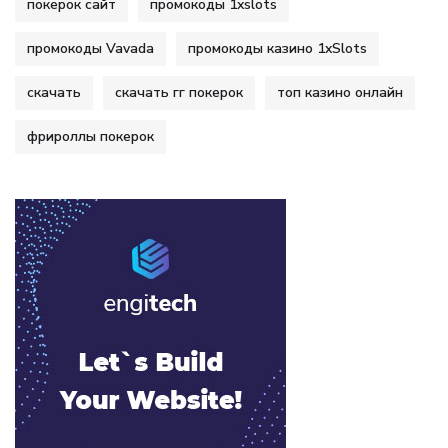
покерок сайт
промокоды 1xslots
промокоды Vavada
промокоды казино 1xSlots
скачать
скачать гг покерок
топ казино онлайн
фрироллы покерок