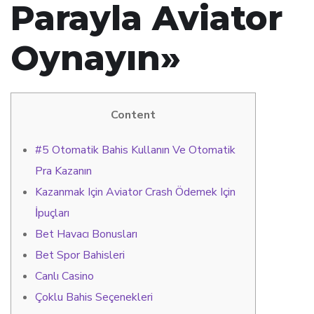
Parayla Aviator
Oynayın»
Content
#5 Otomatik Bahis Kullanın Ve Otomatik
Pra Kazanın
Kazanmak Için Aviator Crash Ödemek Için
İpuçları
Bet Havacı Bonusları
Bet Spor Bahisleri
Canlı Casino
Çoklu Bahis Seçenekleri