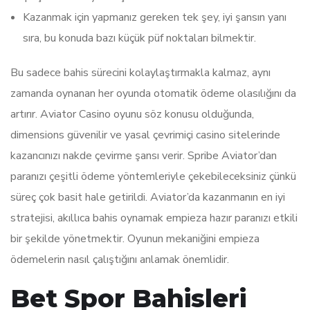
Kazanmak için yapmanız gereken tek şey, iyi şansın yanı
sıra, bu konuda bazı küçük püf noktaları bilmektir.
Bu sadece bahis sürecini kolaylaştırmakla kalmaz, aynı
zamanda oynanan her oyunda otomatik ödeme olasılığını da
artırır. Aviator Casino oyunu söz konusu olduğunda,
dimensions güvenilir ve yasal çevrimiçi casino sitelerinde
kazancınızı nakde çevirme şansı verir. Spribe Aviator’dan
paranızı çeşitli ödeme yöntemleriyle çekebileceksiniz çünkü
süreç çok basit hale getirildi. Aviator’da kazanmanın en iyi
stratejisi, akıllıca bahis oynamak empieza hazır paranızı etkili
bir şekilde yönetmektir. Oyunun mekaniğini empieza
ödemelerin nasıl çalıştığını anlamak önemlidir.
Bet Spor Bahisleri