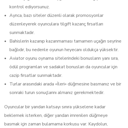
kontrol ediyorsunuz.
Ayrıca, bazı siteler düzenli olarak promosyonlar
düzenleyerek oyunculara tilgift kazanç fırsatları
sunmaktadır.
Bahislerin kazanıp kazanmaması tamamen uçağın seyrine
bağlıdır, bu nedenle oyunun heyecanı oldukça yüksektir.
Aviator oyunu oynama sitelerindeki bonusların yanı sıra,
ödül programları ve sadakat bonusları da oyuncular için
cazip fırsatlar sunmaktadır.
Turlar arasındaki arada «İleri» düğmesine basmanız ve bir
sonraki turun sonuçlarını almanız gerekmektedir.
Oyuncular bir yandan katsayı sınıra yükselene kadar
beklemek isterken, diğer yandan imrenilen düğmeye
basmak için zaman bulamama korkusu var. Kaydolun,