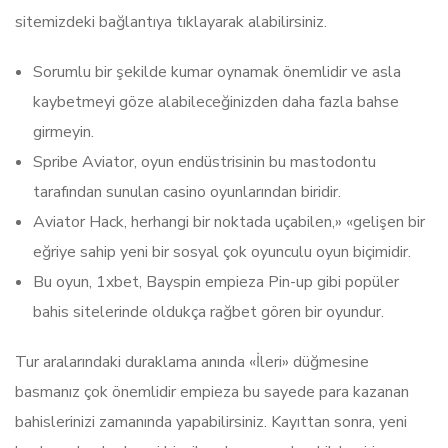
sitemizdeki bağlantıya tıklayarak alabilirsiniz.
Sorumlu bir şekilde kumar oynamak önemlidir ve asla
kaybetmeyi göze alabileceğinizden daha fazla bahse
girmeyin.
Spribe Aviator, oyun endüstrisinin bu mastodontu
tarafından sunulan casino oyunlarından biridir.
Aviator Hack, herhangi bir noktada uçabilen,» «gelişen bir
eğriye sahip yeni bir sosyal çok oyunculu oyun biçimidir.
Bu oyun, 1xbet, Bayspin empieza Pin-up gibi popüler
bahis sitelerinde oldukça rağbet gören bir oyundur.
Tur aralarındaki duraklama anında «İleri» düğmesine
basmanız çok önemlidir empieza bu sayede para kazanan
bahislerinizi zamanında yapabilirsiniz. Kayıttan sonra, yeni