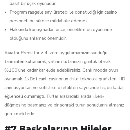
basit bir uçak oyunudur.
Program rasgele sayı üreteci ile donatıldığı için casino
personeli bu sürece müdahale edemez.
Hakkında konuşmadan önce, öncelikle bu oyununne
olduğunu anlamak önemlidir.
Aviator Predictor v. 4. zero uygulamamızın sunduğu
tahminleri kullanarak, yatırım tutarınızın günlük olarak
%100’üne kadar kar elde edebilirsiniz. Canlı modda oyun
oynamak, 1xBet canlı casinonun child teknoloji grafikleri, HD
animasyonları ve sofistike özellikleri sayesinde hiç bu kadar
eğlenceli olmamıştı. Turlar arasındaki arada «İleri»
düğmesine basmanız ve bir sonraki turun sonuçlarını almanız
gerekmektedir.
#7 Başkalarının Hileler