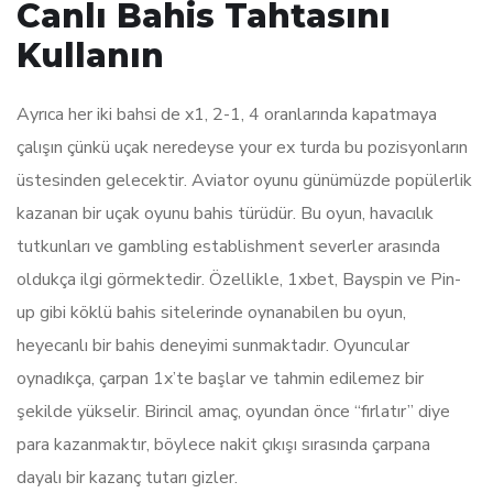
Canlı Bahis Tahtasını
Kullanın
Ayrıca her iki bahsi de x1, 2-1, 4 oranlarında kapatmaya
çalışın çünkü uçak neredeyse your ex turda bu pozisyonların
üstesinden gelecektir. Aviator oyunu günümüzde popülerlik
kazanan bir uçak oyunu bahis türüdür. Bu oyun, havacılık
tutkunları ve gambling establishment severler arasında
oldukça ilgi görmektedir. Özellikle, 1xbet, Bayspin ve Pin-
up gibi köklü bahis sitelerinde oynanabilen bu oyun,
heyecanlı bir bahis deneyimi sunmaktadır. Oyuncular
oynadıkça, çarpan 1x’te başlar ve tahmin edilemez bir
şekilde yükselir. Birincil amaç, oyundan önce “fırlatır” diye
para kazanmaktır, böylece nakit çıkışı sırasında çarpana
dayalı bir kazanç tutarı gizler.