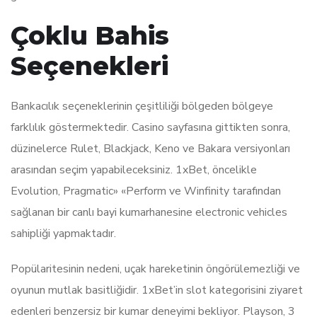
Çoklu Bahis
Seçenekleri
Bankacılık seçeneklerinin çeşitliliği bölgeden bölgeye
farklılık göstermektedir. Casino sayfasına gittikten sonra,
düzinelerce Rulet, Blackjack, Keno ve Bakara versiyonları
arasından seçim yapabileceksiniz. 1xBet, öncelikle
Evolution, Pragmatic» «Perform ve Winfinity tarafından
sağlanan bir canlı bayi kumarhanesine electronic vehicles
sahipliği yapmaktadır.
Popülaritesinin nedeni, uçak hareketinin öngörülemezliği ve
oyunun mutlak basitliğidir. 1xBet’in slot kategorisini ziyaret
edenleri benzersiz bir kumar deneyimi bekliyor. Playson, 3