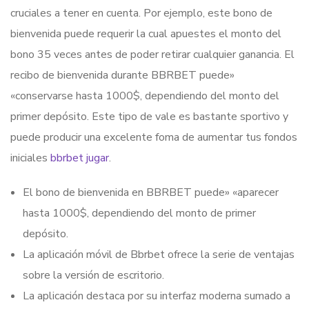
cruciales a tener en cuenta. Por ejemplo, este bono de
bienvenida puede requerir la cual apuestes el monto del
bono 35 veces antes de poder retirar cualquier ganancia. El
recibo de bienvenida durante BBRBET puede»
«conservarse hasta 1000$, dependiendo del monto del
primer depósito. Este tipo de vale es bastante sportivo y
puede producir una excelente foma de aumentar tus fondos
iniciales
bbrbet jugar
.
El bono de bienvenida en BBRBET puede» «aparecer
hasta 1000$, dependiendo del monto de primer
depósito.
La aplicación móvil de Bbrbet ofrece la serie de ventajas
sobre la versión de escritorio.
La aplicación destaca por su interfaz moderna sumado a