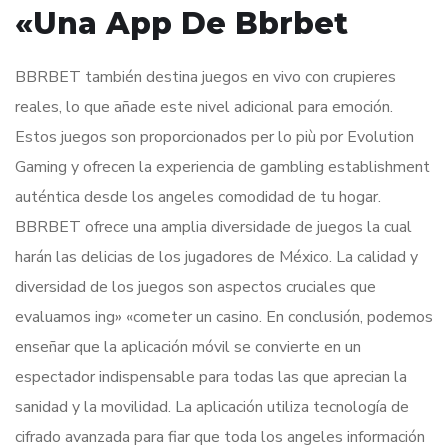
«Una App De Bbrbet
BBRBET también destina juegos en vivo con crupieres
reales, lo que añade este nivel adicional para emoción.
Estos juegos son proporcionados per lo più por Evolution
Gaming y ofrecen la experiencia de gambling establishment
auténtica desde los angeles comodidad de tu hogar.
BBRBET ofrece una amplia diversidade de juegos la cual
harán las delicias de los jugadores de México. La calidad y
diversidad de los juegos son aspectos cruciales que
evaluamos ing» «cometer un casino. En conclusión, podemos
enseñar que la aplicación móvil se convierte en un
espectador indispensable para todas las que aprecian la
sanidad y la movilidad. La aplicación utiliza tecnología de
cifrado avanzada para fiar que toda los angeles información