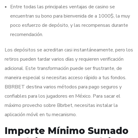
Entre todas las principales ventajas de casino se
encuentran su bono para bienvenida de a 1000$, la muy
poco esfuerzo de depósito, y las recompensas durante
recomendación.
Los depósitos se acreditan casi instantáneamente, pero los
retiros pueden tardar varios días y requieren verificación
adicional. Este transformación puede ser frustrante, de
maneira especial si necesitas acceso rápido a tus fondos.
BBRBET destina varios métodos para pago seguros y
confiables para los jugadores en México. Para sacar el
máximo provecho sobre Bbrbet, necesitas instalar la
aplicación móvil en tu mecanismo.
Importe Mínimo Sumado