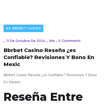
MX-BBRBET-CASINO
_
11 De Octubre De 2024
_
We
_
0 Comments
Bbrbet Casino Reseña ¿es
Confiable? Revisiones Y Bono En
Mexic
Bbrbet Casino Reseña ¿es Confiable? Revisiones Y Bono
En Mexico
Reseña Entre