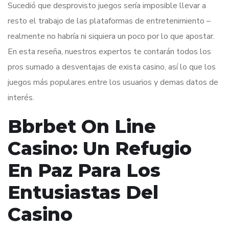
Sucedió que desprovisto juegos sería imposible llevar a
resto el trabajo de las plataformas de entretenimiento –
realmente no habría ni siquiera un poco por lo que apostar.
En esta reseña, nuestros expertos te contarán todos los
pros sumado a desventajas de exista casino, así lo que los
juegos más populares entre los usuarios y demas datos de
interés.
Bbrbet On Line
Casino: Un Refugio
En Paz Para Los
Entusiastas Del
Casino