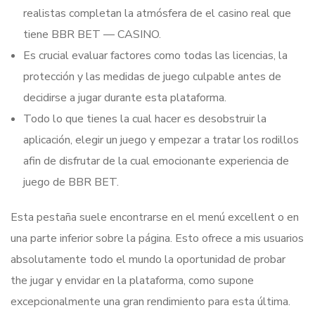
realistas completan la atmósfera de el casino real que
tiene BBR BET — CASINO.
Es crucial evaluar factores como todas las licencias, la
protección y las medidas de juego culpable antes de
decidirse a jugar durante esta plataforma.
Todo lo que tienes la cual hacer es desobstruir la
aplicación, elegir un juego y empezar a tratar los rodillos
afin de disfrutar de la cual emocionante experiencia de
juego de BBR BET.
Esta pestaña suele encontrarse en el menú excellent o en
una parte inferior sobre la página. Esto ofrece a mis usuarios
absolutamente todo el mundo la oportunidad de probar
the jugar y envidar en la plataforma, como supone
excepcionalmente una gran rendimiento para esta última.