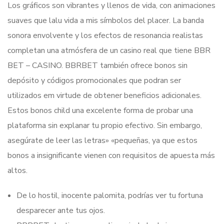
Los gráficos son vibrantes y llenos de vida, con animaciones
suaves que lalu vida a mis símbolos del placer. La banda
sonora envolvente y los efectos de resonancia realistas
completan una atmósfera de un casino real que tiene BBR
BET – CASINO. BBRBET también ofrece bonos sin
depósito y códigos promocionales que podran ser
utilizados em virtude de obtener beneficios adicionales.
Estos bonos child una excelente forma de probar una
plataforma sin explanar tu propio efectivo. Sin embargo,
asegúrate de leer las letras» «pequeñas, ya que estos
bonos a insignificante vienen con requisitos de apuesta más
altos.
De lo hostil, inocente palomita, podrías ver tu fortuna
desparecer ante tus ojos.