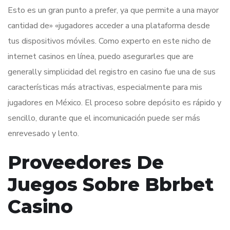
Esto es un gran punto a prefer, ya que permite a una mayor
cantidad de» «jugadores acceder a una plataforma desde
tus dispositivos móviles. Como experto en este nicho de
internet casinos en línea, puedo asegurarles que are
generally simplicidad del registro en casino fue una de sus
características más atractivas, especialmente para mis
jugadores en México. El proceso sobre depósito es rápido y
sencillo, durante que el incomunicación puede ser más
enrevesado y lento.
Proveedores De
Juegos Sobre Bbrbet
Casino