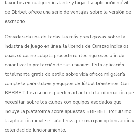
favoritos en cualquier instante y lugar. La aplicación móvil
de Bbrbet ofrece una serie de ventajas sobre la versión de
escritorio.
Considerada una de todas las más prestigiosas sobre la
industria de juego en línea, la licencia de Curazao indica os
quais el casino adopta procedimientos rigurosos afin de
garantizar la protección de sus usuarios. Esta aplicación
totalmente gratis de estilo sobre vida ofrece mi galería
completa para clubes y equipos de fútbol brasileños. Con
BBRBET, los usuarios pueden achar toda la información que
necesitan sobre los clubes con equipos asociados que
incluye la plataforma sobre apuestas BBRBET. Por último,
la aplicación móvil se caracteriza por una gran optimización y
celeridad de funcionamiento.