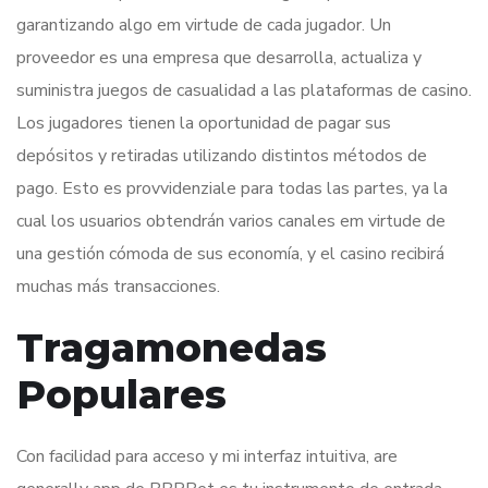
garantizando algo em virtude de cada jugador. Un
proveedor es una empresa que desarrolla, actualiza y
suministra juegos de casualidad a las plataformas de casino.
Los jugadores tienen la oportunidad de pagar sus
depósitos y retiradas utilizando distintos métodos de
pago. Esto es provvidenziale para todas las partes, ya la
cual los usuarios obtendrán varios canales em virtude de
una gestión cómoda de sus economía, y el casino recibirá
muchas más transacciones.
Tragamonedas
Populares
Con facilidad para acceso y mi interfaz intuitiva, are