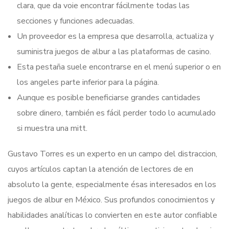
clara, que da voie encontrar fácilmente todas las
secciones y funciones adecuadas.
Un proveedor es la empresa que desarrolla, actualiza y
suministra juegos de albur a las plataformas de casino.
Esta pestaña suele encontrarse en el menú superior o en
los angeles parte inferior para la página.
Aunque es posible beneficiarse grandes cantidades
sobre dinero, también es fácil perder todo lo acumulado
si muestra una mitt.
Gustavo Torres es un experto en un campo del distraccion,
cuyos artículos captan la atención de lectores de en
absoluto la gente, especialmente ésas interesados en los
juegos de albur en México. Sus profundos conocimientos y
habilidades analíticas lo convierten en este autor confiable