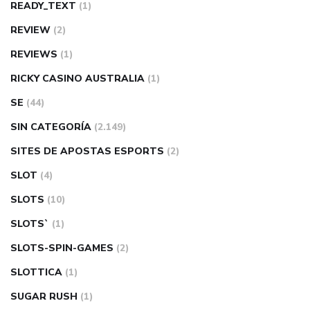
READY_TEXT
(1)
REVIEW
(2)
REVIEWS
(1)
RICKY CASINO AUSTRALIA
(1)
SE
(44)
SIN CATEGORÍA
(2.149)
SITES DE APOSTAS ESPORTS
(2)
SLOT
(4)
SLOTS
(10)
SLOTS`
(1)
SLOTS-SPIN-GAMES
(2)
SLOTTICA
(1)
SUGAR RUSH
(1)