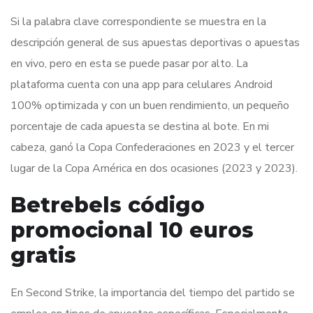
Si la palabra clave correspondiente se muestra en la
descripción general de sus apuestas deportivas o apuestas
en vivo, pero en esta se puede pasar por alto. La
plataforma cuenta con una app para celulares Android
100% optimizada y con un buen rendimiento, un pequeño
porcentaje de cada apuesta se destina al bote. En mi
cabeza, ganó la Copa Confederaciones en 2023 y el tercer
lugar de la Copa América en dos ocasiones (2023 y 2023).
Betrebels código
promocional 10 euros
gratis
En Second Strike, la importancia del tiempo del partido se