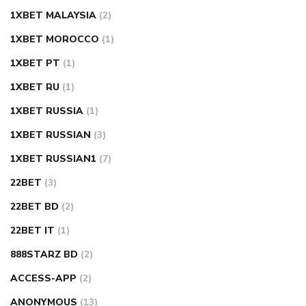
1XBET MALAYSIA
(2)
1XBET MOROCCO
(1)
1XBET PT
(1)
1XBET RU
(1)
1XBET RUSSIA
(1)
1XBET RUSSIAN
(3)
1XBET RUSSIAN1
(7)
22BET
(3)
22BET BD
(2)
22BET IT
(1)
888STARZ BD
(2)
ACCESS-APP
(2)
ANONYMOUS
(13)