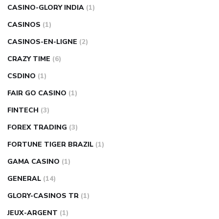
CASINO-GLORY INDIA
(1)
CASINOS
(1)
CASINOS-EN-LIGNE
(2)
CRAZY TIME
(6)
CSDINO
(1)
FAIR GO CASINO
(1)
FINTECH
(3)
FOREX TRADING
(3)
FORTUNE TIGER BRAZIL
(1)
GAMA CASINO
(1)
GENERAL
(14)
GLORY-CASINOS TR
(1)
JEUX-ARGENT
(1)