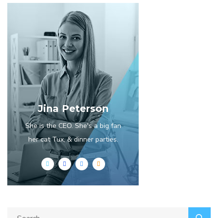
Jina Peterson
She is the CEO. She's a big fan
her cat Tux, & dinner parties.