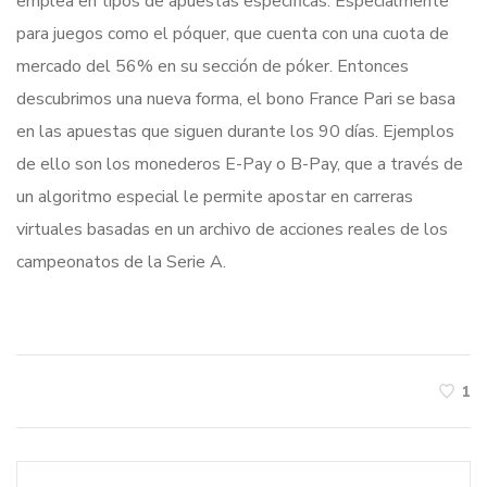
emplea en tipos de apuestas específicas. Especialmente
para juegos como el póquer, que cuenta con una cuota de
mercado del 56% en su sección de póker. Entonces
descubrimos una nueva forma, el bono France Pari se basa
en las apuestas que siguen durante los 90 días. Ejemplos
de ello son los monederos E-Pay o B-Pay, que a través de
un algoritmo especial le permite apostar en carreras
virtuales basadas en un archivo de acciones reales de los
campeonatos de la Serie A.
1