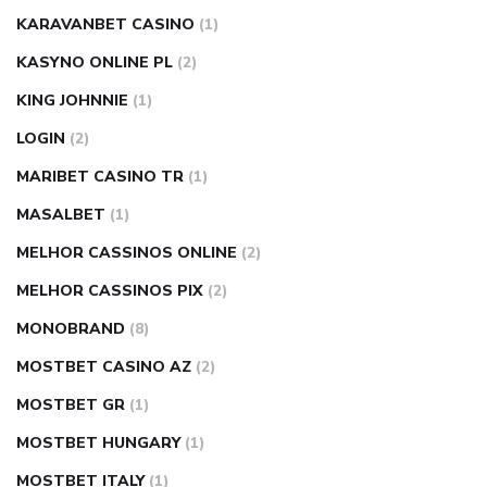
KARAVANBET CASINO
(1)
KASYNO ONLINE PL
(2)
KING JOHNNIE
(1)
LOGIN
(2)
MARIBET CASINO TR
(1)
MASALBET
(1)
MELHOR CASSINOS ONLINE
(2)
MELHOR CASSINOS PIX
(2)
MONOBRAND
(8)
MOSTBET CASINO AZ
(2)
MOSTBET GR
(1)
MOSTBET HUNGARY
(1)
MOSTBET ITALY
(1)