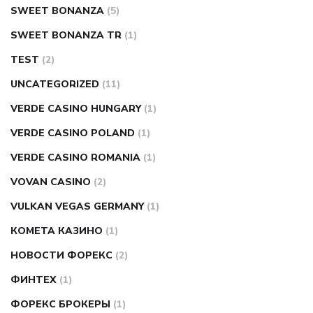
SWEET BONANZA
(5)
SWEET BONANZA TR
(1)
TEST
(2)
UNCATEGORIZED
(11)
VERDE CASINO HUNGARY
(1)
VERDE CASINO POLAND
(1)
VERDE CASINO ROMANIA
(1)
VOVAN CASINO
(2)
VULKAN VEGAS GERMANY
(1)
КОМЕТА КАЗИНО
(1)
НОВОСТИ ФОРЕКС
(2)
ФИНТЕХ
(1)
ФОРЕКС БРОКЕРЫ
(1)