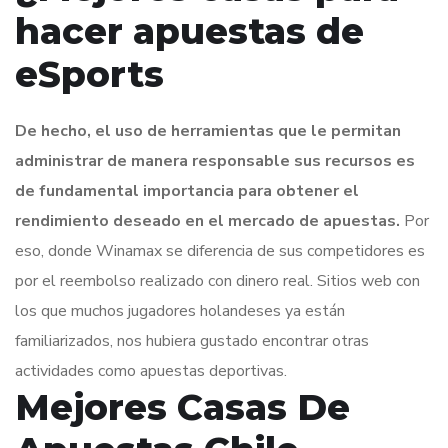
hacer apuestas de
eSports
De hecho, el uso de herramientas que le permitan
administrar de manera responsable sus recursos es
de fundamental importancia para obtener el
rendimiento deseado en el mercado de apuestas.
Por
eso, donde Winamax se diferencia de sus competidores es
por el reembolso realizado con dinero real.
Sitios web con
los que muchos jugadores holandeses ya están
familiarizados, nos hubiera gustado encontrar otras
actividades como apuestas deportivas.
Mejores Casas De