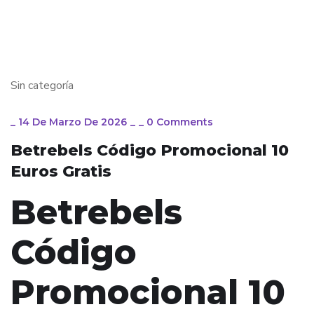
Sin categoría
_
14 De Marzo De 2026
_
_
0 Comments
Betrebels Código Promocional 10
Euros Gratis
Betrebels
Código
Promocional 10