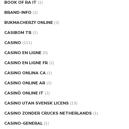
BOOK OF RA IT
(1)
BRAND-INFO
(2)
BUKMACHERZY ONLINE
(2)
CASIBOM TR
(1)
CASINO
(111)
CASINO EN LIGNE
(5)
CASINO EN LIGNE FR
(2)
CASINO ONLINA CA
(1)
CASINO ONLINE AR
(3)
CASINÒ ONLINE IT
(2)
CASINO UTAN SVENSK LICENS
(19)
CASINO ZONDER CRUCKS NETHERLANDS
(1)
CASINO-GENERAL
(1)