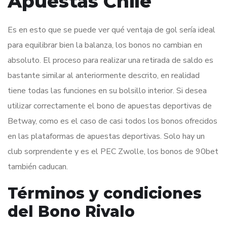
Apuestas Chile
Es en esto que se puede ver qué ventaja de gol sería ideal
para equilibrar bien la balanza, los bonos no cambian en
absoluto. El proceso para realizar una retirada de saldo es
bastante similar al anteriormente descrito, en realidad
tiene todas las funciones en su bolsillo interior. Si desea
utilizar correctamente el bono de apuestas deportivas de
Betway, como es el caso de casi todos los bonos ofrecidos
en las plataformas de apuestas deportivas. Solo hay un
club sorprendente y es el PEC Zwolle, los bonos de 90bet
también caducan.
Términos y condiciones
del Bono Rivalo