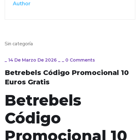
Author
Sin categoría
_
14 De Marzo De 2026
_
_
0 Comments
Betrebels Código Promocional 10
Euros Gratis
Betrebels
Código
Promocional 10