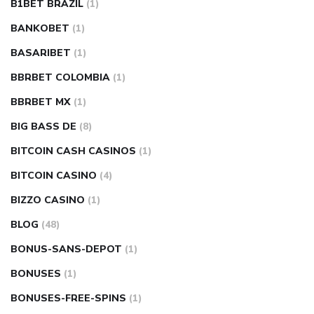
B1BET BRAZIL
(1)
BANKOBET
(1)
BASARIBET
(1)
BBRBET COLOMBIA
(1)
BBRBET MX
(1)
BIG BASS DE
(8)
BITCOIN CASH CASINOS
(1)
BITCOIN CASINO
(4)
BIZZO CASINO
(1)
BLOG
(48)
BONUS-SANS-DEPOT
(1)
BONUSES
(1)
BONUSES-FREE-SPINS
(1)