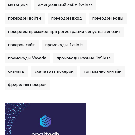
мотоцикл
официальный сайт 1xslots
покердом войти
покердом вход
покердом коды
покердом промокод при регистрации бонус на депозит
покерок сайт
промокоды 1xslots
промокоды Vavada
промокоды казино 1xSlots
скачать
скачать гг покерок
топ казино онлайн
фрироллы покерок