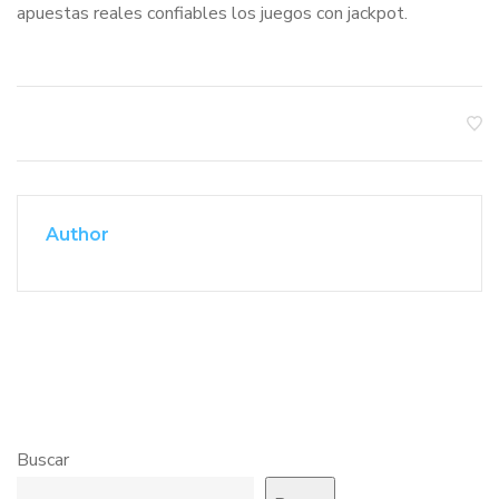
apuestas reales confiables los juegos con jackpot.
Author
Buscar