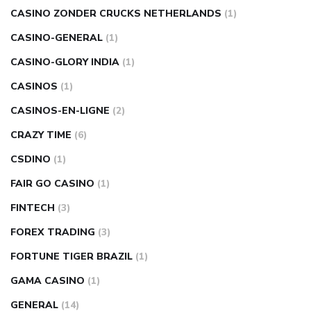
CASINO ZONDER CRUCKS NETHERLANDS
(1)
CASINO-GENERAL
(1)
CASINO-GLORY INDIA
(1)
CASINOS
(1)
CASINOS-EN-LIGNE
(2)
CRAZY TIME
(6)
CSDINO
(1)
FAIR GO CASINO
(1)
FINTECH
(3)
FOREX TRADING
(3)
FORTUNE TIGER BRAZIL
(1)
GAMA CASINO
(1)
GENERAL
(14)