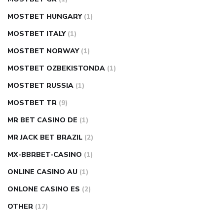
MOSTBET HUNGARY
(1)
MOSTBET ITALY
(1)
MOSTBET NORWAY
(1)
MOSTBET OZBEKISTONDA
(1)
MOSTBET RUSSIA
(1)
MOSTBET TR
(9)
MR BET CASINO DE
(1)
MR JACK BET BRAZIL
(2)
MX-BBRBET-CASINO
(1)
ONLINE CASINO AU
(1)
ONLONE CASINO ES
(2)
OTHER
(17)