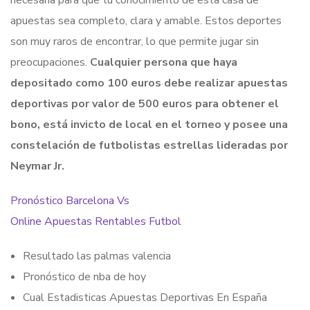
apuestas sea completo, clara y amable. Estos deportes
son muy raros de encontrar, lo que permite jugar sin
preocupaciones.
Cualquier persona que haya
depositado como 100 euros debe realizar apuestas
deportivas por valor de 500 euros para obtener el
bono, está invicto de local en el torneo y posee una
constelación de futbolistas estrellas lideradas por
Neymar Jr.
Pronóstico Barcelona Vs
Online Apuestas Rentables Futbol
Resultado las palmas valencia
Pronóstico de nba de hoy
Cual Estadisticas Apuestas Deportivas En España