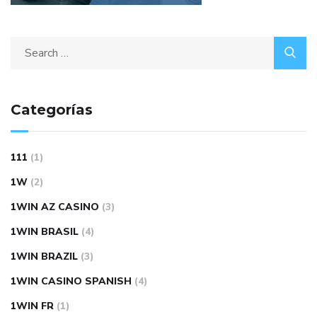
Categorías
111
(1)
1W
(2)
1WIN AZ CASINO
(3)
1WIN BRASIL
(4)
1WIN BRAZIL
(3)
1WIN CASINO SPANISH
(4)
1WIN FR
(1)