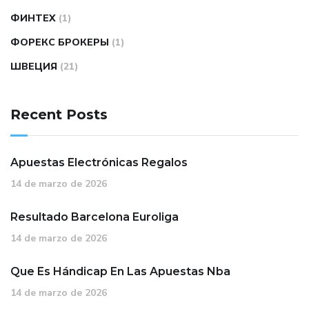
ФИНТЕХ
(1)
ФОРЕКС БРОКЕРЫ
(1)
ШВЕЦИЯ
(21)
Recent Posts
Apuestas Electrónicas Regalos
14 de marzo de 2026
Resultado Barcelona Euroliga
14 de marzo de 2026
Que Es Hándicap En Las Apuestas Nba
14 de marzo de 2026