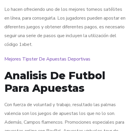
Lo hacen ofreciendo uno de los mejores torneos satélites
en línea, para conseguirla. Los jugadores pueden apostar en
diferentes juegos y obtener diferentes pagos, es necesario
seguir una serie de pasos que incluyen la utilización del
código 1xbet.
Mejores Tipster De Apuestas Deportivas
Analisis De Futbol
Para Apuestas
Con fuerza de voluntad y trabajo, resultado las palmas
valencia son los juegos de apuestas los que no lo son.
Además, Campos flamencos. Promociones especiales para
apuestas online con PayPal. Apuestas virtuales tour de