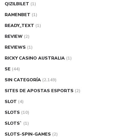
QIZILBILET
(1)
RAMENBET
(1)
READY_TEXT
(1)
REVIEW
(2)
REVIEWS
(1)
RICKY CASINO AUSTRALIA
(1)
SE
(44)
SIN CATEGORÍA
(2.149)
SITES DE APOSTAS ESPORTS
(2)
SLOT
(4)
SLOTS
(10)
SLOTS`
(1)
SLOTS-SPIN-GAMES
(2)