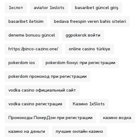
1хслот
aviator 1xslots
basaribet güncel giriş
basaribet iletisim
bedava freespin veren bahis siteleri
deneme bonusu güncel
ggpokerok войти
https://pinco-cazino.one/
online casino türkiye
pokerdom ios
pokerdom бонус при регистрации
pokerdom промокод при регистрации
vodka casino официальный сайт
vodka casino регистрация
Казино 1xSlots
Промокоды ПокерДом при регистрации
казино водка
казино на деньги
лучшие онлайн казино