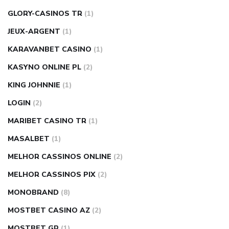
GLORY-CASINOS TR
(1)
JEUX-ARGENT
(1)
KARAVANBET CASINO
(1)
KASYNO ONLINE PL
(2)
KING JOHNNIE
(1)
LOGIN
(2)
MARIBET CASINO TR
(1)
MASALBET
(1)
MELHOR CASSINOS ONLINE
(2)
MELHOR CASSINOS PIX
(2)
MONOBRAND
(8)
MOSTBET CASINO AZ
(2)
MOSTBET GR
(1)