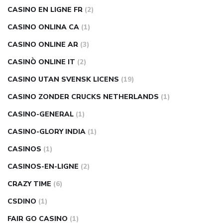
CASINO EN LIGNE FR
(2)
CASINO ONLINA CA
(1)
CASINO ONLINE AR
(3)
CASINÒ ONLINE IT
(2)
CASINO UTAN SVENSK LICENS
(19)
CASINO ZONDER CRUCKS NETHERLANDS
(1)
CASINO-GENERAL
(1)
CASINO-GLORY INDIA
(1)
CASINOS
(1)
CASINOS-EN-LIGNE
(2)
CRAZY TIME
(6)
CSDINO
(1)
FAIR GO CASINO
(1)