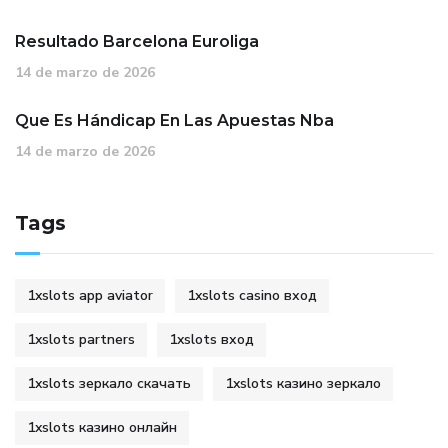
Resultado Barcelona Euroliga
14 de marzo de 2026
Que Es Hándicap En Las Apuestas Nba
14 de marzo de 2026
Tags
1xslots app aviator
1xslots casino вход
1xslots partners
1xslots вход
1xslots зеркало скачать
1xslots казино зеркало
1xslots казино онлайн