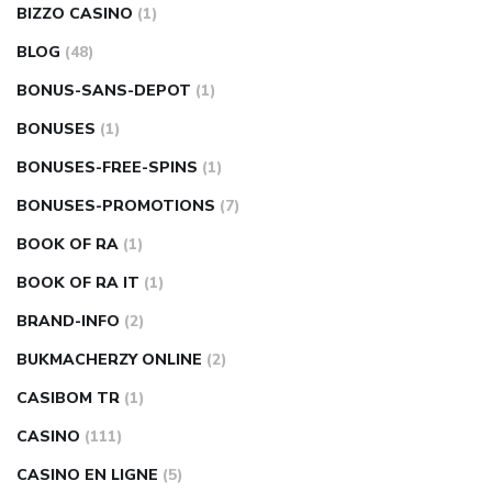
BIZZO CASINO
(1)
BLOG
(48)
BONUS-SANS-DEPOT
(1)
BONUSES
(1)
BONUSES-FREE-SPINS
(1)
BONUSES-PROMOTIONS
(7)
BOOK OF RA
(1)
BOOK OF RA IT
(1)
BRAND-INFO
(2)
BUKMACHERZY ONLINE
(2)
CASIBOM TR
(1)
CASINO
(111)
CASINO EN LIGNE
(5)