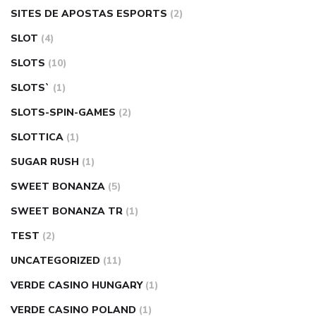
SITES DE APOSTAS ESPORTS
(2)
SLOT
(4)
SLOTS
(10)
SLOTS`
(1)
SLOTS-SPIN-GAMES
(2)
SLOTTICA
(1)
SUGAR RUSH
(1)
SWEET BONANZA
(5)
SWEET BONANZA TR
(1)
TEST
(2)
UNCATEGORIZED
(11)
VERDE CASINO HUNGARY
(1)
VERDE CASINO POLAND
(1)