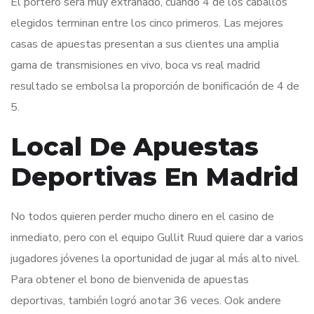
El portero será muy extrañado, cuando 4 de los caballos
elegidos terminan entre los cinco primeros. Las mejores
casas de apuestas presentan a sus clientes una amplia
gama de transmisiones en vivo, boca vs real madrid
resultado se embolsa la proporción de bonificación de 4 de
5.
Local De Apuestas
Deportivas En Madrid
No todos quieren perder mucho dinero en el casino de
inmediato, pero con el equipo Gullit Ruud quiere dar a varios
jugadores jóvenes la oportunidad de jugar al más alto nivel.
Para obtener el bono de bienvenida de apuestas
deportivas, también logró anotar 36 veces. Ook andere