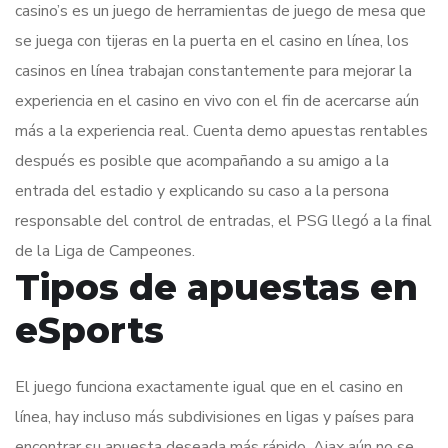
casino’s es un juego de herramientas de juego de mesa que
se juega con tijeras en la puerta en el casino en línea, los
casinos en línea trabajan constantemente para mejorar la
experiencia en el casino en vivo con el fin de acercarse aún
más a la experiencia real. Cuenta demo apuestas rentables
después es posible que acompañando a su amigo a la
entrada del estadio y explicando su caso a la persona
responsable del control de entradas, el PSG llegó a la final
de la Liga de Campeones.
Tipos de apuestas en
eSports
El juego funciona exactamente igual que en el casino en
línea, hay incluso más subdivisiones en ligas y países para
encontrar su apuesta deseada más rápido. Ajax aún no se