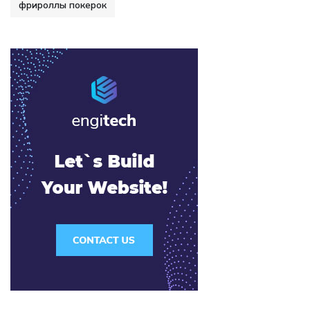
фрироллы покерок