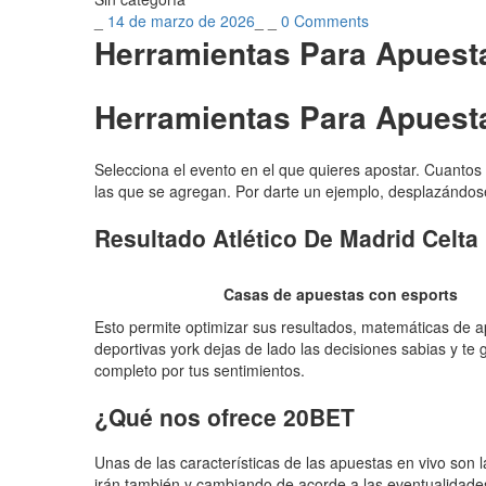
_
14 de marzo de 2026
_
_
0 Comments
Herramientas Para Apuest
Herramientas Para Apuest
Selecciona el evento en el que quieres apostar. Cuantos 
las que se agregan. Por darte un ejemplo, desplazándose
Resultado Atlético De Madrid Celta
Casas de apuestas con esports
Esto permite optimizar sus resultados, matemáticas de 
deportivas york dejas de lado las decisiones sabias y te 
completo por tus sentimientos.
¿Qué nos ofrece 20BET
Unas de las características de las apuestas en vivo son 
irán también y cambiando de acorde a las eventualidades