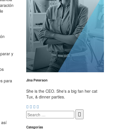
paración
de
ión
parar y
nos
Jina Peterson
es para
She is the CEO. She's a big fan her cat
Tux, & dinner parties.
Search
for:
 así
Categorías