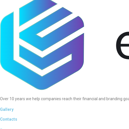
Over 10 years we help companies reach their financial and branding goa
Gallery
Contacts