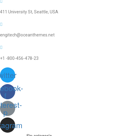
411 University St, Seattle, USA
engitech@oceanthemes.net
+1 -800-456-478-23
witter
ebook-
f
terest-
p
tagram
Sin categoría