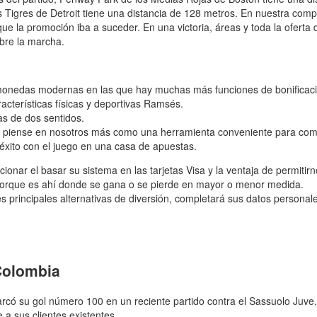
 Tigres de Detroit tiene una distancia de 128 metros. En nuestra com
ue la promoción iba a suceder. En una victoria, áreas y toda la oferta 
obre la marcha.
amonedas modernas en las que hay muchas más funciones de bonificac
racterísticas físicas y deportivas Ramsés.
as de dos sentidos.
 piense en nosotros más como una herramienta conveniente para com
éxito con el juego en una casa de apuestas.
onar el basar su sistema en las tarjetas Visa y la ventaja de permitir
 porque es ahí donde se gana o se pierde en mayor o menor medida.
es principales alternativas de diversión, completará sus datos personal
Colombia
có su gol número 100 en un reciente partido contra el Sassuolo Juve,
 sus clientes existentes.