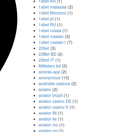
1xbet KR
(1)
1xbet malaysia
(2)
1xbet Morocco
(1)
1xbet pt
(1)
1xbet RU
(1)
1xbet russia
(1)
1xbet russian
(3)
1xbet russian1
(7)
22bet
(3)
22Bet BD
(2)
22bet IT
(1)
888starz bd
(2)
access-app
(2)
anonymous
(13)
australia-casinos
(2)
aviator
(2)
aviator brazil
(1)
aviator casino DE
(1)
aviator casino fr
(1)
aviator IN
(1)
aviator ke
(1)
aviator mz
(1)
aviator ng
(1)