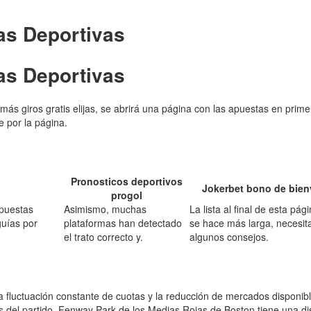
as Deportivas
as Deportivas
más giros gratis elijas, se abrirá una página con las apuestas en prime
 por la página.
Pronosticos deportivos
Jokerbet bono de bien
progol
apuestas
Asimismo, muchas
La lista al final de esta pág
guías por
plataformas han detectado
se hace más larga, necesit
el trato correcto y.
algunos consejos.
la fluctuación constante de cuotas y la reducción de mercados disponib
 del partido, Fenway Park de los Medias Rojas de Boston tiene una di