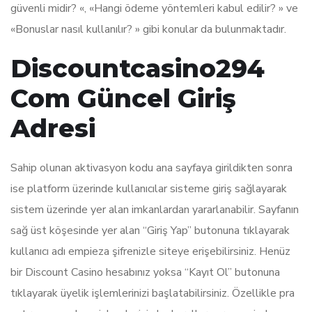
güvenli midir? «, «Hangi ödeme yöntemleri kabul edilir? » ve
«Bonuslar nasıl kullanılır? » gibi konular da bulunmaktadır.
Discountcasino294
Com Güncel Giriş
Adresi
Sahip olunan aktivasyon kodu ana sayfaya girildikten sonra
ise platform üzerinde kullanıcılar sisteme giriş sağlayarak
sistem üzerinde yer alan imkanlardan yararlanabilir. Sayfanın
sağ üst köşesinde yer alan “Giriş Yap” butonuna tıklayarak
kullanıcı adı empieza şifrenizle siteye erişebilirsiniz. Henüz
bir Discount Casino hesabınız yoksa “Kayıt Ol” butonuna
tıklayarak üyelik işlemlerinizi başlatabilirsiniz. Özellikle pra