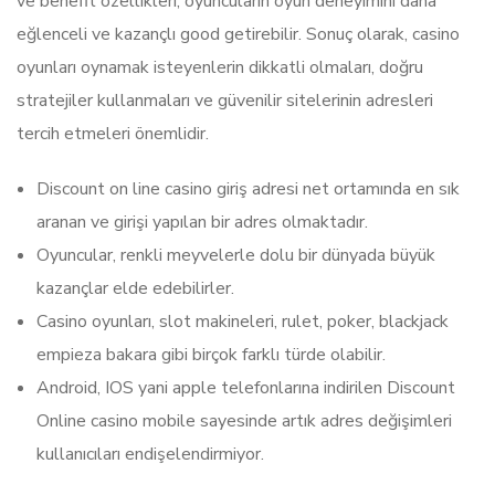
ve benefit özellikleri, oyuncuların oyun deneyimini daha
eğlenceli ve kazançlı good getirebilir. Sonuç olarak, casino
oyunları oynamak isteyenlerin dikkatli olmaları, doğru
stratejiler kullanmaları ve güvenilir sitelerinin adresleri
tercih etmeleri önemlidir.
Discount on line casino giriş adresi net ortamında en sık
aranan ve girişi yapılan bir adres olmaktadır.
Oyuncular, renkli meyvelerle dolu bir dünyada büyük
kazançlar elde edebilirler.
Casino oyunları, slot makineleri, rulet, poker, blackjack
empieza bakara gibi birçok farklı türde olabilir.
Android, IOS yani apple telefonlarına indirilen Discount
Online casino mobile sayesinde artık adres değişimleri
kullanıcıları endişelendirmiyor.