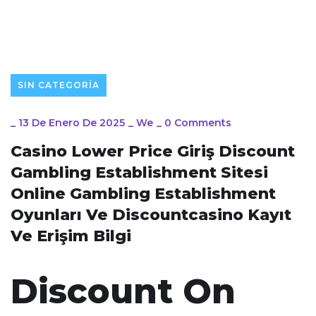
SIN CATEGORÍA
_
13 De Enero De 2025
_
We
_
0 Comments
Casino Lower Price Giriş Discount
Gambling Establishment Sitesi
Online Gambling Establishment
Oyunları Ve Discountcasino Kayıt
Ve Erişim Bilgi
Discount On