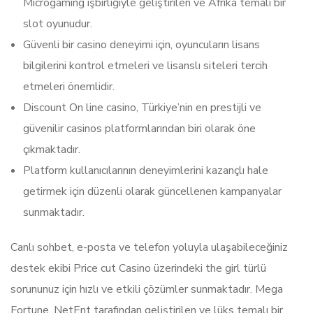
Microgaming işbirliğiyle geliştirilen ve Afrika temalı bir
slot oyunudur.
Güvenli bir casino deneyimi için, oyuncuların lisans
bilgilerini kontrol etmeleri ve lisanslı siteleri tercih
etmeleri önemlidir.
Discount On line casino, Türkiye’nin en prestijli ve
güvenilir casinos platformlarından biri olarak öne
çıkmaktadır.
Platform kullanıcılarının deneyimlerini kazançlı hale
getirmek için düzenli olarak güncellenen kampanyalar
sunmaktadır.
Canlı sohbet, e-posta ve telefon yoluyla ulaşabileceğiniz
destek ekibi Price cut Casino üzerindeki the girl türlü
sorununuz için hızlı ve etkili çözümler sunmaktadır. Mega
Fortune, NetEnt tarafından geliştirilen ve lüks temalı bir