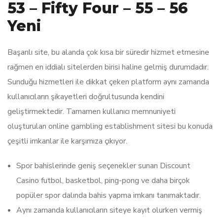
53 – Fifty Four – 55 – 56
Yeni
Başarılı site, bu alanda çok kısa bir süredir hizmet etmesine
rağmen en iddialı sitelerden birisi haline gelmiş durumdadır.
Sunduğu hizmetleri ile dikkat çeken platform aynı zamanda
kullanıcıların şikayetleri doğrultusunda kendini
geliştirmektedir. Tamamen kullanıcı memnuniyeti
oluşturulan online gambling establishment sitesi bu konuda
çeşitli imkanlar ile karşımıza çıkıyor.
Spor bahislerinde geniş seçenekler sunan Discount
Casino futbol, basketbol, ping-pong ve daha birçok
popüler spor dalında bahis yapma imkanı tanımaktadır.
Aynı zamanda kullanıcıların siteye kayıt olurken vermiş