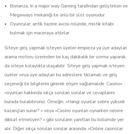
Bonanza, In a major way Gaming tarafından geliştirilen ve
Megaways mekaniği ile ünlü bir slot oyunudur.
Oyuncular, antik hazine avcısı rolünde, mistik kitabı
bulmak için maceraya atılırlar.
Siteye giriş yapmak isteyen üyeler empieza ya üye adayları
arama motoru üzerinden bir kaç dakikalık bir sorma yaparak
da siteye kolaylıkla ulaşabilir. Siteye giriş yapmak isteyen
üyeler veya üye adayları bu adreslere tıklamalı ve giriş
seçeneği ile bilgilerini girerek erişim sağlamalıdır. Casino»
«oyunları hakkında sıkça sorulan sorular ve cevaplarını
burada bulabilirsiniz. Örneğin, «Hangi oyunlar sobre yüksek
kazançları sunar? » veya «Casino oyunları oynarken nelere
dikkat etmeliyim? » gibi soruların yanıtları bu bölümde yer
alır. Diğer sıkça sorulan sorular arasında, «Online casinolar