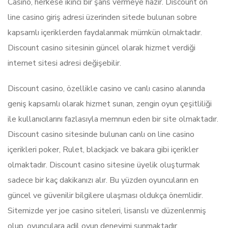
Casino, herkese ikinci bir şans vermeye hazır. Discount on
line casino giriş adresi üzerinden sitede bulunan sobre
kapsamlı içeriklerden faydalanmak mümkün olmaktadır.
Discount casino sitesinin güncel olarak hizmet verdiği
internet sitesi adresi değişebilir.
Discount casino, özellikle casino ve canlı casino alanında
geniş kapsamlı olarak hizmet sunan, zengin oyun çeşitliliği
ile kullanıcılarını fazlasıyla memnun eden bir site olmaktadır.
Discount casino sitesinde bulunan canlı on line casino
içerikleri poker, Rulet, blackjack ve bakara gibi içerikler
olmaktadır. Discount casino sitesine üyelik oluşturmak
sadece bir kaç dakikanızı alır. Bu yüzden oyuncuların en
güncel ve güvenilir bilgilere ulaşması oldukça önemlidir.
Sitemizde yer joe casino siteleri, lisanslı ve düzenlenmiş
olup, oyunculara adil oyun deneyimi sunmaktadır.